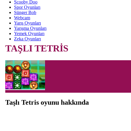
Scooby Doo
Spor Oyunları
Sünger Bob
Webcam
Yarış Oyunları
Yarışma Oyunları
Yemek Oyunları
Zeka Oyunları
TAŞLI TETRİS
Taşlı Tetris oyunu hakkında