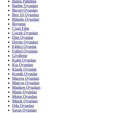
Balon Patlatma
Barbie Oyunları
Beceri Oyunları
Ben 10 Oyunları
Bilardo Oyunları
Boyama
Çizgi Film
Çocuk Oyunları
Dini Oyunlar
Dövüş Oyunları
Eğitici Oyunlar
Futbol Oyunları
Giydirme
Kağıt Oyunları
Kız Oyunları
Klasik Oyunlar
Komik Oyunlar
Macera Oyunları
Makyaj Oyunları
Manken Oyunları
Mario Oyunları
Motor Oyunları
Müzik Oyunları
Oda Oyunları
Savas Oyunları