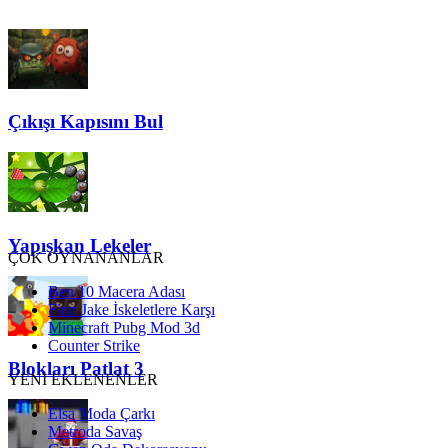
Çıkışı Kapısını Bul
Yapışkan Lekeler
ÇOK OYNANANLAR
Ben 10 Macera Adası
Finn Jake İskeletlere Karşı
Minecraft Pubg Mod 3d
Counter Strike
Blokları Patlat 3
YENİ EKLENENLER
Elsa Moda Çarkı
Metroda Savaş