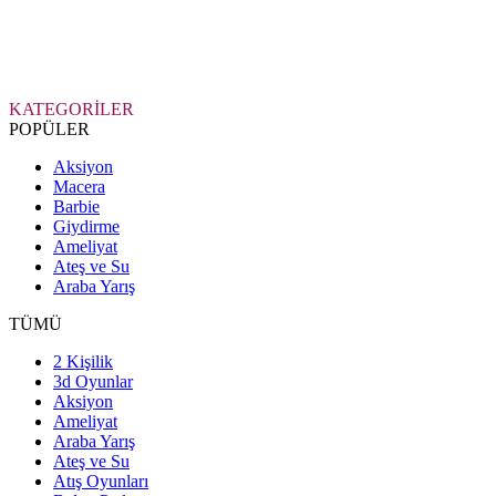
KATEGORİLER
POPÜLER
Aksiyon
Macera
Barbie
Giydirme
Ameliyat
Ateş ve Su
Araba Yarış
TÜMÜ
2 Kişilik
3d Oyunlar
Aksiyon
Ameliyat
Araba Yarış
Ateş ve Su
Atış Oyunları