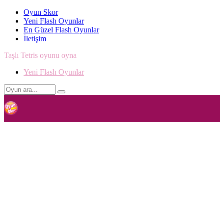
Oyun Skor
Yeni Flash Oyunlar
En Güzel Flash Oyunlar
İletişim
Taşlı Tetris oyunu oyna
Yeni Flash Oyunlar