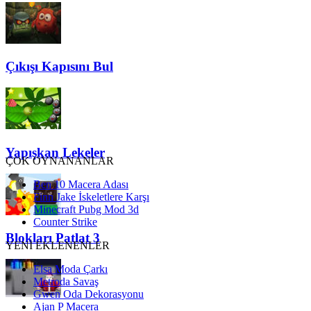
Çıkışı Kapısını Bul
Yapışkan Lekeler
ÇOK OYNANANLAR
Ben 10 Macera Adası
Finn Jake İskeletlere Karşı
Minecraft Pubg Mod 3d
Counter Strike
Blokları Patlat 3
YENİ EKLENENLER
Elsa Moda Çarkı
Metroda Savaş
Gwen Oda Dekorasyonu
Ajan P Macera