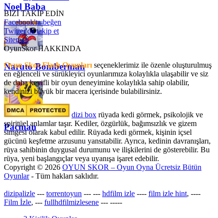
Noel Baba
BİZİ TAKİP EDİN
Facebook'ta beğen
Twitter'da takip et
Sitemap
OyunSkor HAKKINDA
Oyun Skor Flash Oyunları
seçeneklerimiz ile özenle oluşturulmuş
Naruto Bomberman
en eğlenceli ve sürükleyici oyunlarımıza kolaylıkla ulaşabilir ve siz
de daha keyifli bir oyun deneyimine kolaylıkla sahip olabilir,
kendinizi büyük bir macera içerisinde bulabilirsiniz.
dizi box
rüyada kedi görmek​, psikolojik ve
spiritüel anlamlar taşır. Kediler, özgürlük, bağımsızlık ve gizem
Pacman
simgesi olarak kabul edilir. Rüyada kedi görmek, kişinin içsel
gücünü keşfetme arzusunu yansıtabilir. Ayrıca, kedinin davranışları,
rüya sahibinin duygusal durumunu ve ilişkilerini de gösterebilir. Bu
rüya, yeni başlangıçlar veya uyanışa işaret edebilir.
Copyright © 2026
OYUN SKOR – Oyun Oyna Ücretsiz Bütün
Oyunlar
- Tüm hakları saklıdır.
dizipalizle
---
torrentoyun
---
---
hdfilm izle
----
film izle hint
, ----
Film İzle
, ---
fullhdfilmizlesene
---
-----