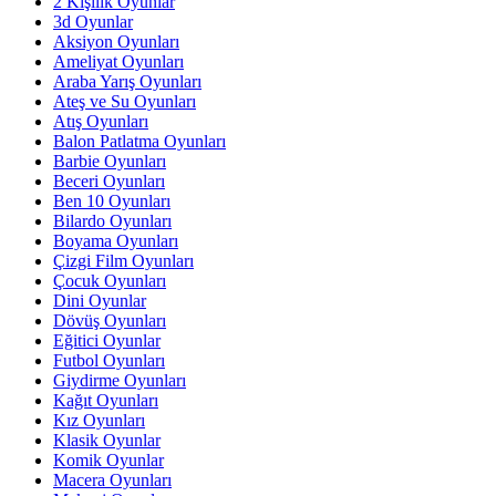
2 Kişilik Oyunlar
3d Oyunlar
Aksiyon Oyunları
Ameliyat Oyunları
Araba Yarış Oyunları
Ateş ve Su Oyunları
Atış Oyunları
Balon Patlatma Oyunları
Barbie Oyunları
Beceri Oyunları
Ben 10 Oyunları
Bilardo Oyunları
Boyama Oyunları
Çizgi Film Oyunları
Çocuk Oyunları
Dini Oyunlar
Dövüş Oyunları
Eğitici Oyunlar
Futbol Oyunları
Giydirme Oyunları
Kağıt Oyunları
Kız Oyunları
Klasik Oyunlar
Komik Oyunlar
Macera Oyunları