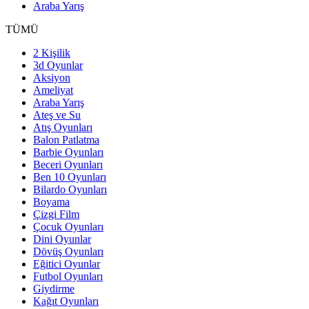
Araba Yarış
TÜMÜ
2 Kişilik
3d Oyunlar
Aksiyon
Ameliyat
Araba Yarış
Ateş ve Su
Atış Oyunları
Balon Patlatma
Barbie Oyunları
Beceri Oyunları
Ben 10 Oyunları
Bilardo Oyunları
Boyama
Çizgi Film
Çocuk Oyunları
Dini Oyunlar
Dövüş Oyunları
Eğitici Oyunlar
Futbol Oyunları
Giydirme
Kağıt Oyunları