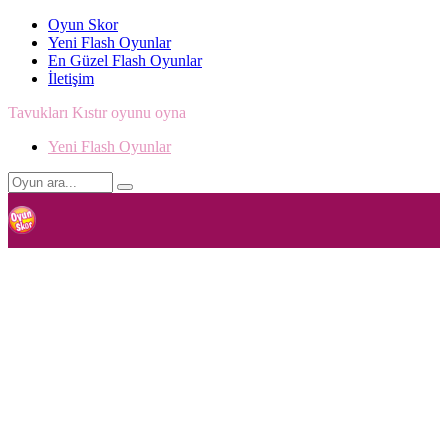
Oyun Skor
Yeni Flash Oyunlar
En Güzel Flash Oyunlar
İletişim
Tavukları Kıstır oyunu oyna
Yeni Flash Oyunlar