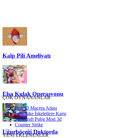
Kalp Pili Ameliyatı
Elsa Kulak Operasyonu
ÇOK OYNANANLAR
Ben 10 Macera Adası
Finn Jake İskeletlere Karşı
Minecraft Pubg Mod 3d
Counter Strike
Uğurböceği Doktorda
YENİ EKLENENLER