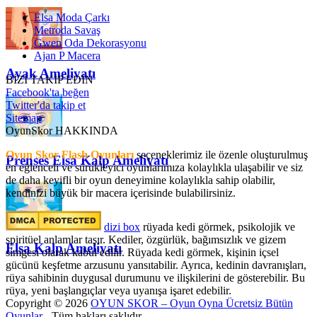
Elsa Moda Çarkı
Metroda Savaş
Gwen Oda Dekorasyonu
Ajan P Macera
Ayak Ameliyatı
BİZİ TAKİP EDİN
Facebook'ta beğen
Twitter'da takip et
Sitemap
OyunSkor HAKKINDA
Oyun Skor Flash Oyunları
seçeneklerimiz ile özenle oluşturulmuş
Prenses Elsa Kalp Ameliyatı
en eğlenceli ve sürükleyici oyunlarımıza kolaylıkla ulaşabilir ve siz
de daha keyifli bir oyun deneyimine kolaylıkla sahip olabilir,
kendinizi büyük bir macera içerisinde bulabilirsiniz.
dizi box
rüyada kedi görmek​, psikolojik ve
spiritüel anlamlar taşır. Kediler, özgürlük, bağımsızlık ve gizem
Elsa Kalp Ameliyatı
simgesi olarak kabul edilir. Rüyada kedi görmek, kişinin içsel
gücünü keşfetme arzusunu yansıtabilir. Ayrıca, kedinin davranışları,
rüya sahibinin duygusal durumunu ve ilişkilerini de gösterebilir. Bu
rüya, yeni başlangıçlar veya uyanışa işaret edebilir.
Copyright © 2026
OYUN SKOR – Oyun Oyna Ücretsiz Bütün
Oyunlar
- Tüm hakları saklıdır.