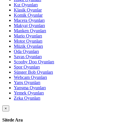
Kız Oyunları
Klasik Oyunlar
Komik Oyunlar
Macera Oyunları
Makyaj Oyunları
Manken Oyunları
Mario Oyunları
Motor Oyunları
Müzik Oyunları
Oda Oyunları
Savas Oyunları
Scooby Doo Oyunları
Spor Oyunları
Sünger Bob Oyunları
Webcam Oyunları
Yarış Oyunları
Yarışma Oyunları
Yemek Oyunları
Zeka Oyunları
×
Sitede Ara