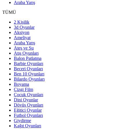
Araba Yarış
TÜMÜ
2 Kişilik
3d Oyunlar
Aksiyon
Ameliyat
Araba Yarış
Ateş ve Su
Atış Oyunları
Balon Patlatma
Barbie Oyunları
Beceri Oyunları
Ben 10 Oyunları
Bilardo Oyunları
Boyama
Çizgi Film
Çocuk Oyunları
Dini Oyunlar
Dövüş Oyunları
Eğitici Oyunlar
Futbol Oyunları
Giydirme
Kağıt Oyunları