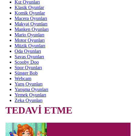
Kız Oyunları
Klasik Oyunlar
Komik Oyunlar
Macera Oyunları
Makyaj Oyunları
Manken Oyunları
Mario Oyunları
Motor Oyunları
Müzik Oyunları
Oda Oyunları
Savas Oyunları
Scooby Doo
Spor Oyunları
Sünger Bob
Webcam
Yarış Oyunları
Yarışma Oyunları
Yemek Oyunları
Zeka Oyunları
TEDAVİ ETME