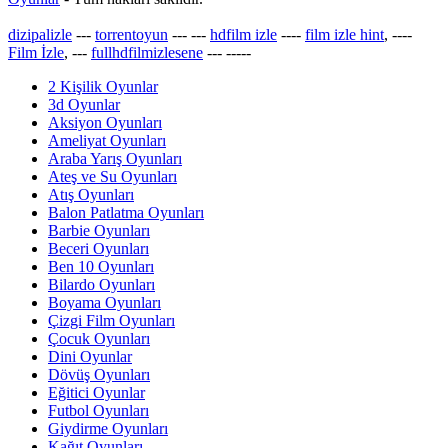
dizipalizle
---
torrentoyun
---
---
hdfilm izle
----
film izle hint
, ----
Film İzle
, ---
fullhdfilmizlesene
---
-----
2 Kişilik Oyunlar
3d Oyunlar
Aksiyon Oyunları
Ameliyat Oyunları
Araba Yarış Oyunları
Ateş ve Su Oyunları
Atış Oyunları
Balon Patlatma Oyunları
Barbie Oyunları
Beceri Oyunları
Ben 10 Oyunları
Bilardo Oyunları
Boyama Oyunları
Çizgi Film Oyunları
Çocuk Oyunları
Dini Oyunlar
Dövüş Oyunları
Eğitici Oyunlar
Futbol Oyunları
Giydirme Oyunları
Kağıt Oyunları