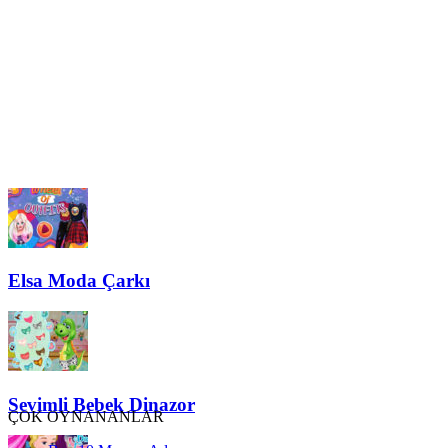
Elsa Moda Çarkı
Sevimli Bebek Dinazor
ÇOK OYNANANLAR