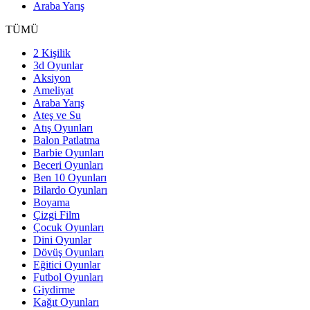
Araba Yarış
TÜMÜ
2 Kişilik
3d Oyunlar
Aksiyon
Ameliyat
Araba Yarış
Ateş ve Su
Atış Oyunları
Balon Patlatma
Barbie Oyunları
Beceri Oyunları
Ben 10 Oyunları
Bilardo Oyunları
Boyama
Çizgi Film
Çocuk Oyunları
Dini Oyunlar
Dövüş Oyunları
Eğitici Oyunlar
Futbol Oyunları
Giydirme
Kağıt Oyunları