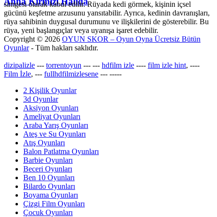
Anna Kırmızı Halıda
simgesi olarak kabul edilir. Rüyada kedi görmek, kişinin içsel
gücünü keşfetme arzusunu yansıtabilir. Ayrıca, kedinin davranışları,
rüya sahibinin duygusal durumunu ve ilişkilerini de gösterebilir. Bu
rüya, yeni başlangıçlar veya uyanışa işaret edebilir.
Copyright © 2026
OYUN SKOR – Oyun Oyna Ücretsiz Bütün
Oyunlar
- Tüm hakları saklıdır.
dizipalizle
---
torrentoyun
---
---
hdfilm izle
----
film izle hint
, ----
Film İzle
, ---
fullhdfilmizlesene
---
-----
2 Kişilik Oyunlar
3d Oyunlar
Aksiyon Oyunları
Ameliyat Oyunları
Araba Yarış Oyunları
Ateş ve Su Oyunları
Atış Oyunları
Balon Patlatma Oyunları
Barbie Oyunları
Beceri Oyunları
Ben 10 Oyunları
Bilardo Oyunları
Boyama Oyunları
Çizgi Film Oyunları
Çocuk Oyunları