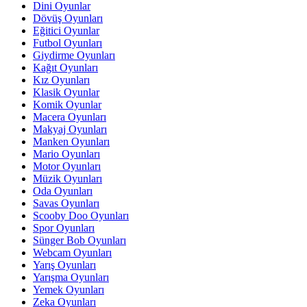
Dini Oyunlar
Dövüş Oyunları
Eğitici Oyunlar
Futbol Oyunları
Giydirme Oyunları
Kağıt Oyunları
Kız Oyunları
Klasik Oyunlar
Komik Oyunlar
Macera Oyunları
Makyaj Oyunları
Manken Oyunları
Mario Oyunları
Motor Oyunları
Müzik Oyunları
Oda Oyunları
Savas Oyunları
Scooby Doo Oyunları
Spor Oyunları
Sünger Bob Oyunları
Webcam Oyunları
Yarış Oyunları
Yarışma Oyunları
Yemek Oyunları
Zeka Oyunları