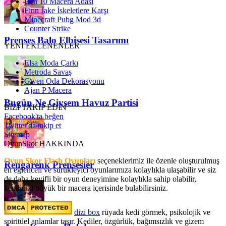
Ben 10 Macera Adası
Finn Jake İskeletlere Karşı
Minecraft Pubg Mod 3d
Counter Strike
Prenses Balo Elbisesi Tasarımı
YENİ EKLENENLER
Elsa Moda Çarkı
Metroda Savaş
Gwen Oda Dekorasyonu
Ajan P Macera
Bugün Ne Giysem Havuz Partisi
BİZİ TAKİP EDİN
Facebook'ta beğen
Twitter'da takip et
Sitemap
OyunSkor HAKKINDA
Oyun Skor Flash Oyunları
seçeneklerimiz ile özenle oluşturulmuş
Rengarenk Prensesler
en eğlenceli ve sürükleyici oyunlarımıza kolaylıkla ulaşabilir ve siz
de daha keyifli bir oyun deneyimine kolaylıkla sahip olabilir,
kendinizi büyük bir macera içerisinde bulabilirsiniz.
dizi box
rüyada kedi görmek​, psikolojik ve
spiritüel anlamlar taşır. Kediler, özgürlük, bağımsızlık ve gizem