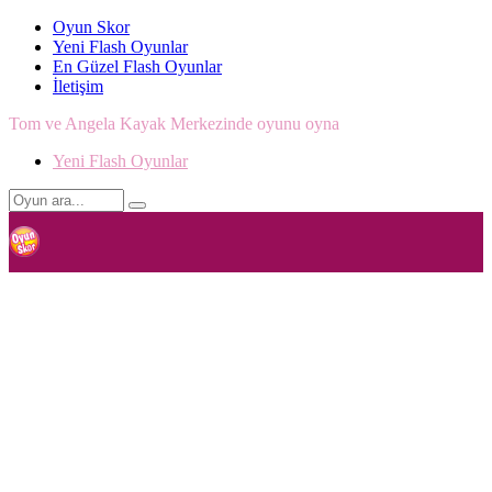
Oyun Skor
Yeni Flash Oyunlar
En Güzel Flash Oyunlar
İletişim
Tom ve Angela Kayak Merkezinde oyunu oyna
Yeni Flash Oyunlar