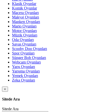
Klasik Oyunlar
Komik Oyunlar
Macera Oyunları
Makyaj Oyunları
Manken Oyunları
Mario Oyunları
Motor Oyunları
Müzik Oyunları
Oda Oyunları
Savas Oyunları
Scooby Doo Oyunları
Spor Oyunları
Sünger Bob Oyunları
Webcam Oyunları
Yarış Oyunları
Yarışma Oyunları
Yemek Oyunları
Zeka Oyunları
×
Sitede Ara
Sitede Ara