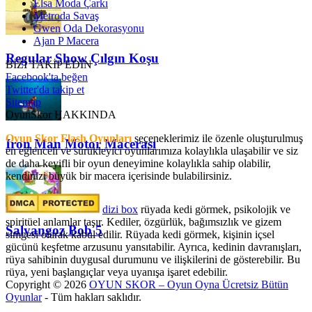
Elsa Moda Çarkı
Metroda Savaş
Gwen Oda Dekorasyonu
Ajan P Macera
Regular Show Çılgın Koşu
BİZİ TAKİP EDİN
Facebook'ta beğen
Twitter'da takip et
Sitemap
OyunSkor HAKKINDA
Oyun Skor Flash Oyunları
seçeneklerimiz ile özenle oluşturulmuş
Iron Man Motor Macerası
en eğlenceli ve sürükleyici oyunlarımıza kolaylıkla ulaşabilir ve siz
de daha keyifli bir oyun deneyimine kolaylıkla sahip olabilir,
kendinizi büyük bir macera içerisinde bulabilirsiniz.
dizi box
rüyada kedi görmek​, psikolojik ve
spiritüel anlamlar taşır. Kediler, özgürlük, bağımsızlık ve gizem
Salyangoz Bob 5
simgesi olarak kabul edilir. Rüyada kedi görmek, kişinin içsel
gücünü keşfetme arzusunu yansıtabilir. Ayrıca, kedinin davranışları,
rüya sahibinin duygusal durumunu ve ilişkilerini de gösterebilir. Bu
rüya, yeni başlangıçlar veya uyanışa işaret edebilir.
Copyright © 2026
OYUN SKOR – Oyun Oyna Ücretsiz Bütün
Oyunlar
- Tüm hakları saklıdır.