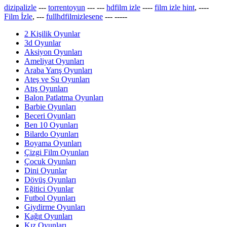
dizipalizle
---
torrentoyun
---
---
hdfilm izle
----
film izle hint
, ----
Film İzle
, ---
fullhdfilmizlesene
---
-----
2 Kişilik Oyunlar
3d Oyunlar
Aksiyon Oyunları
Ameliyat Oyunları
Araba Yarış Oyunları
Ateş ve Su Oyunları
Atış Oyunları
Balon Patlatma Oyunları
Barbie Oyunları
Beceri Oyunları
Ben 10 Oyunları
Bilardo Oyunları
Boyama Oyunları
Çizgi Film Oyunları
Çocuk Oyunları
Dini Oyunlar
Dövüş Oyunları
Eğitici Oyunlar
Futbol Oyunları
Giydirme Oyunları
Kağıt Oyunları
Kız Oyunları