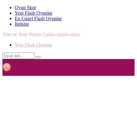
Oyun Skor
Yeni Flash Oyunlar
En Güzel Flash Oyunlar
İletişim
Tom ve Jerry Peynir Çalma oyunu oyna
Yeni Flash Oyunlar