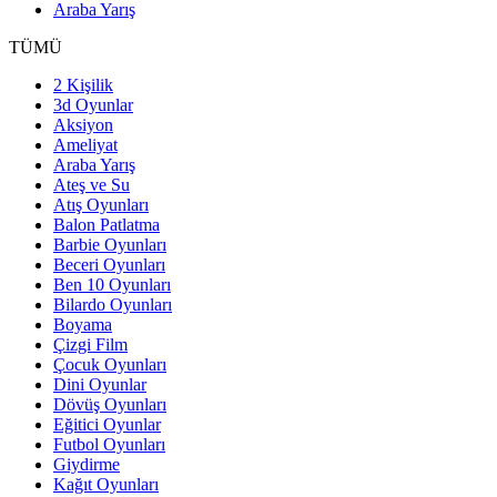
Araba Yarış
TÜMÜ
2 Kişilik
3d Oyunlar
Aksiyon
Ameliyat
Araba Yarış
Ateş ve Su
Atış Oyunları
Balon Patlatma
Barbie Oyunları
Beceri Oyunları
Ben 10 Oyunları
Bilardo Oyunları
Boyama
Çizgi Film
Çocuk Oyunları
Dini Oyunlar
Dövüş Oyunları
Eğitici Oyunlar
Futbol Oyunları
Giydirme
Kağıt Oyunları