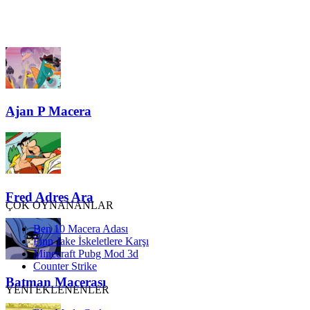
Ajan P Macera
Fred Adres Ara
ÇOK OYNANANLAR
Ben 10 Macera Adası
Finn Jake İskeletlere Karşı
Minecraft Pubg Mod 3d
Counter Strike
Batman Macerası
YENİ EKLENENLER