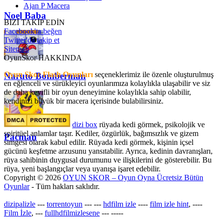
Ajan P Macera
Noel Baba
BİZİ TAKİP EDİN
Facebook'ta beğen
Twitter'da takip et
Sitemap
OyunSkor HAKKINDA
Oyun Skor Flash Oyunları
seçeneklerimiz ile özenle oluşturulmuş
Naruto Bomberman
en eğlenceli ve sürükleyici oyunlarımıza kolaylıkla ulaşabilir ve siz
de daha keyifli bir oyun deneyimine kolaylıkla sahip olabilir,
kendinizi büyük bir macera içerisinde bulabilirsiniz.
dizi box
rüyada kedi görmek​, psikolojik ve
spiritüel anlamlar taşır. Kediler, özgürlük, bağımsızlık ve gizem
Pacman
simgesi olarak kabul edilir. Rüyada kedi görmek, kişinin içsel
gücünü keşfetme arzusunu yansıtabilir. Ayrıca, kedinin davranışları,
rüya sahibinin duygusal durumunu ve ilişkilerini de gösterebilir. Bu
rüya, yeni başlangıçlar veya uyanışa işaret edebilir.
Copyright © 2026
OYUN SKOR – Oyun Oyna Ücretsiz Bütün
Oyunlar
- Tüm hakları saklıdır.
dizipalizle
---
torrentoyun
---
---
hdfilm izle
----
film izle hint
, ----
Film İzle
, ---
fullhdfilmizlesene
---
-----