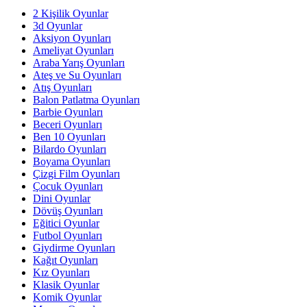
2 Kişilik Oyunlar
3d Oyunlar
Aksiyon Oyunları
Ameliyat Oyunları
Araba Yarış Oyunları
Ateş ve Su Oyunları
Atış Oyunları
Balon Patlatma Oyunları
Barbie Oyunları
Beceri Oyunları
Ben 10 Oyunları
Bilardo Oyunları
Boyama Oyunları
Çizgi Film Oyunları
Çocuk Oyunları
Dini Oyunlar
Dövüş Oyunları
Eğitici Oyunlar
Futbol Oyunları
Giydirme Oyunları
Kağıt Oyunları
Kız Oyunları
Klasik Oyunlar
Komik Oyunlar