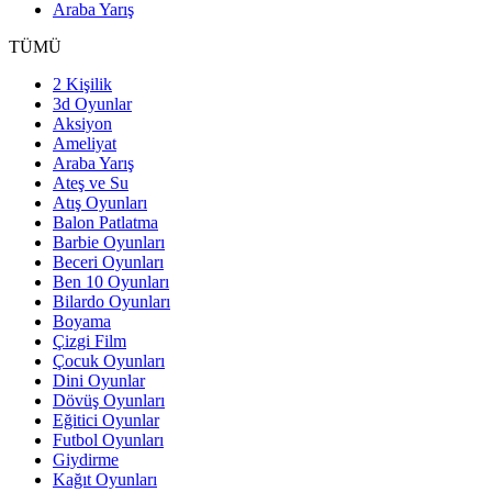
Araba Yarış
TÜMÜ
2 Kişilik
3d Oyunlar
Aksiyon
Ameliyat
Araba Yarış
Ateş ve Su
Atış Oyunları
Balon Patlatma
Barbie Oyunları
Beceri Oyunları
Ben 10 Oyunları
Bilardo Oyunları
Boyama
Çizgi Film
Çocuk Oyunları
Dini Oyunlar
Dövüş Oyunları
Eğitici Oyunlar
Futbol Oyunları
Giydirme
Kağıt Oyunları