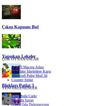
Çıkışı Kapısını Bul
Yapışkan Lekeler
ÇOK OYNANANLAR
Ben 10 Macera Adası
Finn Jake İskeletlere Karşı
Minecraft Pubg Mod 3d
Counter Strike
Blokları Patlat 3
YENİ EKLENENLER
Elsa Moda Çarkı
Metroda Savaş
Gwen Oda Dekorasyonu