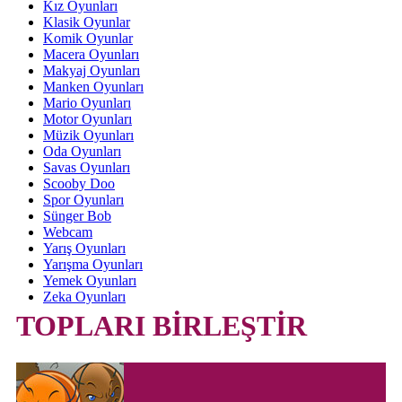
Kız Oyunları
Klasik Oyunlar
Komik Oyunlar
Macera Oyunları
Makyaj Oyunları
Manken Oyunları
Mario Oyunları
Motor Oyunları
Müzik Oyunları
Oda Oyunları
Savas Oyunları
Scooby Doo
Spor Oyunları
Sünger Bob
Webcam
Yarış Oyunları
Yarışma Oyunları
Yemek Oyunları
Zeka Oyunları
TOPLARI BİRLEŞTİR