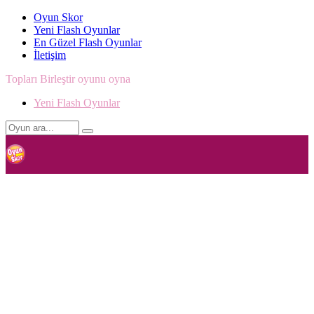
Oyun Skor
Yeni Flash Oyunlar
En Güzel Flash Oyunlar
İletişim
Topları Birleştir oyunu oyna
Yeni Flash Oyunlar