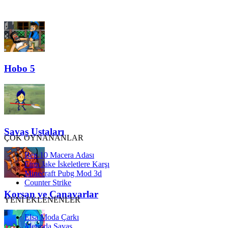
Hobo 5
Savaş Ustaları
ÇOK OYNANANLAR
Ben 10 Macera Adası
Finn Jake İskeletlere Karşı
Minecraft Pubg Mod 3d
Counter Strike
Korsan ve Canavarlar
YENİ EKLENENLER
Elsa Moda Çarkı
Metroda Savaş