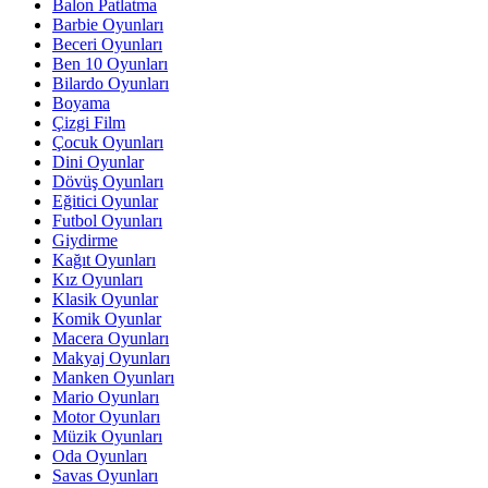
Balon Patlatma
Barbie Oyunları
Beceri Oyunları
Ben 10 Oyunları
Bilardo Oyunları
Boyama
Çizgi Film
Çocuk Oyunları
Dini Oyunlar
Dövüş Oyunları
Eğitici Oyunlar
Futbol Oyunları
Giydirme
Kağıt Oyunları
Kız Oyunları
Klasik Oyunlar
Komik Oyunlar
Macera Oyunları
Makyaj Oyunları
Manken Oyunları
Mario Oyunları
Motor Oyunları
Müzik Oyunları
Oda Oyunları
Savas Oyunları