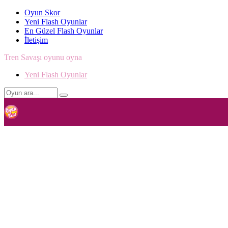
Oyun Skor
Yeni Flash Oyunlar
En Güzel Flash Oyunlar
İletişim
Tren Savaşı oyunu oyna
Yeni Flash Oyunlar