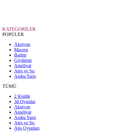
KATEGORİLER
POPÜLER
Aksiyon
Macera
Barbie
Giydirme
Ameliyat
Ateş ve Su
Araba Yarış
TÜMÜ
2 Kişilik
3d Oyunlar
Aksiyon
Ameliyat
Araba Yarış
Ateş ve Su
Atış Oyunları