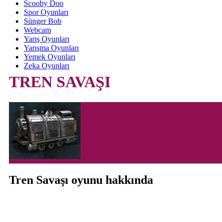
Scooby Doo
Spor Oyunları
Sünger Bob
Webcam
Yarış Oyunları
Yarışma Oyunları
Yemek Oyunları
Zeka Oyunları
TREN SAVAŞI
Tren Savaşı oyunu hakkında