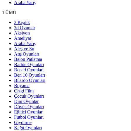
Araba Yarış
TÜMÜ
2 Kişilik
3d Oyunlar
Aksiyon
Ameliyat
Araba Yarış
Ateş ve Su
Atış Oyunları
Balon Patlatma
Barbie Oyunları
Beceri Oyunları
Ben 10 Oyunları
Bilardo Oyunları
Boyama
Çizgi Film
Çocuk Oyunları
Dini Oyunlar
Dövüş Oyunları
Eğitici Oyunlar
Futbol Oyunları
Giydirme
Kağıt Oyunları