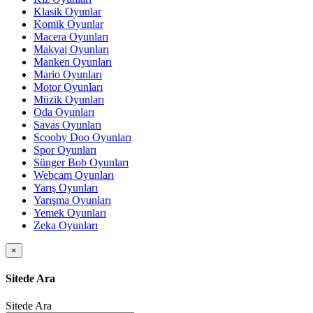
Klasik Oyunlar
Komik Oyunlar
Macera Oyunları
Makyaj Oyunları
Manken Oyunları
Mario Oyunları
Motor Oyunları
Müzik Oyunları
Oda Oyunları
Savas Oyunları
Scooby Doo Oyunları
Spor Oyunları
Sünger Bob Oyunları
Webcam Oyunları
Yarış Oyunları
Yarışma Oyunları
Yemek Oyunları
Zeka Oyunları
×
Sitede Ara
Sitede Ara