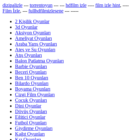
dizipalizle
---
torrentoyun
---
---
hdfilm izle
----
film izle hint
, ----
Film İzle
, ---
fullhdfilmizlesene
---
-----
2 Kişilik Oyunlar
3d Oyunlar
Aksiyon Oyunları
Ameliyat Oyunları
Araba Yarış Oyunları
Ateş ve Su Oyunları
Atış Oyunları
Balon Patlatma Oyunları
Barbie Oyunları
Beceri Oyunları
Ben 10 Oyunları
Bilardo Oyunları
Boyama Oyunları
Çizgi Film Oyunları
Çocuk Oyunları
Dini Oyunlar
Dövüş Oyunları
Eğitici Oyunlar
Futbol Oyunları
Giydirme Oyunları
Kağıt Oyunları
Kız Oyunları