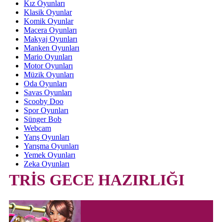
Kız Oyunları
Klasik Oyunlar
Komik Oyunlar
Macera Oyunları
Makyaj Oyunları
Manken Oyunları
Mario Oyunları
Motor Oyunları
Müzik Oyunları
Oda Oyunları
Savas Oyunları
Scooby Doo
Spor Oyunları
Sünger Bob
Webcam
Yarış Oyunları
Yarışma Oyunları
Yemek Oyunları
Zeka Oyunları
TRİS GECE HAZIRLIĞI