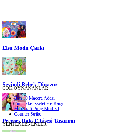
Elsa Moda Çarkı
Sevimli Bebek Dinazor
ÇOK OYNANANLAR
Ben 10 Macera Adası
Finn Jake İskeletlere Karşı
Minecraft Pubg Mod 3d
Counter Strike
Prenses Balo Elbisesi Tasarımı
YENİ EKLENENLER