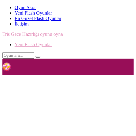
Oyun Skor
Yeni Flash Oyunlar
En Güzel Flash Oyunlar
İletişim
Tris Gece Hazırlığı oyunu oyna
Yeni Flash Oyunlar