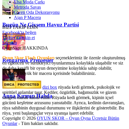
Elsa Moda Çarkı
Metroda Savaş
Gwen Oda Dekorasyonu
Ajan P Macera
Bugün Ne Giysem Havuz Partisi
BİZİ TAKİP EDİN
Facebook'ta beğen
Twitter'da takip et
Sitemap
OyunSkor HAKKINDA
Oyun Skor Flash Oyunları
seçeneklerimiz ile özenle oluşturulmuş
Rengarenk Prensesler
en eğlenceli ve sürükleyici oyunlarımıza kolaylıkla ulaşabilir ve siz
de daha keyifli bir oyun deneyimine kolaylıkla sahip olabilir,
kendinizi büyük bir macera içerisinde bulabilirsiniz.
dizi box
rüyada kedi görmek​, psikolojik ve
spiritüel anlamlar taşır. Kediler, özgürlük, bağımsızlık ve gizem
Anna Kırmızı Halıda
simgesi olarak kabul edilir. Rüyada kedi görmek, kişinin içsel
gücünü keşfetme arzusunu yansıtabilir. Ayrıca, kedinin davranışları,
rüya sahibinin duygusal durumunu ve ilişkilerini de gösterebilir. Bu
rüya, yeni başlangıçlar veya uyanışa işaret edebilir.
Copyright © 2026
OYUN SKOR – Oyun Oyna Ücretsiz Bütün
Oyunlar
- Tüm hakları saklıdır.