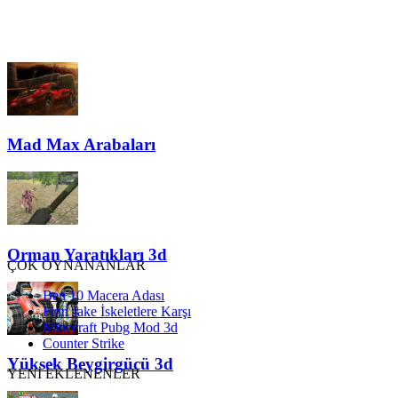
Mad Max Arabaları
Orman Yaratıkları 3d
ÇOK OYNANANLAR
Ben 10 Macera Adası
Finn Jake İskeletlere Karşı
Minecraft Pubg Mod 3d
Counter Strike
Yüksek Beygirgücü 3d
YENİ EKLENENLER