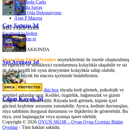
Elsa Moda Çarkı
Metroda Savaş
Gwen Oda Dekorasyonu
Ajan P Macera
Çay Satıcısı 3d
BİZİ TAKİP EDİN
Facebook'ta beğen
Twitter'da takip et
Sitemap
OyunSkor HAKKINDA
Oyun Skor Flash Oyunları
seçeneklerimiz ile özenle oluşturulmuş
Süt Arabası 3d
en eğlenceli ve sürükleyici oyunlarımıza kolaylıkla ulaşabilir ve siz
de daha keyifli bir oyun deneyimine kolaylıkla sahip olabilir,
kendinizi büyük bir macera içerisinde bulabilirsiniz.
dizi box
rüyada kedi görmek​, psikolojik ve
spiritüel anlamlar taşır. Kediler, özgürlük, bağımsızlık ve gizem
Çılgın Kayak 3d
simgesi olarak kabul edilir. Rüyada kedi görmek, kişinin içsel
gücünü keşfetme arzusunu yansıtabilir. Ayrıca, kedinin davranışları,
rüya sahibinin duygusal durumunu ve ilişkilerini de gösterebilir. Bu
rüya, yeni başlangıçlar veya uyanışa işaret edebilir.
Copyright © 2026
OYUN SKOR – Oyun Oyna Ücretsiz Bütün
Oyunlar
- Tüm hakları saklıdır.