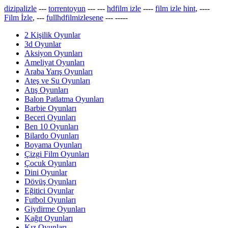
dizipalizle
---
torrentoyun
---
---
hdfilm izle
----
film izle hint
, ----
Film İzle
, ---
fullhdfilmizlesene
---
-----
2 Kişilik Oyunlar
3d Oyunlar
Aksiyon Oyunları
Ameliyat Oyunları
Araba Yarış Oyunları
Ateş ve Su Oyunları
Atış Oyunları
Balon Patlatma Oyunları
Barbie Oyunları
Beceri Oyunları
Ben 10 Oyunları
Bilardo Oyunları
Boyama Oyunları
Çizgi Film Oyunları
Çocuk Oyunları
Dini Oyunlar
Dövüş Oyunları
Eğitici Oyunlar
Futbol Oyunları
Giydirme Oyunları
Kağıt Oyunları
Kız Oyunları