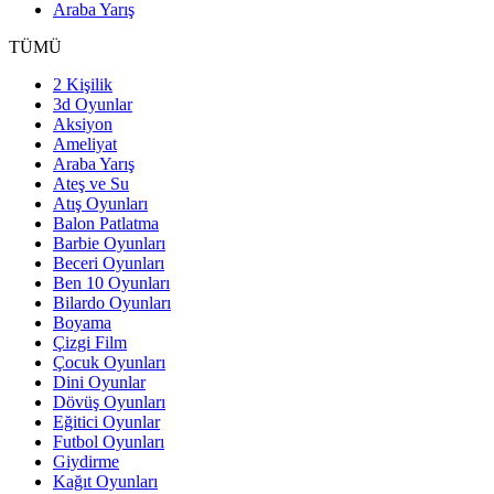
Araba Yarış
TÜMÜ
2 Kişilik
3d Oyunlar
Aksiyon
Ameliyat
Araba Yarış
Ateş ve Su
Atış Oyunları
Balon Patlatma
Barbie Oyunları
Beceri Oyunları
Ben 10 Oyunları
Bilardo Oyunları
Boyama
Çizgi Film
Çocuk Oyunları
Dini Oyunlar
Dövüş Oyunları
Eğitici Oyunlar
Futbol Oyunları
Giydirme
Kağıt Oyunları