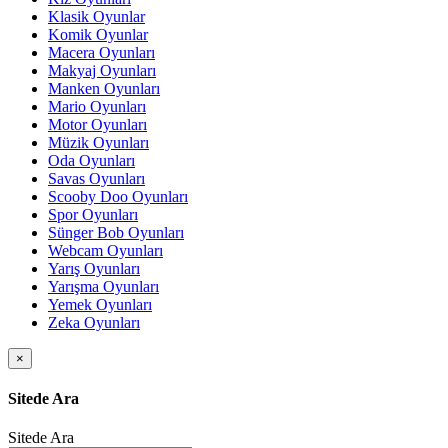
Klasik Oyunlar
Komik Oyunlar
Macera Oyunları
Makyaj Oyunları
Manken Oyunları
Mario Oyunları
Motor Oyunları
Müzik Oyunları
Oda Oyunları
Savas Oyunları
Scooby Doo Oyunları
Spor Oyunları
Sünger Bob Oyunları
Webcam Oyunları
Yarış Oyunları
Yarışma Oyunları
Yemek Oyunları
Zeka Oyunları
×
Sitede Ara
Sitede Ara