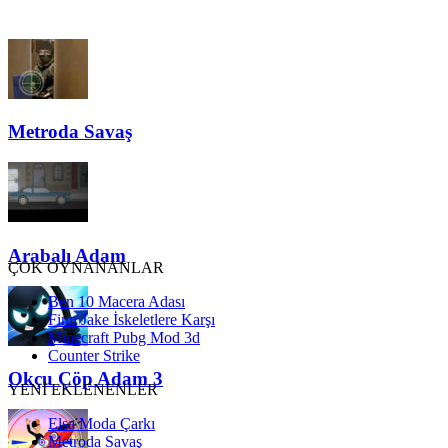
Metroda Savaş
Arabalı Adam
ÇOK OYNANANLAR
Ben 10 Macera Adası
Finn Jake İskeletlere Karşı
Minecraft Pubg Mod 3d
Counter Strike
Okçu Çöp Adam 3
YENİ EKLENENLER
Elsa Moda Çarkı
Metroda Savaş