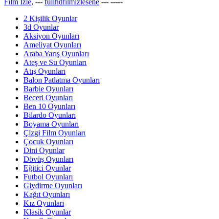
Film İzle
, ---
fullhdfilmizlesene
---
-----
2 Kişilik Oyunlar
3d Oyunlar
Aksiyon Oyunları
Ameliyat Oyunları
Araba Yarış Oyunları
Ateş ve Su Oyunları
Atış Oyunları
Balon Patlatma Oyunları
Barbie Oyunları
Beceri Oyunları
Ben 10 Oyunları
Bilardo Oyunları
Boyama Oyunları
Çizgi Film Oyunları
Çocuk Oyunları
Dini Oyunlar
Dövüş Oyunları
Eğitici Oyunlar
Futbol Oyunları
Giydirme Oyunları
Kağıt Oyunları
Kız Oyunları
Klasik Oyunlar