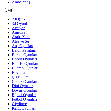
Araba Yarış
TÜMÜ
2 Kişilik
3d Oyunlar
Aksiyon
Ameliyat
Araba Yarış
Ateş ve Su
Atış Oyunları
Balon Patlatma
Barbie Oyunları
Beceri Oyunları
Ben 10 Oyunları
Bilardo Oyunları
Boyama
Çizgi Film
Çocuk Oyunları
Dini Oyunlar
Dövüş Oyunları
Eğitici Oyunlar
Futbol Oyunları
Giydirme
Kağıt Oyunları