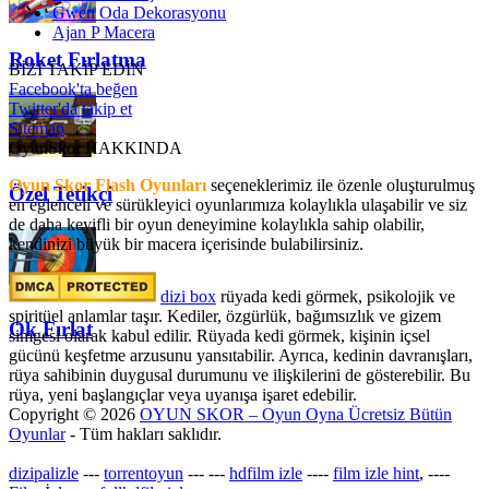
Gwen Oda Dekorasyonu
Ajan P Macera
Roket Fırlatma
BİZİ TAKİP EDİN
Facebook'ta beğen
Twitter'da takip et
Sitemap
OyunSkor HAKKINDA
Oyun Skor Flash Oyunları
seçeneklerimiz ile özenle oluşturulmuş
Özel Tetikçi
en eğlenceli ve sürükleyici oyunlarımıza kolaylıkla ulaşabilir ve siz
de daha keyifli bir oyun deneyimine kolaylıkla sahip olabilir,
kendinizi büyük bir macera içerisinde bulabilirsiniz.
dizi box
rüyada kedi görmek​, psikolojik ve
spiritüel anlamlar taşır. Kediler, özgürlük, bağımsızlık ve gizem
Ok Fırlat
simgesi olarak kabul edilir. Rüyada kedi görmek, kişinin içsel
gücünü keşfetme arzusunu yansıtabilir. Ayrıca, kedinin davranışları,
rüya sahibinin duygusal durumunu ve ilişkilerini de gösterebilir. Bu
rüya, yeni başlangıçlar veya uyanışa işaret edebilir.
Copyright © 2026
OYUN SKOR – Oyun Oyna Ücretsiz Bütün
Oyunlar
- Tüm hakları saklıdır.
dizipalizle
---
torrentoyun
---
---
hdfilm izle
----
film izle hint
, ----