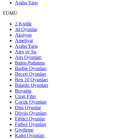
Araba Yarış
TÜMÜ
2 Kişilik
3d Oyunlar
Aksiyon
Ameliyat
Araba Yarış
Ateş ve Su
Atış Oyunları
Balon Patlatma
Barbie Oyunları
Beceri Oyunları
Ben 10 Oyunları
Bilardo Oyunları
Boyama
Çizgi Film
Çocuk Oyunları
Dini Oyunlar
Dövüş Oyunları
Eğitici Oyunlar
Futbol Oyunları
Giydirme
Kağıt Oyunları