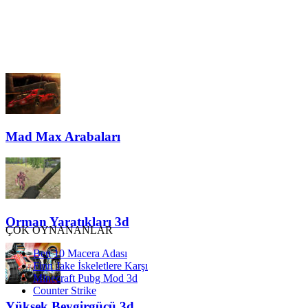
Mad Max Arabaları
Orman Yaratıkları 3d
ÇOK OYNANANLAR
Ben 10 Macera Adası
Finn Jake İskeletlere Karşı
Minecraft Pubg Mod 3d
Counter Strike
Yüksek Beygirgücü 3d