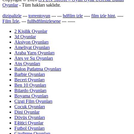
Oyunlar
- Tüm hakları saklıdır.
dizipalizle
---
torrentoyun
---
---
hdfilm izle
----
film izle hint
, ----
Film İzle
, ---
fullhdfilmizlesene
---
-----
2 Kişilik Oyunlar
3d Oyunlar
Aksiyon Oyunları
Ameliyat Oyunları
Araba Yarış Oyunları
Ateş ve Su Oyunları
Atış Oyunları
Balon Patlatma Oyunları
Barbie Oyunları
Beceri Oyunları
Ben 10 Oyunları
Bilardo Oyunları
Boyama Oyunları
Çizgi Film Oyunları
Çocuk Oyunları
Dini Oyunlar
Dövüş Oyunları
Eğitici Oyunlar
Futbol Oyunları
Giydirme Oyunları