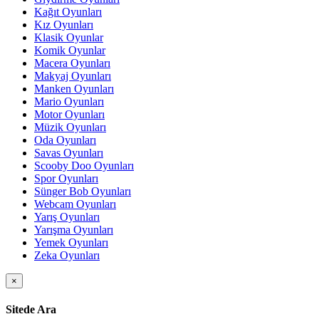
Kağıt Oyunları
Kız Oyunları
Klasik Oyunlar
Komik Oyunlar
Macera Oyunları
Makyaj Oyunları
Manken Oyunları
Mario Oyunları
Motor Oyunları
Müzik Oyunları
Oda Oyunları
Savas Oyunları
Scooby Doo Oyunları
Spor Oyunları
Sünger Bob Oyunları
Webcam Oyunları
Yarış Oyunları
Yarışma Oyunları
Yemek Oyunları
Zeka Oyunları
×
Sitede Ara