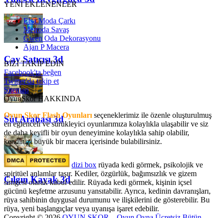
YENİ EKLENENLER
Elsa Moda Çarkı
Metroda Savaş
Gwen Oda Dekorasyonu
Ajan P Macera
Çay Satıcısı 3d
BİZİ TAKİP EDİN
Facebook'ta beğen
Twitter'da takip et
Sitemap
OyunSkor HAKKINDA
Oyun Skor Flash Oyunları
seçeneklerimiz ile özenle oluşturulmuş
Süt Arabası 3d
en eğlenceli ve sürükleyici oyunlarımıza kolaylıkla ulaşabilir ve siz
de daha keyifli bir oyun deneyimine kolaylıkla sahip olabilir,
kendinizi büyük bir macera içerisinde bulabilirsiniz.
dizi box
rüyada kedi görmek​, psikolojik ve
spiritüel anlamlar taşır. Kediler, özgürlük, bağımsızlık ve gizem
Çılgın Kayak 3d
simgesi olarak kabul edilir. Rüyada kedi görmek, kişinin içsel
gücünü keşfetme arzusunu yansıtabilir. Ayrıca, kedinin davranışları,
rüya sahibinin duygusal durumunu ve ilişkilerini de gösterebilir. Bu
rüya, yeni başlangıçlar veya uyanışa işaret edebilir.
Copyright © 2026
OYUN SKOR – Oyun Oyna Ücretsiz Bütün