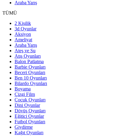
Araba Yarış
TÜMÜ
2 Kişilik
3d Oyunlar
Aksiyon
Ameliyat
Araba Yarış
Ateş ve Su
Atış Oyunları
Balon Patlatma
Barbie Oyunları
Beceri Oyunları
Ben 10 Oyunları
Bilardo Oyunları
Boyama
Çizgi Film
Çocuk Oyunları
Dini Oyunlar
Dövüş Oyunları
Eğitici Oyunlar
Futbol Oyunları
Giydirme
Kağıt Oyunları