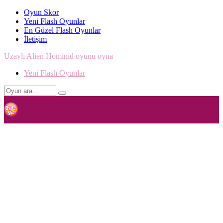
Oyun Skor
Yeni Flash Oyunlar
En Güzel Flash Oyunlar
İletişim
Uzaylı Alien Hominid oyunu oyna
Yeni Flash Oyunlar