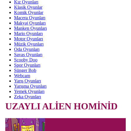
Kız Oyunları
Klasik Oyunlar
Komik Oyunlar
Macera Oyunları
Makyaj Oyunları
Manken Oyunları
Mario Oyunları
Motor Oyunları
Müzik Oyunları
Oda Oyunları
Savas Oyunları
Scooby Doo
Spor Oyunları
Sünger Bob
Webcam
Yarış Oyunları
Yarışma Oyunları
Yemek Oyunları
Zeka Oyunları
UZAYLI ALİEN HOMİNİD