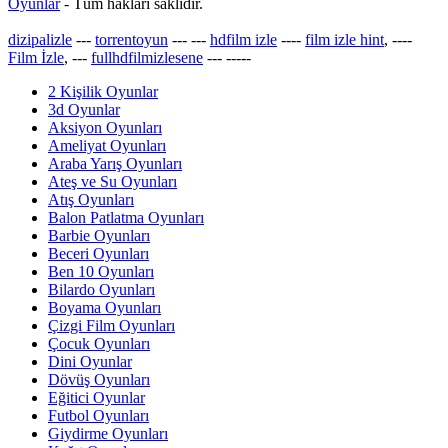
Oyunlar
- Tüm hakları saklıdır.
dizipalizle
---
torrentoyun
---
---
hdfilm izle
----
film izle hint
, ----
Film İzle
, ---
fullhdfilmizlesene
---
-----
2 Kişilik Oyunlar
3d Oyunlar
Aksiyon Oyunları
Ameliyat Oyunları
Araba Yarış Oyunları
Ateş ve Su Oyunları
Atış Oyunları
Balon Patlatma Oyunları
Barbie Oyunları
Beceri Oyunları
Ben 10 Oyunları
Bilardo Oyunları
Boyama Oyunları
Çizgi Film Oyunları
Çocuk Oyunları
Dini Oyunlar
Dövüş Oyunları
Eğitici Oyunlar
Futbol Oyunları
Giydirme Oyunları