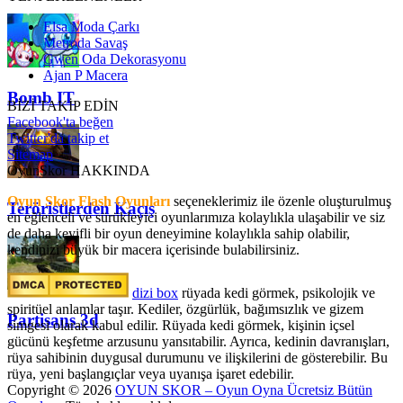
Elsa Moda Çarkı
Metroda Savaş
Gwen Oda Dekorasyonu
Ajan P Macera
Bomb IT
BİZİ TAKİP EDİN
Facebook'ta beğen
Twitter'da takip et
Sitemap
OyunSkor HAKKINDA
Oyun Skor Flash Oyunları
seçeneklerimiz ile özenle oluşturulmuş
Teröristlerden Kaçış
en eğlenceli ve sürükleyici oyunlarımıza kolaylıkla ulaşabilir ve siz
de daha keyifli bir oyun deneyimine kolaylıkla sahip olabilir,
kendinizi büyük bir macera içerisinde bulabilirsiniz.
dizi box
rüyada kedi görmek​, psikolojik ve
spiritüel anlamlar taşır. Kediler, özgürlük, bağımsızlık ve gizem
Partisans 3d
simgesi olarak kabul edilir. Rüyada kedi görmek, kişinin içsel
gücünü keşfetme arzusunu yansıtabilir. Ayrıca, kedinin davranışları,
rüya sahibinin duygusal durumunu ve ilişkilerini de gösterebilir. Bu
rüya, yeni başlangıçlar veya uyanışa işaret edebilir.
Copyright © 2026
OYUN SKOR – Oyun Oyna Ücretsiz Bütün