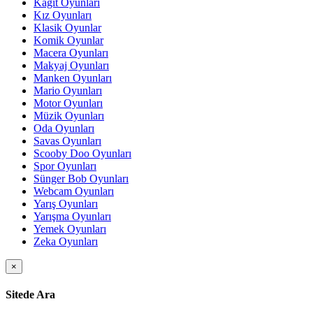
Kağıt Oyunları
Kız Oyunları
Klasik Oyunlar
Komik Oyunlar
Macera Oyunları
Makyaj Oyunları
Manken Oyunları
Mario Oyunları
Motor Oyunları
Müzik Oyunları
Oda Oyunları
Savas Oyunları
Scooby Doo Oyunları
Spor Oyunları
Sünger Bob Oyunları
Webcam Oyunları
Yarış Oyunları
Yarışma Oyunları
Yemek Oyunları
Zeka Oyunları
×
Sitede Ara