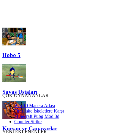
Hobo 5
Savaş Ustaları
ÇOK OYNANANLAR
Ben 10 Macera Adası
Finn Jake İskeletlere Karşı
Minecraft Pubg Mod 3d
Counter Strike
Korsan ve Canavarlar
YENİ EKLENENLER