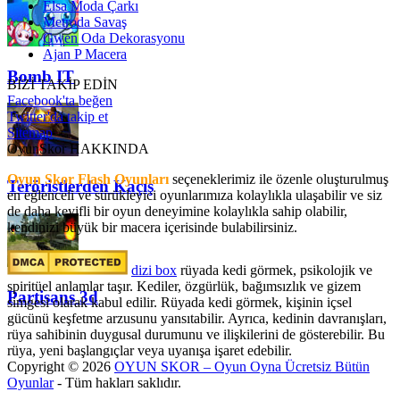
Elsa Moda Çarkı
Metroda Savaş
Gwen Oda Dekorasyonu
Ajan P Macera
Bomb IT
BİZİ TAKİP EDİN
Facebook'ta beğen
Twitter'da takip et
Sitemap
OyunSkor HAKKINDA
Oyun Skor Flash Oyunları
seçeneklerimiz ile özenle oluşturulmuş
Teröristlerden Kaçış
en eğlenceli ve sürükleyici oyunlarımıza kolaylıkla ulaşabilir ve siz
de daha keyifli bir oyun deneyimine kolaylıkla sahip olabilir,
kendinizi büyük bir macera içerisinde bulabilirsiniz.
dizi box
rüyada kedi görmek​, psikolojik ve
spiritüel anlamlar taşır. Kediler, özgürlük, bağımsızlık ve gizem
Partisans 3d
simgesi olarak kabul edilir. Rüyada kedi görmek, kişinin içsel
gücünü keşfetme arzusunu yansıtabilir. Ayrıca, kedinin davranışları,
rüya sahibinin duygusal durumunu ve ilişkilerini de gösterebilir. Bu
rüya, yeni başlangıçlar veya uyanışa işaret edebilir.
Copyright © 2026
OYUN SKOR – Oyun Oyna Ücretsiz Bütün
Oyunlar
- Tüm hakları saklıdır.