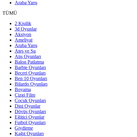
Araba Yarış
TÜMÜ
2 Kişilik
3d Oyunlar
Aksiyon
Ameliyat
Araba Yarış
Ateş ve Su
Atış Oyunları
Balon Patlatma
Barbie Oyunları
Beceri Oyunları
Ben 10 Oyunları
Bilardo Oyunları
Boyama
Çizgi Film
Çocuk Oyunları
Dini Oyunlar
Dövüş Oyunları
Eğitici Oyunlar
Futbol Oyunları
Giydirme
Kağıt Oyunları