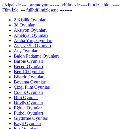
dizipalizle
---
torrentoyun
---
---
hdfilm izle
----
film izle hint
, ----
Film İzle
, ---
fullhdfilmizlesene
---
-----
2 Kişilik Oyunlar
3d Oyunlar
Aksiyon Oyunları
Ameliyat Oyunları
Araba Yarış Oyunları
Ateş ve Su Oyunları
Atış Oyunları
Balon Patlatma Oyunları
Barbie Oyunları
Beceri Oyunları
Ben 10 Oyunları
Bilardo Oyunları
Boyama Oyunları
Çizgi Film Oyunları
Çocuk Oyunları
Dini Oyunlar
Dövüş Oyunları
Eğitici Oyunlar
Futbol Oyunları
Giydirme Oyunları
Kağıt Oyunları
Kız Oyunları