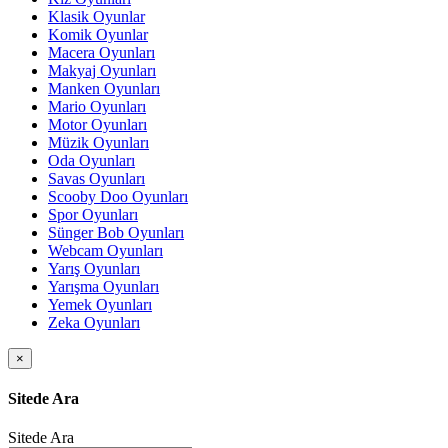
Klasik Oyunlar
Komik Oyunlar
Macera Oyunları
Makyaj Oyunları
Manken Oyunları
Mario Oyunları
Motor Oyunları
Müzik Oyunları
Oda Oyunları
Savas Oyunları
Scooby Doo Oyunları
Spor Oyunları
Sünger Bob Oyunları
Webcam Oyunları
Yarış Oyunları
Yarışma Oyunları
Yemek Oyunları
Zeka Oyunları
×
Sitede Ara
Sitede Ara