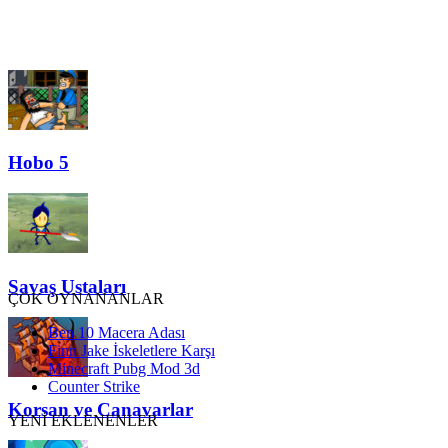
Hobo 5
Savaş Ustaları
ÇOK OYNANANLAR
Ben 10 Macera Adası
Finn Jake İskeletlere Karşı
Minecraft Pubg Mod 3d
Counter Strike
Korsan ve Canavarlar
YENİ EKLENENLER