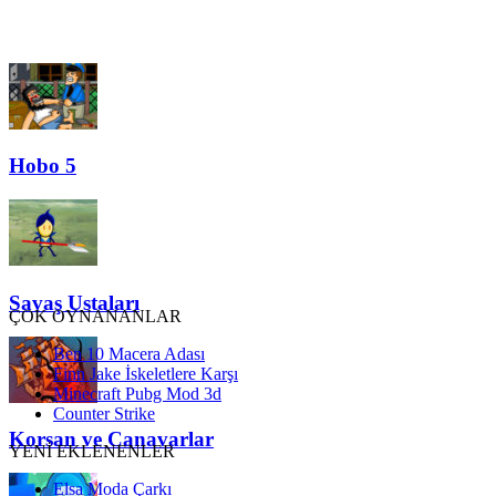
Hobo 5
Savaş Ustaları
ÇOK OYNANANLAR
Ben 10 Macera Adası
Finn Jake İskeletlere Karşı
Minecraft Pubg Mod 3d
Counter Strike
Korsan ve Canavarlar
YENİ EKLENENLER
Elsa Moda Çarkı