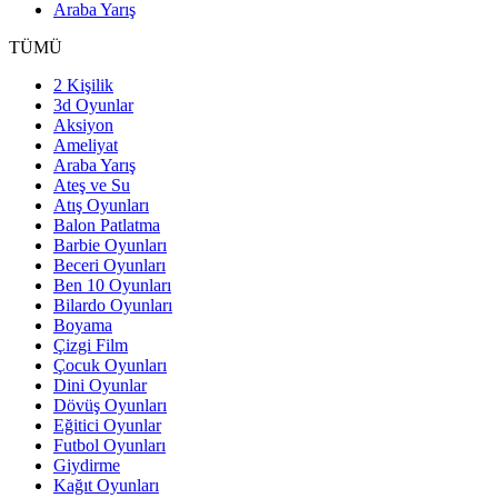
Araba Yarış
TÜMÜ
2 Kişilik
3d Oyunlar
Aksiyon
Ameliyat
Araba Yarış
Ateş ve Su
Atış Oyunları
Balon Patlatma
Barbie Oyunları
Beceri Oyunları
Ben 10 Oyunları
Bilardo Oyunları
Boyama
Çizgi Film
Çocuk Oyunları
Dini Oyunlar
Dövüş Oyunları
Eğitici Oyunlar
Futbol Oyunları
Giydirme
Kağıt Oyunları