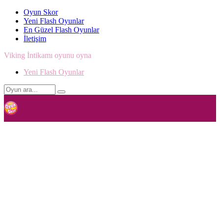
Oyun Skor
Yeni Flash Oyunlar
En Güzel Flash Oyunlar
İletişim
Viking İntikamı oyunu oyna
Yeni Flash Oyunlar