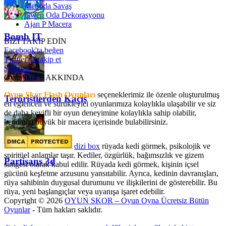
Metroda Savaş
Gwen Oda Dekorasyonu
Ajan P Macera
Bomb IT
BİZİ TAKİP EDİN
Facebook'ta beğen
Twitter'da takip et
Sitemap
OyunSkor HAKKINDA
Oyun Skor Flash Oyunları
seçeneklerimiz ile özenle oluşturulmuş
Teröristlerden Kaçış
en eğlenceli ve sürükleyici oyunlarımıza kolaylıkla ulaşabilir ve siz
de daha keyifli bir oyun deneyimine kolaylıkla sahip olabilir,
kendinizi büyük bir macera içerisinde bulabilirsiniz.
dizi box
rüyada kedi görmek​, psikolojik ve
spiritüel anlamlar taşır. Kediler, özgürlük, bağımsızlık ve gizem
Partisans 3d
simgesi olarak kabul edilir. Rüyada kedi görmek, kişinin içsel
gücünü keşfetme arzusunu yansıtabilir. Ayrıca, kedinin davranışları,
rüya sahibinin duygusal durumunu ve ilişkilerini de gösterebilir. Bu
rüya, yeni başlangıçlar veya uyanışa işaret edebilir.
Copyright © 2026
OYUN SKOR – Oyun Oyna Ücretsiz Bütün
Oyunlar
- Tüm hakları saklıdır.