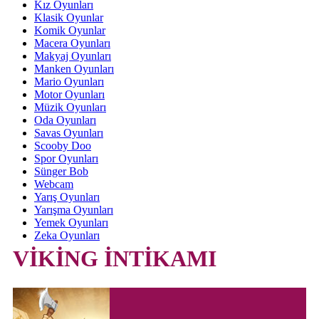
Kız Oyunları
Klasik Oyunlar
Komik Oyunlar
Macera Oyunları
Makyaj Oyunları
Manken Oyunları
Mario Oyunları
Motor Oyunları
Müzik Oyunları
Oda Oyunları
Savas Oyunları
Scooby Doo
Spor Oyunları
Sünger Bob
Webcam
Yarış Oyunları
Yarışma Oyunları
Yemek Oyunları
Zeka Oyunları
VİKİNG İNTİKAMI