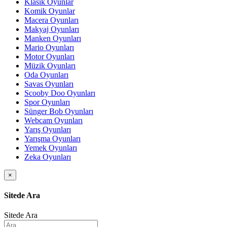
Klasik Oyunlar
Komik Oyunlar
Macera Oyunları
Makyaj Oyunları
Manken Oyunları
Mario Oyunları
Motor Oyunları
Müzik Oyunları
Oda Oyunları
Savas Oyunları
Scooby Doo Oyunları
Spor Oyunları
Sünger Bob Oyunları
Webcam Oyunları
Yarış Oyunları
Yarışma Oyunları
Yemek Oyunları
Zeka Oyunları
×
Sitede Ara
Sitede Ara