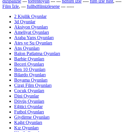
dizipalizle
---
torrentoyun
---
---
hdfilm izle
----
film izle hint
, ----
Film İzle
, ---
fullhdfilmizlesene
---
-----
2 Kişilik Oyunlar
3d Oyunlar
Aksiyon Oyunları
Ameliyat Oyunları
Araba Yarış Oyunları
Ateş ve Su Oyunları
Atış Oyunları
Balon Patlatma Oyunları
Barbie Oyunları
Beceri Oyunları
Ben 10 Oyunları
Bilardo Oyunları
Boyama Oyunları
Çizgi Film Oyunları
Çocuk Oyunları
Dini Oyunlar
Dövüş Oyunları
Eğitici Oyunlar
Futbol Oyunları
Giydirme Oyunları
Kağıt Oyunları
Kız Oyunları