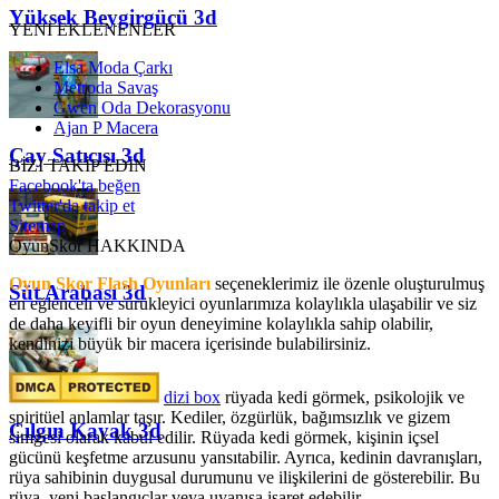
Yüksek Beygirgücü 3d
YENİ EKLENENLER
Elsa Moda Çarkı
Metroda Savaş
Gwen Oda Dekorasyonu
Ajan P Macera
Çay Satıcısı 3d
BİZİ TAKİP EDİN
Facebook'ta beğen
Twitter'da takip et
Sitemap
OyunSkor HAKKINDA
Oyun Skor Flash Oyunları
seçeneklerimiz ile özenle oluşturulmuş
Süt Arabası 3d
en eğlenceli ve sürükleyici oyunlarımıza kolaylıkla ulaşabilir ve siz
de daha keyifli bir oyun deneyimine kolaylıkla sahip olabilir,
kendinizi büyük bir macera içerisinde bulabilirsiniz.
dizi box
rüyada kedi görmek​, psikolojik ve
spiritüel anlamlar taşır. Kediler, özgürlük, bağımsızlık ve gizem
Çılgın Kayak 3d
simgesi olarak kabul edilir. Rüyada kedi görmek, kişinin içsel
gücünü keşfetme arzusunu yansıtabilir. Ayrıca, kedinin davranışları,
rüya sahibinin duygusal durumunu ve ilişkilerini de gösterebilir. Bu
rüya, yeni başlangıçlar veya uyanışa işaret edebilir.