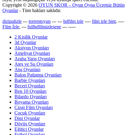
Copyright © 2026
OYUN SKOR – Oyun Oyna Ücretsiz Bütün
Oyunlar
- Tüm hakları saklıdır.
dizipalizle
---
torrentoyun
---
---
hdfilm izle
----
film izle hint
, ----
Film İzle
, ---
fullhdfilmizlesene
---
-----
2 Kişilik Oyunlar
3d Oyunlar
Aksiyon Oyunları
Ameliyat Oyunları
Araba Yarış Oyunları
Ateş ve Su Oyunları
Atış Oyunları
Balon Patlatma Oyunları
Barbie Oyunları
Beceri Oyunları
Ben 10 Oyunları
Bilardo Oyunları
Boyama Oyunları
Çizgi Film Oyunları
Çocuk Oyunları
Dini Oyunlar
Dövüş Oyunları
Eğitici Oyunlar
Futbol Oyunları