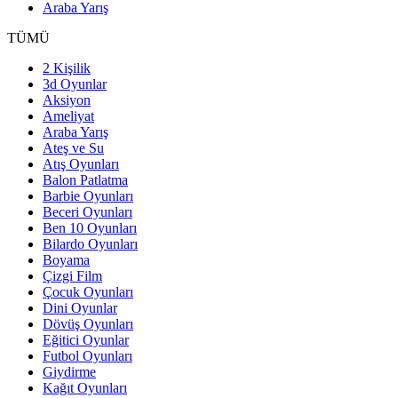
Araba Yarış
TÜMÜ
2 Kişilik
3d Oyunlar
Aksiyon
Ameliyat
Araba Yarış
Ateş ve Su
Atış Oyunları
Balon Patlatma
Barbie Oyunları
Beceri Oyunları
Ben 10 Oyunları
Bilardo Oyunları
Boyama
Çizgi Film
Çocuk Oyunları
Dini Oyunlar
Dövüş Oyunları
Eğitici Oyunlar
Futbol Oyunları
Giydirme
Kağıt Oyunları