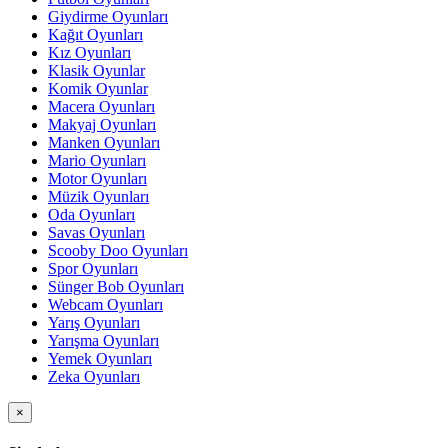
Giydirme Oyunları
Kağıt Oyunları
Kız Oyunları
Klasik Oyunlar
Komik Oyunlar
Macera Oyunları
Makyaj Oyunları
Manken Oyunları
Mario Oyunları
Motor Oyunları
Müzik Oyunları
Oda Oyunları
Savas Oyunları
Scooby Doo Oyunları
Spor Oyunları
Sünger Bob Oyunları
Webcam Oyunları
Yarış Oyunları
Yarışma Oyunları
Yemek Oyunları
Zeka Oyunları
×