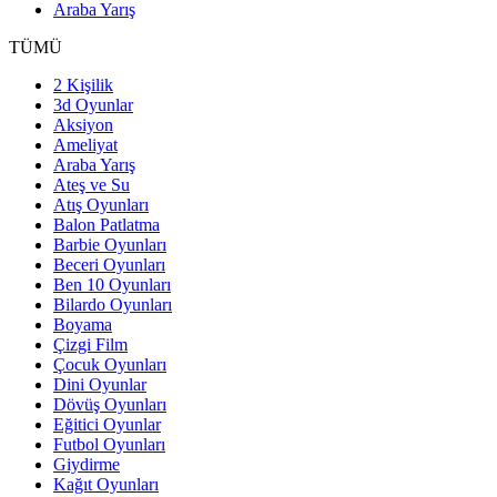
Araba Yarış
TÜMÜ
2 Kişilik
3d Oyunlar
Aksiyon
Ameliyat
Araba Yarış
Ateş ve Su
Atış Oyunları
Balon Patlatma
Barbie Oyunları
Beceri Oyunları
Ben 10 Oyunları
Bilardo Oyunları
Boyama
Çizgi Film
Çocuk Oyunları
Dini Oyunlar
Dövüş Oyunları
Eğitici Oyunlar
Futbol Oyunları
Giydirme
Kağıt Oyunları