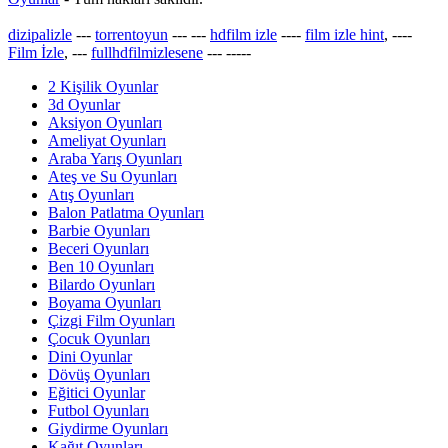
dizipalizle
---
torrentoyun
---
---
hdfilm izle
----
film izle hint
, ----
Film İzle
, ---
fullhdfilmizlesene
---
-----
2 Kişilik Oyunlar
3d Oyunlar
Aksiyon Oyunları
Ameliyat Oyunları
Araba Yarış Oyunları
Ateş ve Su Oyunları
Atış Oyunları
Balon Patlatma Oyunları
Barbie Oyunları
Beceri Oyunları
Ben 10 Oyunları
Bilardo Oyunları
Boyama Oyunları
Çizgi Film Oyunları
Çocuk Oyunları
Dini Oyunlar
Dövüş Oyunları
Eğitici Oyunlar
Futbol Oyunları
Giydirme Oyunları
Kağıt Oyunları