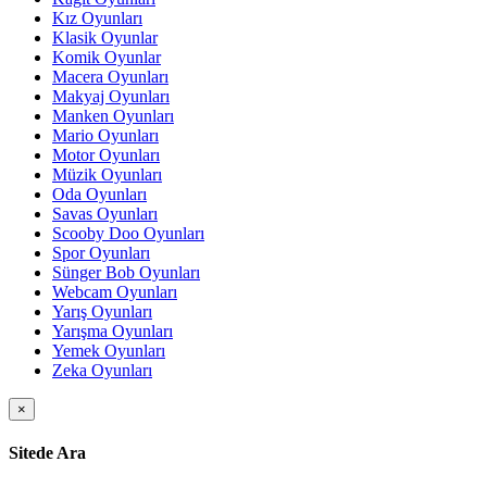
Kız Oyunları
Klasik Oyunlar
Komik Oyunlar
Macera Oyunları
Makyaj Oyunları
Manken Oyunları
Mario Oyunları
Motor Oyunları
Müzik Oyunları
Oda Oyunları
Savas Oyunları
Scooby Doo Oyunları
Spor Oyunları
Sünger Bob Oyunları
Webcam Oyunları
Yarış Oyunları
Yarışma Oyunları
Yemek Oyunları
Zeka Oyunları
×
Sitede Ara