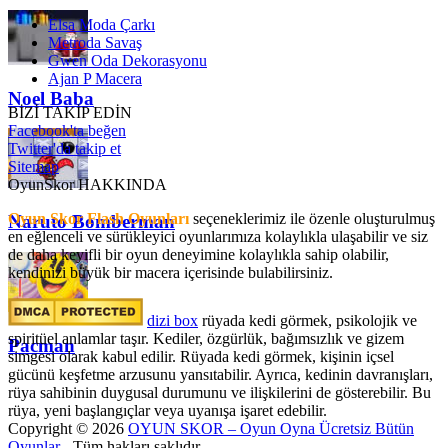
Elsa Moda Çarkı
Metroda Savaş
Gwen Oda Dekorasyonu
Ajan P Macera
Noel Baba
BİZİ TAKİP EDİN
Facebook'ta beğen
Twitter'da takip et
Sitemap
OyunSkor HAKKINDA
Oyun Skor Flash Oyunları
seçeneklerimiz ile özenle oluşturulmuş
Naruto Bomberman
en eğlenceli ve sürükleyici oyunlarımıza kolaylıkla ulaşabilir ve siz
de daha keyifli bir oyun deneyimine kolaylıkla sahip olabilir,
kendinizi büyük bir macera içerisinde bulabilirsiniz.
dizi box
rüyada kedi görmek​, psikolojik ve
spiritüel anlamlar taşır. Kediler, özgürlük, bağımsızlık ve gizem
Pacman
simgesi olarak kabul edilir. Rüyada kedi görmek, kişinin içsel
gücünü keşfetme arzusunu yansıtabilir. Ayrıca, kedinin davranışları,
rüya sahibinin duygusal durumunu ve ilişkilerini de gösterebilir. Bu
rüya, yeni başlangıçlar veya uyanışa işaret edebilir.
Copyright © 2026
OYUN SKOR – Oyun Oyna Ücretsiz Bütün
Oyunlar
- Tüm hakları saklıdır.