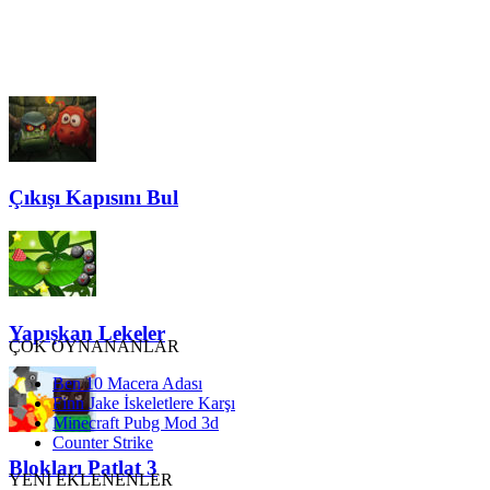
Çıkışı Kapısını Bul
Yapışkan Lekeler
ÇOK OYNANANLAR
Ben 10 Macera Adası
Finn Jake İskeletlere Karşı
Minecraft Pubg Mod 3d
Counter Strike
Blokları Patlat 3
YENİ EKLENENLER