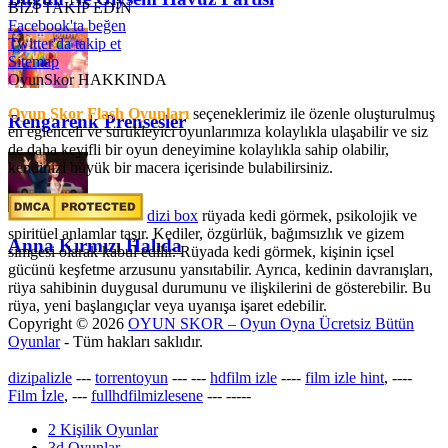
BİZİ TAKİP EDİN
Facebook'ta beğen
Twitter'da takip et
Sitemap
OyunSkor HAKKINDA
Oyun Skor Flash Oyunları
seçeneklerimiz ile özenle oluşturulmuş
Rengarenk Prensesler
en eğlenceli ve sürükleyici oyunlarımıza kolaylıkla ulaşabilir ve siz
de daha keyifli bir oyun deneyimine kolaylıkla sahip olabilir,
kendinizi büyük bir macera içerisinde bulabilirsiniz.
dizi box
rüyada kedi görmek​, psikolojik ve
spiritüel anlamlar taşır. Kediler, özgürlük, bağımsızlık ve gizem
Anna Kırmızı Halıda
simgesi olarak kabul edilir. Rüyada kedi görmek, kişinin içsel
gücünü keşfetme arzusunu yansıtabilir. Ayrıca, kedinin davranışları,
rüya sahibinin duygusal durumunu ve ilişkilerini de gösterebilir. Bu
rüya, yeni başlangıçlar veya uyanışa işaret edebilir.
Copyright © 2026
OYUN SKOR – Oyun Oyna Ücretsiz Bütün
Oyunlar
- Tüm hakları saklıdır.
dizipalizle
---
torrentoyun
---
---
hdfilm izle
----
film izle hint
, ----
Film İzle
, ---
fullhdfilmizlesene
---
-----
2 Kişilik Oyunlar
3d Oyunlar