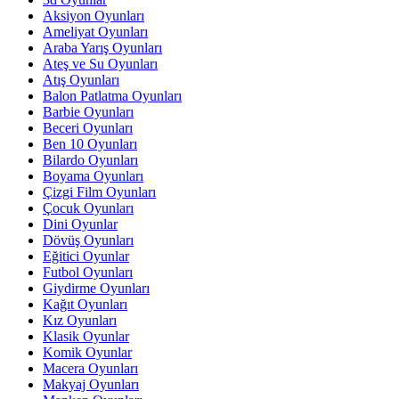
Aksiyon Oyunları
Ameliyat Oyunları
Araba Yarış Oyunları
Ateş ve Su Oyunları
Atış Oyunları
Balon Patlatma Oyunları
Barbie Oyunları
Beceri Oyunları
Ben 10 Oyunları
Bilardo Oyunları
Boyama Oyunları
Çizgi Film Oyunları
Çocuk Oyunları
Dini Oyunlar
Dövüş Oyunları
Eğitici Oyunlar
Futbol Oyunları
Giydirme Oyunları
Kağıt Oyunları
Kız Oyunları
Klasik Oyunlar
Komik Oyunlar
Macera Oyunları
Makyaj Oyunları