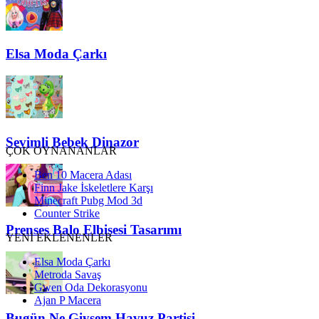
Elsa Moda Çarkı
Sevimli Bebek Dinazor
ÇOK OYNANANLAR
Ben 10 Macera Adası
Finn Jake İskeletlere Karşı
Minecraft Pubg Mod 3d
Counter Strike
Prenses Balo Elbisesi Tasarımı
YENİ EKLENENLER
Elsa Moda Çarkı
Metroda Savaş
Gwen Oda Dekorasyonu
Ajan P Macera
Bugün Ne Giysem Havuz Partisi