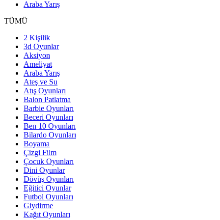
Araba Yarış
TÜMÜ
2 Kişilik
3d Oyunlar
Aksiyon
Ameliyat
Araba Yarış
Ateş ve Su
Atış Oyunları
Balon Patlatma
Barbie Oyunları
Beceri Oyunları
Ben 10 Oyunları
Bilardo Oyunları
Boyama
Çizgi Film
Çocuk Oyunları
Dini Oyunlar
Dövüş Oyunları
Eğitici Oyunlar
Futbol Oyunları
Giydirme
Kağıt Oyunları