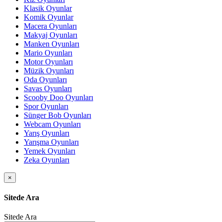
Klasik Oyunlar
Komik Oyunlar
Macera Oyunları
Makyaj Oyunları
Manken Oyunları
Mario Oyunları
Motor Oyunları
Müzik Oyunları
Oda Oyunları
Savas Oyunları
Scooby Doo Oyunları
Spor Oyunları
Sünger Bob Oyunları
Webcam Oyunları
Yarış Oyunları
Yarışma Oyunları
Yemek Oyunları
Zeka Oyunları
×
Sitede Ara
Sitede Ara