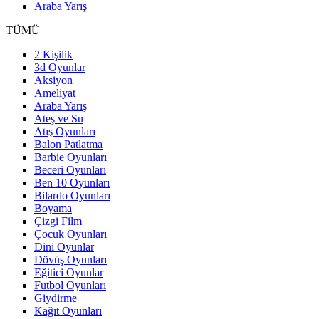
Araba Yarış
TÜMÜ
2 Kişilik
3d Oyunlar
Aksiyon
Ameliyat
Araba Yarış
Ateş ve Su
Atış Oyunları
Balon Patlatma
Barbie Oyunları
Beceri Oyunları
Ben 10 Oyunları
Bilardo Oyunları
Boyama
Çizgi Film
Çocuk Oyunları
Dini Oyunlar
Dövüş Oyunları
Eğitici Oyunlar
Futbol Oyunları
Giydirme
Kağıt Oyunları