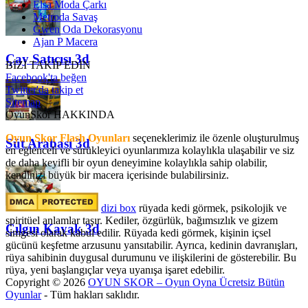
Elsa Moda Çarkı
Metroda Savaş
Gwen Oda Dekorasyonu
Ajan P Macera
Çay Satıcısı 3d
BİZİ TAKİP EDİN
Facebook'ta beğen
Twitter'da takip et
Sitemap
OyunSkor HAKKINDA
Oyun Skor Flash Oyunları
seçeneklerimiz ile özenle oluşturulmuş
Süt Arabası 3d
en eğlenceli ve sürükleyici oyunlarımıza kolaylıkla ulaşabilir ve siz
de daha keyifli bir oyun deneyimine kolaylıkla sahip olabilir,
kendinizi büyük bir macera içerisinde bulabilirsiniz.
dizi box
rüyada kedi görmek​, psikolojik ve
spiritüel anlamlar taşır. Kediler, özgürlük, bağımsızlık ve gizem
Çılgın Kayak 3d
simgesi olarak kabul edilir. Rüyada kedi görmek, kişinin içsel
gücünü keşfetme arzusunu yansıtabilir. Ayrıca, kedinin davranışları,
rüya sahibinin duygusal durumunu ve ilişkilerini de gösterebilir. Bu
rüya, yeni başlangıçlar veya uyanışa işaret edebilir.
Copyright © 2026
OYUN SKOR – Oyun Oyna Ücretsiz Bütün
Oyunlar
- Tüm hakları saklıdır.