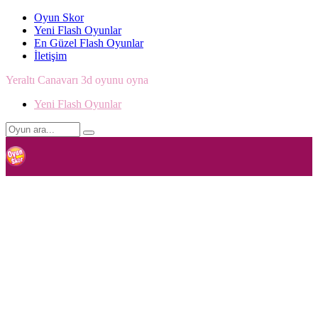
Oyun Skor
Yeni Flash Oyunlar
En Güzel Flash Oyunlar
İletişim
Yeraltı Canavarı 3d oyunu oyna
Yeni Flash Oyunlar