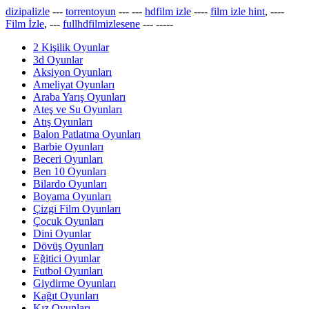
dizipalizle
---
torrentoyun
---
---
hdfilm izle
----
film izle hint
, ----
Film İzle
, ---
fullhdfilmizlesene
---
-----
2 Kişilik Oyunlar
3d Oyunlar
Aksiyon Oyunları
Ameliyat Oyunları
Araba Yarış Oyunları
Ateş ve Su Oyunları
Atış Oyunları
Balon Patlatma Oyunları
Barbie Oyunları
Beceri Oyunları
Ben 10 Oyunları
Bilardo Oyunları
Boyama Oyunları
Çizgi Film Oyunları
Çocuk Oyunları
Dini Oyunlar
Dövüş Oyunları
Eğitici Oyunlar
Futbol Oyunları
Giydirme Oyunları
Kağıt Oyunları
Kız Oyunları