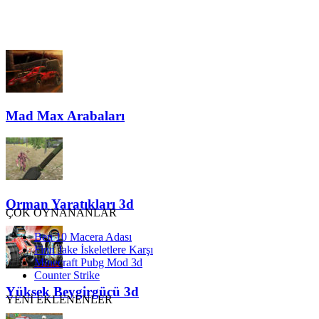
Mad Max Arabaları
Orman Yaratıkları 3d
ÇOK OYNANANLAR
Ben 10 Macera Adası
Finn Jake İskeletlere Karşı
Minecraft Pubg Mod 3d
Counter Strike
Yüksek Beygirgücü 3d
YENİ EKLENENLER