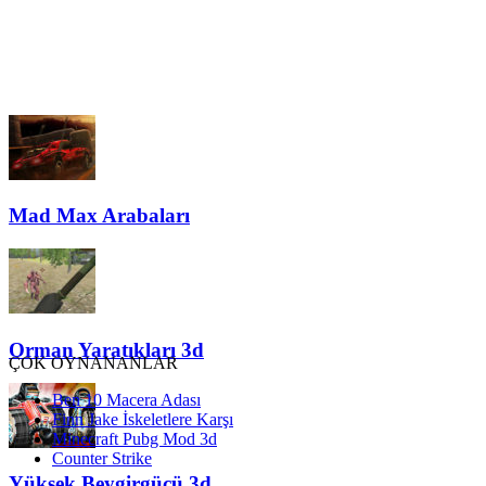
Mad Max Arabaları
Orman Yaratıkları 3d
ÇOK OYNANANLAR
Ben 10 Macera Adası
Finn Jake İskeletlere Karşı
Minecraft Pubg Mod 3d
Counter Strike
Yüksek Beygirgücü 3d