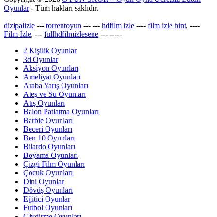
Oyunlar
- Tüm hakları saklıdır.
dizipalizle
---
torrentoyun
---
---
hdfilm izle
----
film izle hint
, ----
Film İzle
, ---
fullhdfilmizlesene
---
-----
2 Kişilik Oyunlar
3d Oyunlar
Aksiyon Oyunları
Ameliyat Oyunları
Araba Yarış Oyunları
Ateş ve Su Oyunları
Atış Oyunları
Balon Patlatma Oyunları
Barbie Oyunları
Beceri Oyunları
Ben 10 Oyunları
Bilardo Oyunları
Boyama Oyunları
Çizgi Film Oyunları
Çocuk Oyunları
Dini Oyunlar
Dövüş Oyunları
Eğitici Oyunlar
Futbol Oyunları
Giydirme Oyunları