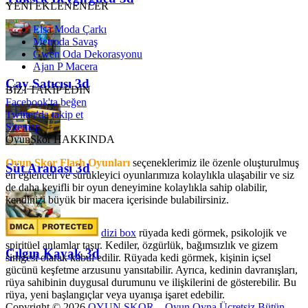
YENİ EKLENENLER
Elsa Moda Çarkı
Metroda Savaş
Gwen Oda Dekorasyonu
Ajan P Macera
Çay Satıcısı 3d
BİZİ TAKİP EDİN
Facebook'ta beğen
Twitter'da takip et
Sitemap
OyunSkor HAKKINDA
Oyun Skor Flash Oyunları
seçeneklerimiz ile özenle oluşturulmuş
Süt Arabası 3d
en eğlenceli ve sürükleyici oyunlarımıza kolaylıkla ulaşabilir ve siz
de daha keyifli bir oyun deneyimine kolaylıkla sahip olabilir,
kendinizi büyük bir macera içerisinde bulabilirsiniz.
dizi box
rüyada kedi görmek​, psikolojik ve
spiritüel anlamlar taşır. Kediler, özgürlük, bağımsızlık ve gizem
Çılgın Kayak 3d
simgesi olarak kabul edilir. Rüyada kedi görmek, kişinin içsel
gücünü keşfetme arzusunu yansıtabilir. Ayrıca, kedinin davranışları,
rüya sahibinin duygusal durumunu ve ilişkilerini de gösterebilir. Bu
rüya, yeni başlangıçlar veya uyanışa işaret edebilir.
Copyright © 2026
OYUN SKOR – Oyun Oyna Ücretsiz Bütün