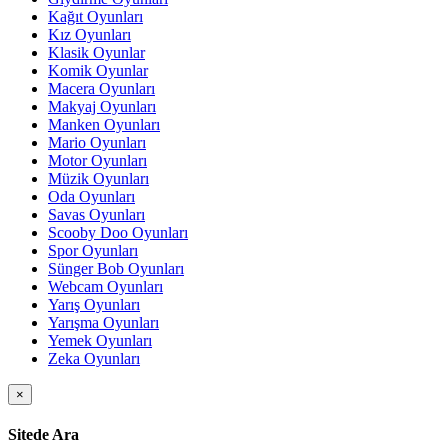
Kağıt Oyunları
Kız Oyunları
Klasik Oyunlar
Komik Oyunlar
Macera Oyunları
Makyaj Oyunları
Manken Oyunları
Mario Oyunları
Motor Oyunları
Müzik Oyunları
Oda Oyunları
Savas Oyunları
Scooby Doo Oyunları
Spor Oyunları
Sünger Bob Oyunları
Webcam Oyunları
Yarış Oyunları
Yarışma Oyunları
Yemek Oyunları
Zeka Oyunları
×
Sitede Ara