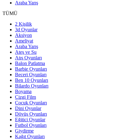
Araba Yarış
TÜMÜ
2 Kişilik
3d Oyunlar
Aksiyon
Ameliyat
Araba Yarış
Ateş ve Su
Atış Oyunları
Balon Patlatma
Barbie Oyunları
Beceri Oyunları
Ben 10 Oyunları
Bilardo Oyunları
Boyama
Çizgi Film
Çocuk Oyunları
Dini Oyunlar
Dövüş Oyunları
Eğitici Oyunlar
Futbol Oyunları
Giydirme
Kağıt Oyunları