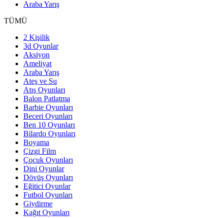
Araba Yarış
TÜMÜ
2 Kişilik
3d Oyunlar
Aksiyon
Ameliyat
Araba Yarış
Ateş ve Su
Atış Oyunları
Balon Patlatma
Barbie Oyunları
Beceri Oyunları
Ben 10 Oyunları
Bilardo Oyunları
Boyama
Çizgi Film
Çocuk Oyunları
Dini Oyunlar
Dövüş Oyunları
Eğitici Oyunlar
Futbol Oyunları
Giydirme
Kağıt Oyunları