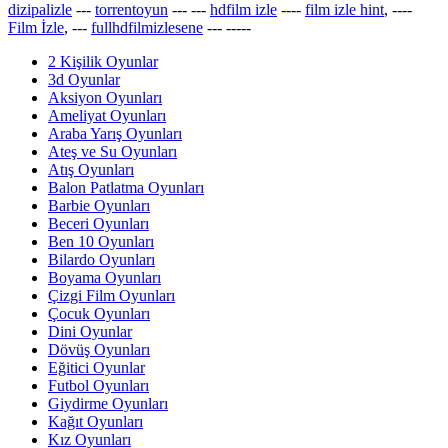
dizipalizle
---
torrentoyun
---
---
hdfilm izle
----
film izle hint
, ----
Film İzle
, ---
fullhdfilmizlesene
---
-----
2 Kişilik Oyunlar
3d Oyunlar
Aksiyon Oyunları
Ameliyat Oyunları
Araba Yarış Oyunları
Ateş ve Su Oyunları
Atış Oyunları
Balon Patlatma Oyunları
Barbie Oyunları
Beceri Oyunları
Ben 10 Oyunları
Bilardo Oyunları
Boyama Oyunları
Çizgi Film Oyunları
Çocuk Oyunları
Dini Oyunlar
Dövüş Oyunları
Eğitici Oyunlar
Futbol Oyunları
Giydirme Oyunları
Kağıt Oyunları
Kız Oyunları