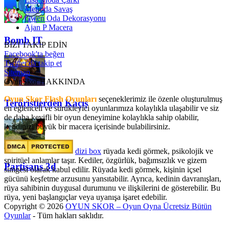
Metroda Savaş
Gwen Oda Dekorasyonu
Ajan P Macera
Bomb IT
BİZİ TAKİP EDİN
Facebook'ta beğen
Twitter'da takip et
Sitemap
OyunSkor HAKKINDA
Oyun Skor Flash Oyunları
seçeneklerimiz ile özenle oluşturulmuş
Teröristlerden Kaçış
en eğlenceli ve sürükleyici oyunlarımıza kolaylıkla ulaşabilir ve siz
de daha keyifli bir oyun deneyimine kolaylıkla sahip olabilir,
kendinizi büyük bir macera içerisinde bulabilirsiniz.
dizi box
rüyada kedi görmek​, psikolojik ve
spiritüel anlamlar taşır. Kediler, özgürlük, bağımsızlık ve gizem
Partisans 3d
simgesi olarak kabul edilir. Rüyada kedi görmek, kişinin içsel
gücünü keşfetme arzusunu yansıtabilir. Ayrıca, kedinin davranışları,
rüya sahibinin duygusal durumunu ve ilişkilerini de gösterebilir. Bu
rüya, yeni başlangıçlar veya uyanışa işaret edebilir.
Copyright © 2026
OYUN SKOR – Oyun Oyna Ücretsiz Bütün
Oyunlar
- Tüm hakları saklıdır.