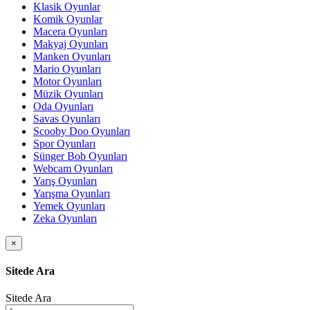
Klasik Oyunlar
Komik Oyunlar
Macera Oyunları
Makyaj Oyunları
Manken Oyunları
Mario Oyunları
Motor Oyunları
Müzik Oyunları
Oda Oyunları
Savas Oyunları
Scooby Doo Oyunları
Spor Oyunları
Sünger Bob Oyunları
Webcam Oyunları
Yarış Oyunları
Yarışma Oyunları
Yemek Oyunları
Zeka Oyunları
×
Sitede Ara
Sitede Ara