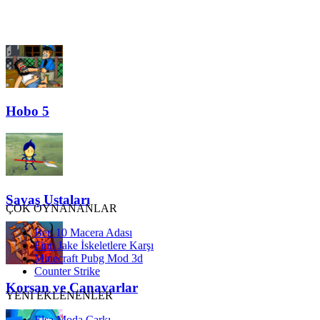
Hobo 5
Savaş Ustaları
ÇOK OYNANANLAR
Ben 10 Macera Adası
Finn Jake İskeletlere Karşı
Minecraft Pubg Mod 3d
Counter Strike
Korsan ve Canavarlar
YENİ EKLENENLER
Elsa Moda Çarkı