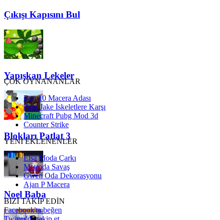
Çıkışı Kapısını Bul
Yapışkan Lekeler
ÇOK OYNANANLAR
Ben 10 Macera Adası
Finn Jake İskeletlere Karşı
Minecraft Pubg Mod 3d
Counter Strike
Blokları Patlat 3
YENİ EKLENENLER
Elsa Moda Çarkı
Metroda Savaş
Gwen Oda Dekorasyonu
Ajan P Macera
Noel Baba
BİZİ TAKİP EDİN
Facebook'ta beğen
Twitter'da takip et