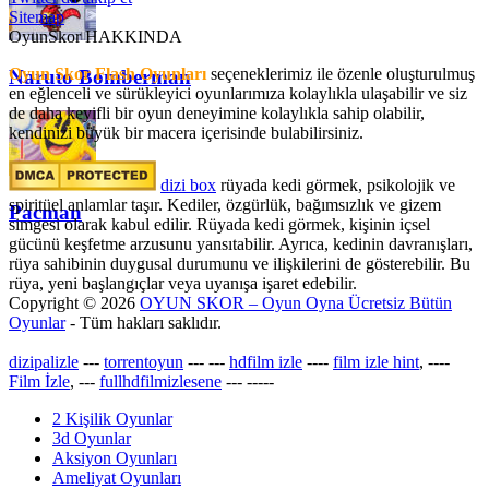
Sitemap
OyunSkor HAKKINDA
Oyun Skor Flash Oyunları
seçeneklerimiz ile özenle oluşturulmuş
Naruto Bomberman
en eğlenceli ve sürükleyici oyunlarımıza kolaylıkla ulaşabilir ve siz
de daha keyifli bir oyun deneyimine kolaylıkla sahip olabilir,
kendinizi büyük bir macera içerisinde bulabilirsiniz.
dizi box
rüyada kedi görmek​, psikolojik ve
spiritüel anlamlar taşır. Kediler, özgürlük, bağımsızlık ve gizem
Pacman
simgesi olarak kabul edilir. Rüyada kedi görmek, kişinin içsel
gücünü keşfetme arzusunu yansıtabilir. Ayrıca, kedinin davranışları,
rüya sahibinin duygusal durumunu ve ilişkilerini de gösterebilir. Bu
rüya, yeni başlangıçlar veya uyanışa işaret edebilir.
Copyright © 2026
OYUN SKOR – Oyun Oyna Ücretsiz Bütün
Oyunlar
- Tüm hakları saklıdır.
dizipalizle
---
torrentoyun
---
---
hdfilm izle
----
film izle hint
, ----
Film İzle
, ---
fullhdfilmizlesene
---
-----
2 Kişilik Oyunlar
3d Oyunlar
Aksiyon Oyunları
Ameliyat Oyunları