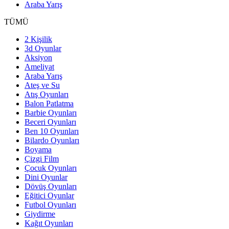
Araba Yarış
TÜMÜ
2 Kişilik
3d Oyunlar
Aksiyon
Ameliyat
Araba Yarış
Ateş ve Su
Atış Oyunları
Balon Patlatma
Barbie Oyunları
Beceri Oyunları
Ben 10 Oyunları
Bilardo Oyunları
Boyama
Çizgi Film
Çocuk Oyunları
Dini Oyunlar
Dövüş Oyunları
Eğitici Oyunlar
Futbol Oyunları
Giydirme
Kağıt Oyunları