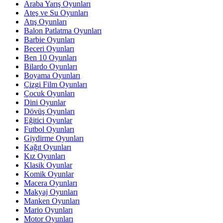
Araba Yarış Oyunları
Ateş ve Su Oyunları
Atış Oyunları
Balon Patlatma Oyunları
Barbie Oyunları
Beceri Oyunları
Ben 10 Oyunları
Bilardo Oyunları
Boyama Oyunları
Çizgi Film Oyunları
Çocuk Oyunları
Dini Oyunlar
Dövüş Oyunları
Eğitici Oyunlar
Futbol Oyunları
Giydirme Oyunları
Kağıt Oyunları
Kız Oyunları
Klasik Oyunlar
Komik Oyunlar
Macera Oyunları
Makyaj Oyunları
Manken Oyunları
Mario Oyunları
Motor Oyunları