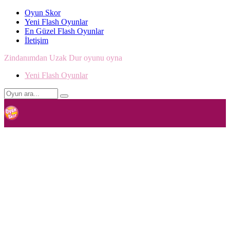
Oyun Skor
Yeni Flash Oyunlar
En Güzel Flash Oyunlar
İletişim
Zindanımdan Uzak Dur oyunu oyna
Yeni Flash Oyunlar