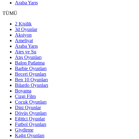
Araba Yarış
TÜMÜ
2 Kişilik
3d Oyunlar
Aksiyon
Ameliyat
Araba Yarış
Ateş ve Su
Atış Oyunları
Balon Patlatma
Barbie Oyunları
Beceri Oyunları
Ben 10 Oyunları
Bilardo Oyunları
Boyama
Çizgi Film
Çocuk Oyunları
Dini Oyunlar
Dövüş Oyunları
Eğitici Oyunlar
Futbol Oyunları
Giydirme
Kağıt Oyunları