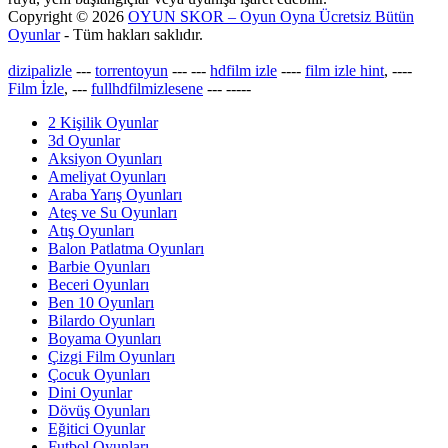
Copyright © 2026
OYUN SKOR – Oyun Oyna Ücretsiz Bütün
Oyunlar
- Tüm hakları saklıdır.
dizipalizle
---
torrentoyun
---
---
hdfilm izle
----
film izle hint
, ----
Film İzle
, ---
fullhdfilmizlesene
---
-----
2 Kişilik Oyunlar
3d Oyunlar
Aksiyon Oyunları
Ameliyat Oyunları
Araba Yarış Oyunları
Ateş ve Su Oyunları
Atış Oyunları
Balon Patlatma Oyunları
Barbie Oyunları
Beceri Oyunları
Ben 10 Oyunları
Bilardo Oyunları
Boyama Oyunları
Çizgi Film Oyunları
Çocuk Oyunları
Dini Oyunlar
Dövüş Oyunları
Eğitici Oyunlar
Futbol Oyunları