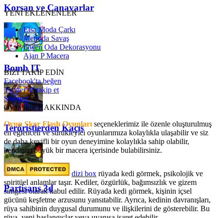
Korsan ve Canavarlar
YENİ EKLENENLER
Elsa Moda Çarkı
Metroda Savaş
Gwen Oda Dekorasyonu
Ajan P Macera
Bomb IT
BİZİ TAKİP EDİN
Facebook'ta beğen
Twitter'da takip et
Sitemap
OyunSkor HAKKINDA
Oyun Skor Flash Oyunları
seçeneklerimiz ile özenle oluşturulmuş
Teröristlerden Kaçış
en eğlenceli ve sürükleyici oyunlarımıza kolaylıkla ulaşabilir ve siz
de daha keyifli bir oyun deneyimine kolaylıkla sahip olabilir,
kendinizi büyük bir macera içerisinde bulabilirsiniz.
dizi box
rüyada kedi görmek​, psikolojik ve
spiritüel anlamlar taşır. Kediler, özgürlük, bağımsızlık ve gizem
Partisans 3d
simgesi olarak kabul edilir. Rüyada kedi görmek, kişinin içsel
gücünü keşfetme arzusunu yansıtabilir. Ayrıca, kedinin davranışları,
rüya sahibinin duygusal durumunu ve ilişkilerini de gösterebilir. Bu
rüya, yeni başlangıçlar veya uyanışa işaret edebilir.