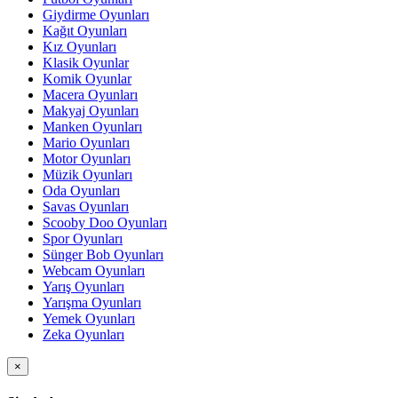
Giydirme Oyunları
Kağıt Oyunları
Kız Oyunları
Klasik Oyunlar
Komik Oyunlar
Macera Oyunları
Makyaj Oyunları
Manken Oyunları
Mario Oyunları
Motor Oyunları
Müzik Oyunları
Oda Oyunları
Savas Oyunları
Scooby Doo Oyunları
Spor Oyunları
Sünger Bob Oyunları
Webcam Oyunları
Yarış Oyunları
Yarışma Oyunları
Yemek Oyunları
Zeka Oyunları
×