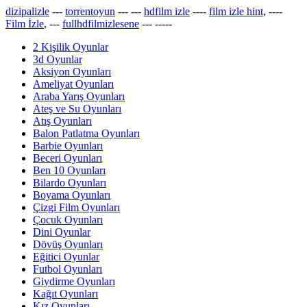
dizipalizle
---
torrentoyun
---
---
hdfilm izle
----
film izle hint
, ----
Film İzle
, ---
fullhdfilmizlesene
---
-----
2 Kişilik Oyunlar
3d Oyunlar
Aksiyon Oyunları
Ameliyat Oyunları
Araba Yarış Oyunları
Ateş ve Su Oyunları
Atış Oyunları
Balon Patlatma Oyunları
Barbie Oyunları
Beceri Oyunları
Ben 10 Oyunları
Bilardo Oyunları
Boyama Oyunları
Çizgi Film Oyunları
Çocuk Oyunları
Dini Oyunlar
Dövüş Oyunları
Eğitici Oyunlar
Futbol Oyunları
Giydirme Oyunları
Kağıt Oyunları
Kız Oyunları