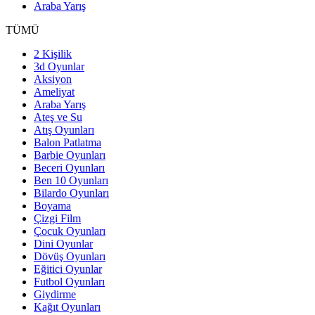
Araba Yarış
TÜMÜ
2 Kişilik
3d Oyunlar
Aksiyon
Ameliyat
Araba Yarış
Ateş ve Su
Atış Oyunları
Balon Patlatma
Barbie Oyunları
Beceri Oyunları
Ben 10 Oyunları
Bilardo Oyunları
Boyama
Çizgi Film
Çocuk Oyunları
Dini Oyunlar
Dövüş Oyunları
Eğitici Oyunlar
Futbol Oyunları
Giydirme
Kağıt Oyunları