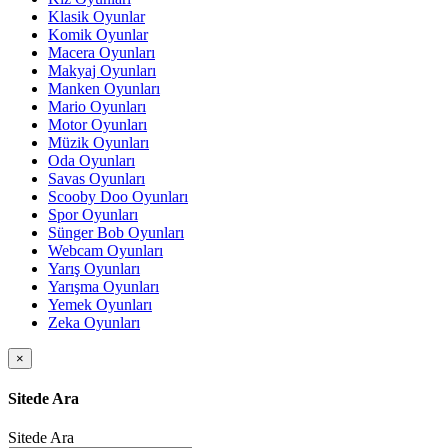
Klasik Oyunlar
Komik Oyunlar
Macera Oyunları
Makyaj Oyunları
Manken Oyunları
Mario Oyunları
Motor Oyunları
Müzik Oyunları
Oda Oyunları
Savas Oyunları
Scooby Doo Oyunları
Spor Oyunları
Sünger Bob Oyunları
Webcam Oyunları
Yarış Oyunları
Yarışma Oyunları
Yemek Oyunları
Zeka Oyunları
×
Sitede Ara
Sitede Ara