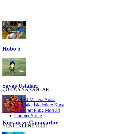
Hobo 5
Savaş Ustaları
ÇOK OYNANANLAR
Ben 10 Macera Adası
Finn Jake İskeletlere Karşı
Minecraft Pubg Mod 3d
Counter Strike
Korsan ve Canavarlar
YENİ EKLENENLER