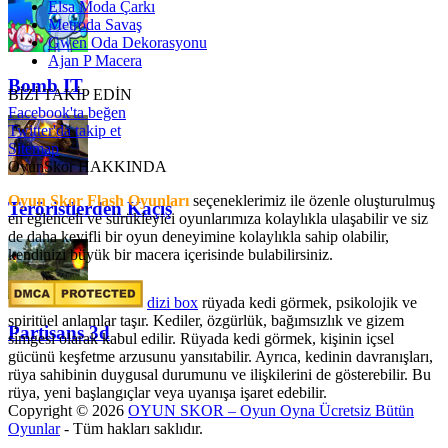
Elsa Moda Çarkı
Metroda Savaş
Gwen Oda Dekorasyonu
Ajan P Macera
Bomb IT
BİZİ TAKİP EDİN
Facebook'ta beğen
Twitter'da takip et
Sitemap
OyunSkor HAKKINDA
Oyun Skor Flash Oyunları
seçeneklerimiz ile özenle oluşturulmuş
Teröristlerden Kaçış
en eğlenceli ve sürükleyici oyunlarımıza kolaylıkla ulaşabilir ve siz
de daha keyifli bir oyun deneyimine kolaylıkla sahip olabilir,
kendinizi büyük bir macera içerisinde bulabilirsiniz.
dizi box
rüyada kedi görmek​, psikolojik ve
spiritüel anlamlar taşır. Kediler, özgürlük, bağımsızlık ve gizem
Partisans 3d
simgesi olarak kabul edilir. Rüyada kedi görmek, kişinin içsel
gücünü keşfetme arzusunu yansıtabilir. Ayrıca, kedinin davranışları,
rüya sahibinin duygusal durumunu ve ilişkilerini de gösterebilir. Bu
rüya, yeni başlangıçlar veya uyanışa işaret edebilir.
Copyright © 2026
OYUN SKOR – Oyun Oyna Ücretsiz Bütün
Oyunlar
- Tüm hakları saklıdır.