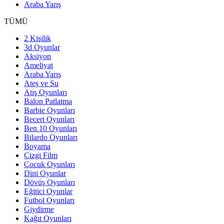
Araba Yarış
TÜMÜ
2 Kişilik
3d Oyunlar
Aksiyon
Ameliyat
Araba Yarış
Ateş ve Su
Atış Oyunları
Balon Patlatma
Barbie Oyunları
Beceri Oyunları
Ben 10 Oyunları
Bilardo Oyunları
Boyama
Çizgi Film
Çocuk Oyunları
Dini Oyunlar
Dövüş Oyunları
Eğitici Oyunlar
Futbol Oyunları
Giydirme
Kağıt Oyunları