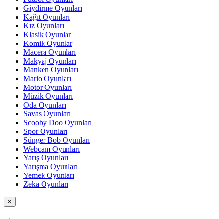
Giydirme Oyunları
Kağıt Oyunları
Kız Oyunları
Klasik Oyunlar
Komik Oyunlar
Macera Oyunları
Makyaj Oyunları
Manken Oyunları
Mario Oyunları
Motor Oyunları
Müzik Oyunları
Oda Oyunları
Savas Oyunları
Scooby Doo Oyunları
Spor Oyunları
Sünger Bob Oyunları
Webcam Oyunları
Yarış Oyunları
Yarışma Oyunları
Yemek Oyunları
Zeka Oyunları
×