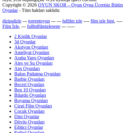
Copyright © 2026
OYUN SKOR – Oyun Oyna Ücretsiz Bütün
Oyunlar
- Tüm hakları saklıdır.
dizipalizle
---
torrentoyun
---
---
hdfilm izle
----
film izle hint
, ----
Film İzle
, ---
fullhdfilmizlesene
---
-----
2 Kişilik Oyunlar
3d Oyunlar
Aksiyon Oyunları
Ameliyat Oyunları
Araba Yarış Oyunları
Ateş ve Su Oyunları
Atış Oyunları
Balon Patlatma Oyunları
Barbie Oyunları
Beceri Oyunları
Ben 10 Oyunları
Bilardo Oyunları
Boyama Oyunları
Çizgi Film Oyunları
Çocuk Oyunları
Dini Oyunlar
Dövüş Oyunları
Eğitici Oyunlar
Futbol Oyunları