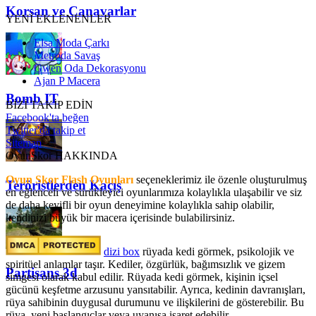
Korsan ve Canavarlar
YENİ EKLENENLER
Elsa Moda Çarkı
Metroda Savaş
Gwen Oda Dekorasyonu
Ajan P Macera
Bomb IT
BİZİ TAKİP EDİN
Facebook'ta beğen
Twitter'da takip et
Sitemap
OyunSkor HAKKINDA
Oyun Skor Flash Oyunları
seçeneklerimiz ile özenle oluşturulmuş
Teröristlerden Kaçış
en eğlenceli ve sürükleyici oyunlarımıza kolaylıkla ulaşabilir ve siz
de daha keyifli bir oyun deneyimine kolaylıkla sahip olabilir,
kendinizi büyük bir macera içerisinde bulabilirsiniz.
dizi box
rüyada kedi görmek​, psikolojik ve
spiritüel anlamlar taşır. Kediler, özgürlük, bağımsızlık ve gizem
Partisans 3d
simgesi olarak kabul edilir. Rüyada kedi görmek, kişinin içsel
gücünü keşfetme arzusunu yansıtabilir. Ayrıca, kedinin davranışları,
rüya sahibinin duygusal durumunu ve ilişkilerini de gösterebilir. Bu
rüya, yeni başlangıçlar veya uyanışa işaret edebilir.