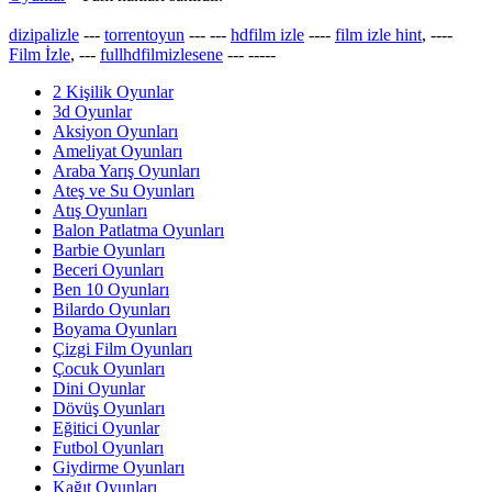
dizipalizle
---
torrentoyun
---
---
hdfilm izle
----
film izle hint
, ----
Film İzle
, ---
fullhdfilmizlesene
---
-----
2 Kişilik Oyunlar
3d Oyunlar
Aksiyon Oyunları
Ameliyat Oyunları
Araba Yarış Oyunları
Ateş ve Su Oyunları
Atış Oyunları
Balon Patlatma Oyunları
Barbie Oyunları
Beceri Oyunları
Ben 10 Oyunları
Bilardo Oyunları
Boyama Oyunları
Çizgi Film Oyunları
Çocuk Oyunları
Dini Oyunlar
Dövüş Oyunları
Eğitici Oyunlar
Futbol Oyunları
Giydirme Oyunları
Kağıt Oyunları