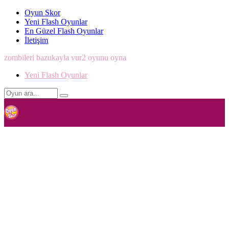
Oyun Skor
Yeni Flash Oyunlar
En Güzel Flash Oyunlar
İletişim
zombileri bazukayla vur2 oyunu oyna
Yeni Flash Oyunlar