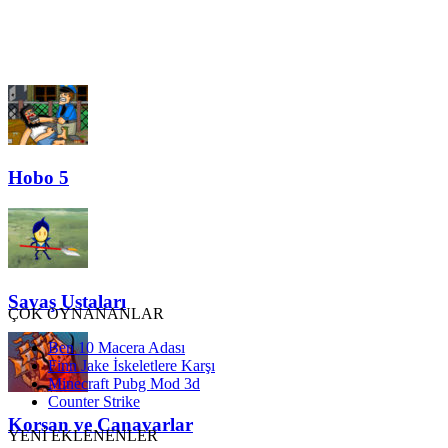
Hobo 5
Savaş Ustaları
ÇOK OYNANANLAR
Ben 10 Macera Adası
Finn Jake İskeletlere Karşı
Minecraft Pubg Mod 3d
Counter Strike
Korsan ve Canavarlar
YENİ EKLENENLER