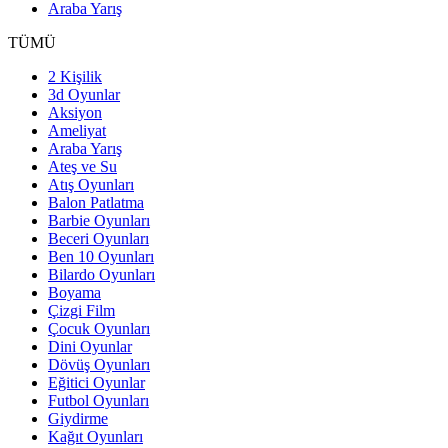
Araba Yarış
TÜMÜ
2 Kişilik
3d Oyunlar
Aksiyon
Ameliyat
Araba Yarış
Ateş ve Su
Atış Oyunları
Balon Patlatma
Barbie Oyunları
Beceri Oyunları
Ben 10 Oyunları
Bilardo Oyunları
Boyama
Çizgi Film
Çocuk Oyunları
Dini Oyunlar
Dövüş Oyunları
Eğitici Oyunlar
Futbol Oyunları
Giydirme
Kağıt Oyunları