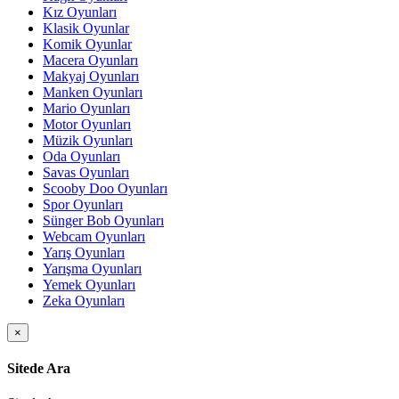
Kız Oyunları
Klasik Oyunlar
Komik Oyunlar
Macera Oyunları
Makyaj Oyunları
Manken Oyunları
Mario Oyunları
Motor Oyunları
Müzik Oyunları
Oda Oyunları
Savas Oyunları
Scooby Doo Oyunları
Spor Oyunları
Sünger Bob Oyunları
Webcam Oyunları
Yarış Oyunları
Yarışma Oyunları
Yemek Oyunları
Zeka Oyunları
×
Sitede Ara