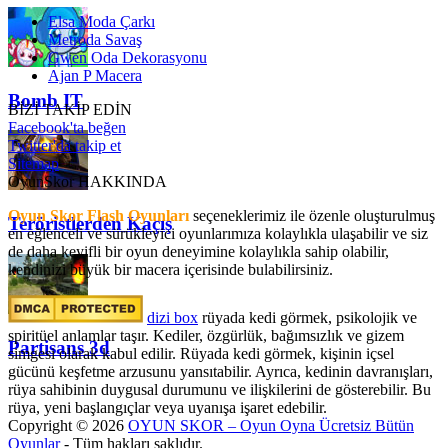
Elsa Moda Çarkı
Metroda Savaş
Gwen Oda Dekorasyonu
Ajan P Macera
Bomb IT
BİZİ TAKİP EDİN
Facebook'ta beğen
Twitter'da takip et
Sitemap
OyunSkor HAKKINDA
Oyun Skor Flash Oyunları
seçeneklerimiz ile özenle oluşturulmuş
Teröristlerden Kaçış
en eğlenceli ve sürükleyici oyunlarımıza kolaylıkla ulaşabilir ve siz
de daha keyifli bir oyun deneyimine kolaylıkla sahip olabilir,
kendinizi büyük bir macera içerisinde bulabilirsiniz.
dizi box
rüyada kedi görmek​, psikolojik ve
spiritüel anlamlar taşır. Kediler, özgürlük, bağımsızlık ve gizem
Partisans 3d
simgesi olarak kabul edilir. Rüyada kedi görmek, kişinin içsel
gücünü keşfetme arzusunu yansıtabilir. Ayrıca, kedinin davranışları,
rüya sahibinin duygusal durumunu ve ilişkilerini de gösterebilir. Bu
rüya, yeni başlangıçlar veya uyanışa işaret edebilir.
Copyright © 2026
OYUN SKOR – Oyun Oyna Ücretsiz Bütün
Oyunlar
- Tüm hakları saklıdır.