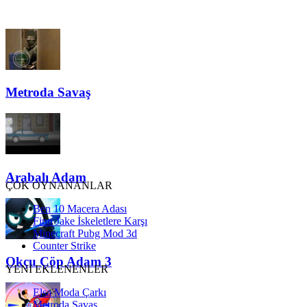
Metroda Savaş
Arabalı Adam
ÇOK OYNANANLAR
Ben 10 Macera Adası
Finn Jake İskeletlere Karşı
Minecraft Pubg Mod 3d
Counter Strike
Okçu Çöp Adam 3
YENİ EKLENENLER
Elsa Moda Çarkı
Metroda Savaş