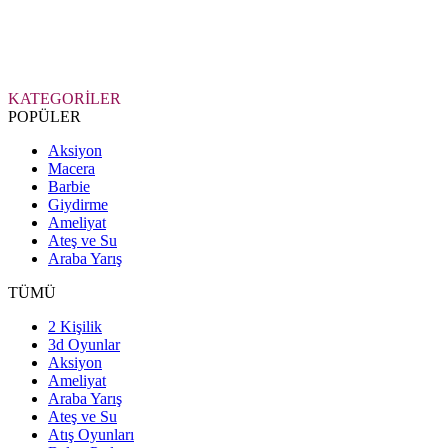
KATEGORİLER
POPÜLER
Aksiyon
Macera
Barbie
Giydirme
Ameliyat
Ateş ve Su
Araba Yarış
TÜMÜ
2 Kişilik
3d Oyunlar
Aksiyon
Ameliyat
Araba Yarış
Ateş ve Su
Atış Oyunları