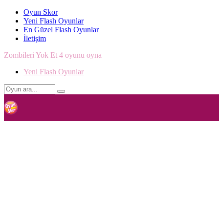
Oyun Skor
Yeni Flash Oyunlar
En Güzel Flash Oyunlar
İletişim
Zombileri Yok Et 4 oyunu oyna
Yeni Flash Oyunlar