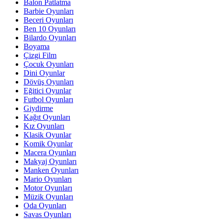
Balon Patlatma
Barbie Oyunları
Beceri Oyunları
Ben 10 Oyunları
Bilardo Oyunları
Boyama
Çizgi Film
Çocuk Oyunları
Dini Oyunlar
Dövüş Oyunları
Eğitici Oyunlar
Futbol Oyunları
Giydirme
Kağıt Oyunları
Kız Oyunları
Klasik Oyunlar
Komik Oyunlar
Macera Oyunları
Makyaj Oyunları
Manken Oyunları
Mario Oyunları
Motor Oyunları
Müzik Oyunları
Oda Oyunları
Savas Oyunları