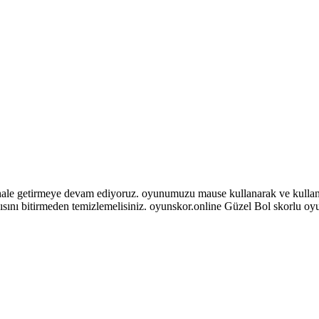
le getirmeye devam ediyoruz. oyunumuzu mause kullanarak ve kullanara
ısını bitirmeden temizlemelisiniz. oyunskor.online Güzel Bol skorlu oy