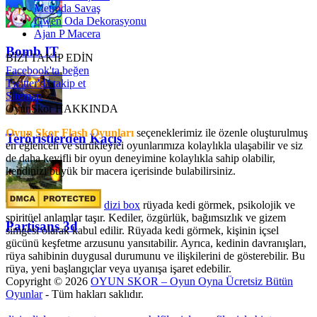
Metroda Savaş
Gwen Oda Dekorasyonu
Ajan P Macera
Bomb IT
BİZİ TAKİP EDİN
Facebook'ta beğen
Twitter'da takip et
Sitemap
OyunSkor HAKKINDA
Oyun Skor Flash Oyunları
seçeneklerimiz ile özenle oluşturulmuş
Teröristlerden Kaçış
en eğlenceli ve sürükleyici oyunlarımıza kolaylıkla ulaşabilir ve siz
de daha keyifli bir oyun deneyimine kolaylıkla sahip olabilir,
kendinizi büyük bir macera içerisinde bulabilirsiniz.
dizi box
rüyada kedi görmek​, psikolojik ve
spiritüel anlamlar taşır. Kediler, özgürlük, bağımsızlık ve gizem
Partisans 3d
simgesi olarak kabul edilir. Rüyada kedi görmek, kişinin içsel
gücünü keşfetme arzusunu yansıtabilir. Ayrıca, kedinin davranışları,
rüya sahibinin duygusal durumunu ve ilişkilerini de gösterebilir. Bu
rüya, yeni başlangıçlar veya uyanışa işaret edebilir.
Copyright © 2026
OYUN SKOR – Oyun Oyna Ücretsiz Bütün
Oyunlar
- Tüm hakları saklıdır.