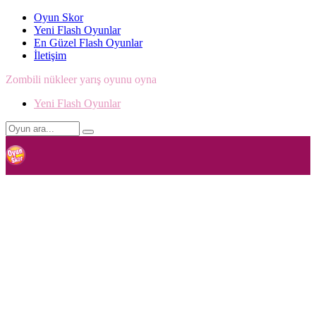
Oyun Skor
Yeni Flash Oyunlar
En Güzel Flash Oyunlar
İletişim
Zombili nükleer yarış oyunu oyna
Yeni Flash Oyunlar