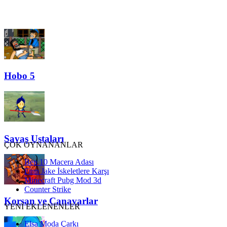
Hobo 5
Savaş Ustaları
ÇOK OYNANANLAR
Ben 10 Macera Adası
Finn Jake İskeletlere Karşı
Minecraft Pubg Mod 3d
Counter Strike
Korsan ve Canavarlar
YENİ EKLENENLER
Elsa Moda Çarkı