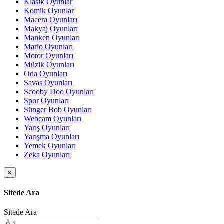
Klasik Oyunlar
Komik Oyunlar
Macera Oyunları
Makyaj Oyunları
Manken Oyunları
Mario Oyunları
Motor Oyunları
Müzik Oyunları
Oda Oyunları
Savas Oyunları
Scooby Doo Oyunları
Spor Oyunları
Sünger Bob Oyunları
Webcam Oyunları
Yarış Oyunları
Yarışma Oyunları
Yemek Oyunları
Zeka Oyunları
×
Sitede Ara
Sitede Ara