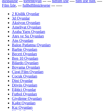
dizipalizle
---
torrentoyun
---
---
hdfilm izle
----
film izle hint
, ----
Film İzle
, ---
fullhdfilmizlesene
---
-----
2 Kişilik Oyunlar
3d Oyunlar
Aksiyon Oyunları
Ameliyat Oyunları
Araba Yarış Oyunları
Ateş ve Su Oyunları
Atış Oyunları
Balon Patlatma Oyunları
Barbie Oyunları
Beceri Oyunları
Ben 10 Oyunları
Bilardo Oyunları
Boyama Oyunları
Çizgi Film Oyunları
Çocuk Oyunları
Dini Oyunlar
Dövüş Oyunları
Eğitici Oyunlar
Futbol Oyunları
Giydirme Oyunları
Kağıt Oyunları
Kız Oyunları