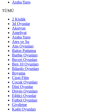
Araba Yarış
TÜMÜ
2 Kişilik
3d Oyunlar
Aksiyon
Ameliyat
Araba Yarış
Ateş ve Su
Atış Oyunları
Balon Patlatma
Barbie Oyunları
Beceri Oyunları
Ben 10 Oyunları
Bilardo Oyunları
Boyama
Çizgi Film
Çocuk Oyunları
Dini Oyunlar
Dövüş Oyunları
Eğitici Oyunlar
Futbol Oyunları
Giydirme
Kağıt Oyunları