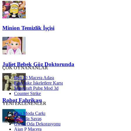
Minion Temizlik İşçisi
Juliet Bebek Göz Doktorunda
ÇOK OYNANANLAR
Ben 10 Macera Adası
Finn Jake İskeletlere Karşı
Minecraft Pubg Mod 3d
Counter Strike
Robot Fabrikası
YENİ EKLENENLER
Elsa Moda Çarkı
Metroda Savaş
Gwen Oda Dekorasyonu
Ajan P Macera