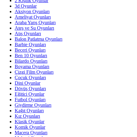
2 Kişilik Oyunlar
3d Oyunlar
Aksiyon Oyunları
Ameliyat Oyunları
Araba Yarış Oyunları
Ateş ve Su Oyunları
Atış Oyunları
Balon Patlatma Oyunları
Barbie Oyunları
Beceri Oyunları
Ben 10 Oyunları
Bilardo Oyunları
Boyama Oyunları
Çizgi Film Oyunları
Çocuk Oyunları
Dini Oyunlar
Dövüş Oyunları
Eğitici Oyunlar
Futbol Oyunları
Giydirme Oyunları
Kağıt Oyunları
Kız Oyunları
Klasik Oyunlar
Komik Oyunlar
Macera Oyunları