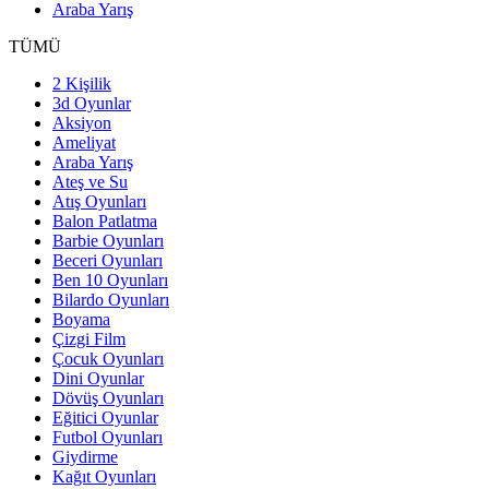
Araba Yarış
TÜMÜ
2 Kişilik
3d Oyunlar
Aksiyon
Ameliyat
Araba Yarış
Ateş ve Su
Atış Oyunları
Balon Patlatma
Barbie Oyunları
Beceri Oyunları
Ben 10 Oyunları
Bilardo Oyunları
Boyama
Çizgi Film
Çocuk Oyunları
Dini Oyunlar
Dövüş Oyunları
Eğitici Oyunlar
Futbol Oyunları
Giydirme
Kağıt Oyunları