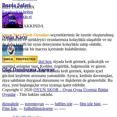
Buzda Safari
BİZİ TAKİP EDİN
Facebook'ta beğen
Twitter'da takip et
Sitemap
OyunSkor HAKKINDA
Oyun Skor Flash Oyunları
seçeneklerimiz ile özenle oluşturulmuş
Ninja Kaçış
en eğlenceli ve sürükleyici oyunlarımıza kolaylıkla ulaşabilir ve siz
de daha keyifli bir oyun deneyimine kolaylıkla sahip olabilir,
kendinizi büyük bir macera içerisinde bulabilirsiniz.
dizi box
rüyada kedi görmek​, psikolojik ve
spiritüel anlamlar taşır. Kediler, özgürlük, bağımsızlık ve gizem
Olaf Dondurma Yapıyor
simgesi olarak kabul edilir. Rüyada kedi görmek, kişinin içsel
gücünü keşfetme arzusunu yansıtabilir. Ayrıca, kedinin davranışları,
rüya sahibinin duygusal durumunu ve ilişkilerini de gösterebilir. Bu
rüya, yeni başlangıçlar veya uyanışa işaret edebilir.
Copyright © 2026
OYUN SKOR – Oyun Oyna Ücretsiz Bütün
Oyunlar
- Tüm hakları saklıdır.
dizipalizle
---
torrentoyun
---
---
hdfilm izle
----
film izle hint
, ----
Film İzle
, ---
fullhdfilmizlesene
---
-----