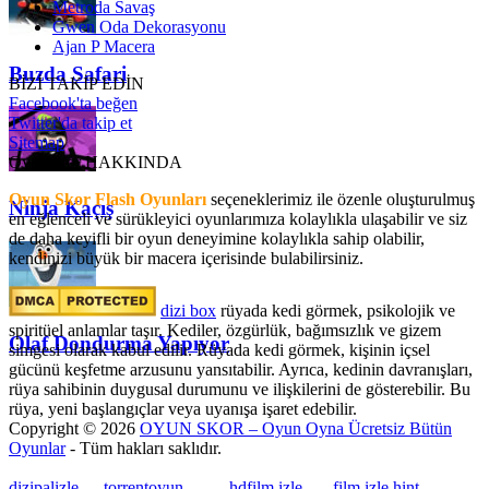
Metroda Savaş
Gwen Oda Dekorasyonu
Ajan P Macera
Buzda Safari
BİZİ TAKİP EDİN
Facebook'ta beğen
Twitter'da takip et
Sitemap
OyunSkor HAKKINDA
Oyun Skor Flash Oyunları
seçeneklerimiz ile özenle oluşturulmuş
Ninja Kaçış
en eğlenceli ve sürükleyici oyunlarımıza kolaylıkla ulaşabilir ve siz
de daha keyifli bir oyun deneyimine kolaylıkla sahip olabilir,
kendinizi büyük bir macera içerisinde bulabilirsiniz.
dizi box
rüyada kedi görmek​, psikolojik ve
spiritüel anlamlar taşır. Kediler, özgürlük, bağımsızlık ve gizem
Olaf Dondurma Yapıyor
simgesi olarak kabul edilir. Rüyada kedi görmek, kişinin içsel
gücünü keşfetme arzusunu yansıtabilir. Ayrıca, kedinin davranışları,
rüya sahibinin duygusal durumunu ve ilişkilerini de gösterebilir. Bu
rüya, yeni başlangıçlar veya uyanışa işaret edebilir.
Copyright © 2026
OYUN SKOR – Oyun Oyna Ücretsiz Bütün
Oyunlar
- Tüm hakları saklıdır.
dizipalizle
---
torrentoyun
---
---
hdfilm izle
----
film izle hint
, ----