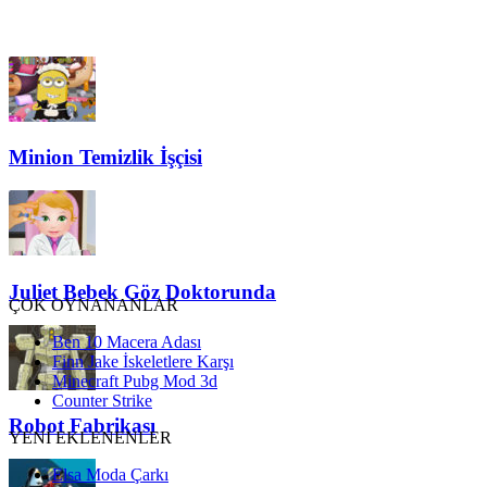
Minion Temizlik İşçisi
Juliet Bebek Göz Doktorunda
ÇOK OYNANANLAR
Ben 10 Macera Adası
Finn Jake İskeletlere Karşı
Minecraft Pubg Mod 3d
Counter Strike
Robot Fabrikası
YENİ EKLENENLER
Elsa Moda Çarkı