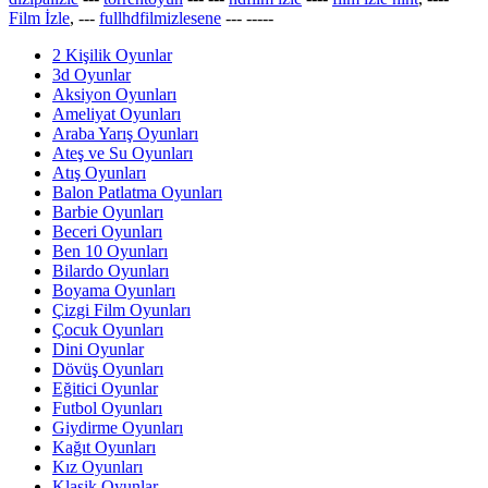
Film İzle
, ---
fullhdfilmizlesene
---
-----
2 Kişilik Oyunlar
3d Oyunlar
Aksiyon Oyunları
Ameliyat Oyunları
Araba Yarış Oyunları
Ateş ve Su Oyunları
Atış Oyunları
Balon Patlatma Oyunları
Barbie Oyunları
Beceri Oyunları
Ben 10 Oyunları
Bilardo Oyunları
Boyama Oyunları
Çizgi Film Oyunları
Çocuk Oyunları
Dini Oyunlar
Dövüş Oyunları
Eğitici Oyunlar
Futbol Oyunları
Giydirme Oyunları
Kağıt Oyunları
Kız Oyunları
Klasik Oyunlar