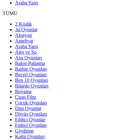
Araba Yarış
TÜMÜ
2 Kişilik
3d Oyunlar
Aksiyon
Ameliyat
Araba Yarış
Ateş ve Su
Atış Oyunları
Balon Patlatma
Barbie Oyunları
Beceri Oyunları
Ben 10 Oyunları
Bilardo Oyunları
Boyama
Çizgi Film
Çocuk Oyunları
Dini Oyunlar
Dövüş Oyunları
Eğitici Oyunlar
Futbol Oyunları
Giydirme
Kağıt Oyunları