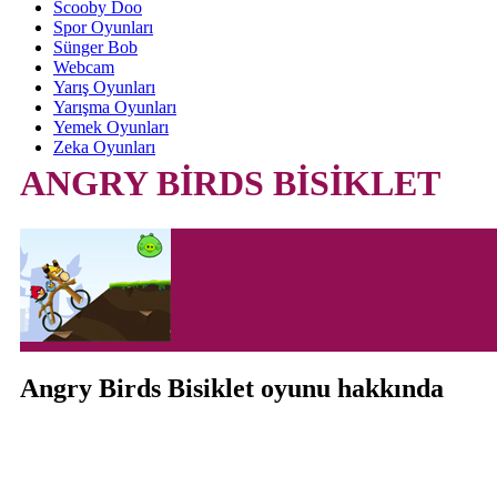
Scooby Doo
Spor Oyunları
Sünger Bob
Webcam
Yarış Oyunları
Yarışma Oyunları
Yemek Oyunları
Zeka Oyunları
ANGRY BİRDS BİSİKLET
Angry Birds Bisiklet oyunu hakkında