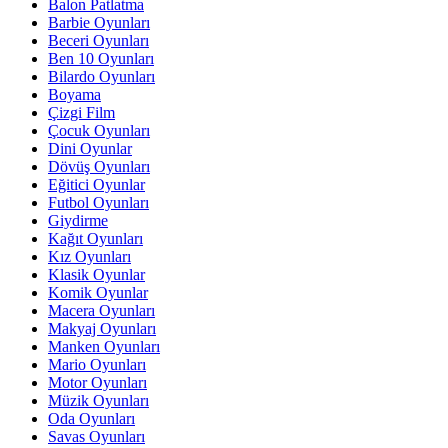
Balon Patlatma
Barbie Oyunları
Beceri Oyunları
Ben 10 Oyunları
Bilardo Oyunları
Boyama
Çizgi Film
Çocuk Oyunları
Dini Oyunlar
Dövüş Oyunları
Eğitici Oyunlar
Futbol Oyunları
Giydirme
Kağıt Oyunları
Kız Oyunları
Klasik Oyunlar
Komik Oyunlar
Macera Oyunları
Makyaj Oyunları
Manken Oyunları
Mario Oyunları
Motor Oyunları
Müzik Oyunları
Oda Oyunları
Savas Oyunları