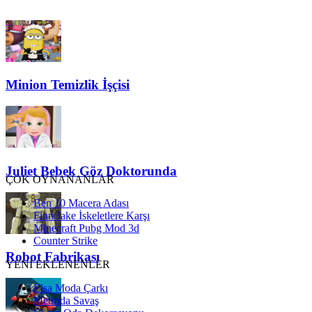
Minion Temizlik İşçisi
Juliet Bebek Göz Doktorunda
ÇOK OYNANANLAR
Ben 10 Macera Adası
Finn Jake İskeletlere Karşı
Minecraft Pubg Mod 3d
Counter Strike
Robot Fabrikası
YENİ EKLENENLER
Elsa Moda Çarkı
Metroda Savaş