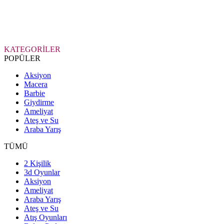
KATEGORİLER
POPÜLER
Aksiyon
Macera
Barbie
Giydirme
Ameliyat
Ateş ve Su
Araba Yarış
TÜMÜ
2 Kişilik
3d Oyunlar
Aksiyon
Ameliyat
Araba Yarış
Ateş ve Su
Atış Oyunları