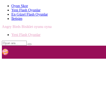
Oyun Skor
Yeni Flash Oyunlar
En Güzel Flash Oyunlar
İletişim
Angry Birds Bisiklet oyunu oyna
Yeni Flash Oyunlar