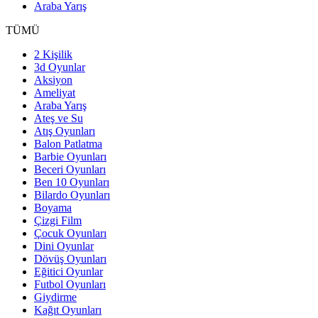
Araba Yarış
TÜMÜ
2 Kişilik
3d Oyunlar
Aksiyon
Ameliyat
Araba Yarış
Ateş ve Su
Atış Oyunları
Balon Patlatma
Barbie Oyunları
Beceri Oyunları
Ben 10 Oyunları
Bilardo Oyunları
Boyama
Çizgi Film
Çocuk Oyunları
Dini Oyunlar
Dövüş Oyunları
Eğitici Oyunlar
Futbol Oyunları
Giydirme
Kağıt Oyunları