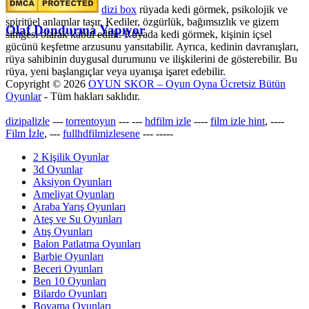
dizi box
rüyada kedi görmek​, psikolojik ve
spiritüel anlamlar taşır. Kediler, özgürlük, bağımsızlık ve gizem
Olaf Dondurma Yapıyor
simgesi olarak kabul edilir. Rüyada kedi görmek, kişinin içsel
gücünü keşfetme arzusunu yansıtabilir. Ayrıca, kedinin davranışları,
rüya sahibinin duygusal durumunu ve ilişkilerini de gösterebilir. Bu
rüya, yeni başlangıçlar veya uyanışa işaret edebilir.
Copyright © 2026
OYUN SKOR – Oyun Oyna Ücretsiz Bütün
Oyunlar
- Tüm hakları saklıdır.
dizipalizle
---
torrentoyun
---
---
hdfilm izle
----
film izle hint
, ----
Film İzle
, ---
fullhdfilmizlesene
---
-----
2 Kişilik Oyunlar
3d Oyunlar
Aksiyon Oyunları
Ameliyat Oyunları
Araba Yarış Oyunları
Ateş ve Su Oyunları
Atış Oyunları
Balon Patlatma Oyunları
Barbie Oyunları
Beceri Oyunları
Ben 10 Oyunları
Bilardo Oyunları
Boyama Oyunları