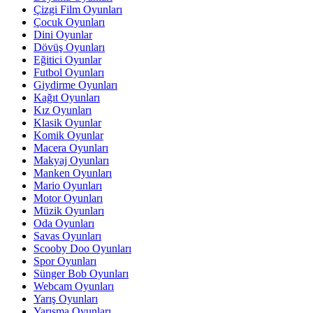
Çizgi Film Oyunları
Çocuk Oyunları
Dini Oyunlar
Dövüş Oyunları
Eğitici Oyunlar
Futbol Oyunları
Giydirme Oyunları
Kağıt Oyunları
Kız Oyunları
Klasik Oyunlar
Komik Oyunlar
Macera Oyunları
Makyaj Oyunları
Manken Oyunları
Mario Oyunları
Motor Oyunları
Müzik Oyunları
Oda Oyunları
Savas Oyunları
Scooby Doo Oyunları
Spor Oyunları
Sünger Bob Oyunları
Webcam Oyunları
Yarış Oyunları
Yarışma Oyunları