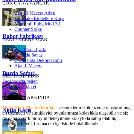
ÇOK OYNANANLAR
Ben 10 Macera Adası
Finn Jake İskeletlere Karşı
Minecraft Pubg Mod 3d
Counter Strike
Robot Fabrikası
YENİ EKLENENLER
Elsa Moda Çarkı
Metroda Savaş
Gwen Oda Dekorasyonu
Ajan P Macera
Buzda Safari
BİZİ TAKİP EDİN
Facebook'ta beğen
Twitter'da takip et
Sitemap
OyunSkor HAKKINDA
Oyun Skor Flash Oyunları
seçeneklerimiz ile özenle oluşturulmuş
Ninja Kaçış
en eğlenceli ve sürükleyici oyunlarımıza kolaylıkla ulaşabilir ve siz
de daha keyifli bir oyun deneyimine kolaylıkla sahip olabilir,
kendinizi büyük bir macera içerisinde bulabilirsiniz.