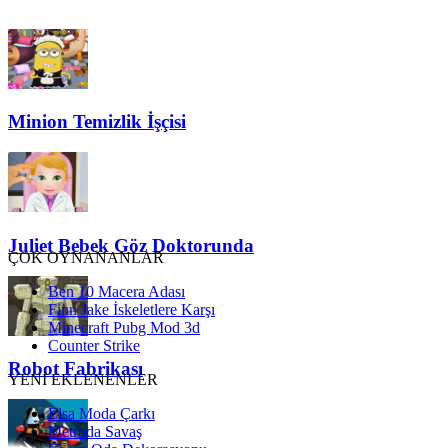
Minion Temizlik İşçisi
Juliet Bebek Göz Doktorunda
ÇOK OYNANANLAR
Ben 10 Macera Adası
Finn Jake İskeletlere Karşı
Minecraft Pubg Mod 3d
Counter Strike
Robot Fabrikası
YENİ EKLENENLER
Elsa Moda Çarkı
Metroda Savaş