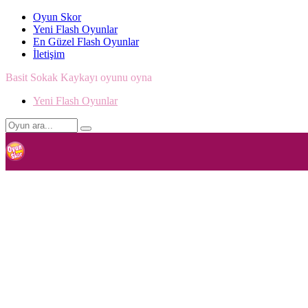
Oyun Skor
Yeni Flash Oyunlar
En Güzel Flash Oyunlar
İletişim
Basit Sokak Kaykayı oyunu oyna
Yeni Flash Oyunlar