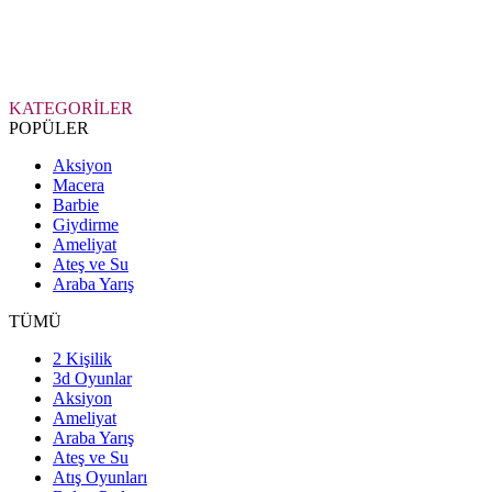
KATEGORİLER
POPÜLER
Aksiyon
Macera
Barbie
Giydirme
Ameliyat
Ateş ve Su
Araba Yarış
TÜMÜ
2 Kişilik
3d Oyunlar
Aksiyon
Ameliyat
Araba Yarış
Ateş ve Su
Atış Oyunları