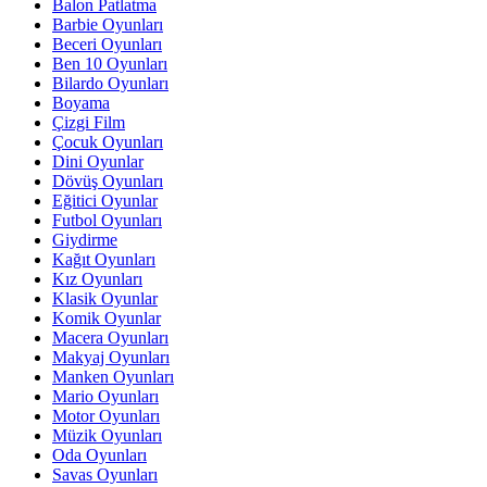
Balon Patlatma
Barbie Oyunları
Beceri Oyunları
Ben 10 Oyunları
Bilardo Oyunları
Boyama
Çizgi Film
Çocuk Oyunları
Dini Oyunlar
Dövüş Oyunları
Eğitici Oyunlar
Futbol Oyunları
Giydirme
Kağıt Oyunları
Kız Oyunları
Klasik Oyunlar
Komik Oyunlar
Macera Oyunları
Makyaj Oyunları
Manken Oyunları
Mario Oyunları
Motor Oyunları
Müzik Oyunları
Oda Oyunları
Savas Oyunları