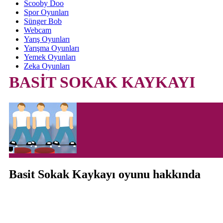
Scooby Doo
Spor Oyunları
Sünger Bob
Webcam
Yarış Oyunları
Yarışma Oyunları
Yemek Oyunları
Zeka Oyunları
BASİT SOKAK KAYKAYI
Basit Sokak Kaykayı oyunu hakkında