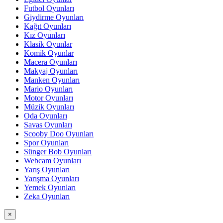
Futbol Oyunları
Giydirme Oyunları
Kağıt Oyunları
Kız Oyunları
Klasik Oyunlar
Komik Oyunlar
Macera Oyunları
Makyaj Oyunları
Manken Oyunları
Mario Oyunları
Motor Oyunları
Müzik Oyunları
Oda Oyunları
Savas Oyunları
Scooby Doo Oyunları
Spor Oyunları
Sünger Bob Oyunları
Webcam Oyunları
Yarış Oyunları
Yarışma Oyunları
Yemek Oyunları
Zeka Oyunları
×