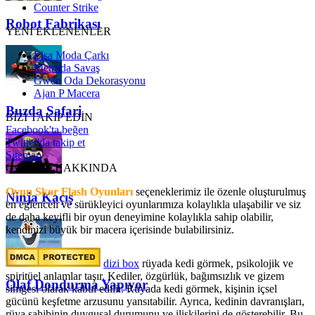
Counter Strike
Robot Fabrikası
YENİ EKLENENLER
Elsa Moda Çarkı
Metroda Savaş
Gwen Oda Dekorasyonu
Ajan P Macera
Buzda Safari
BİZİ TAKİP EDİN
Facebook'ta beğen
Twitter'da takip et
Sitemap
OyunSkor HAKKINDA
Oyun Skor Flash Oyunları
seçeneklerimiz ile özenle oluşturulmuş
Ninja Kaçış
en eğlenceli ve sürükleyici oyunlarımıza kolaylıkla ulaşabilir ve siz
de daha keyifli bir oyun deneyimine kolaylıkla sahip olabilir,
kendinizi büyük bir macera içerisinde bulabilirsiniz.
dizi box
rüyada kedi görmek​, psikolojik ve
spiritüel anlamlar taşır. Kediler, özgürlük, bağımsızlık ve gizem
Olaf Dondurma Yapıyor
simgesi olarak kabul edilir. Rüyada kedi görmek, kişinin içsel
gücünü keşfetme arzusunu yansıtabilir. Ayrıca, kedinin davranışları,
rüya sahibinin duygusal durumunu ve ilişkilerini de gösterebilir. Bu