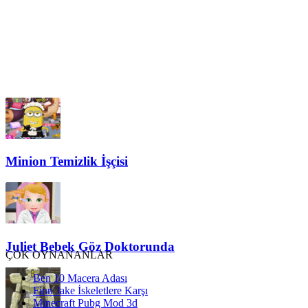
Minion Temizlik İşçisi
Juliet Bebek Göz Doktorunda
ÇOK OYNANANLAR
Ben 10 Macera Adası
Finn Jake İskeletlere Karşı
Minecraft Pubg Mod 3d