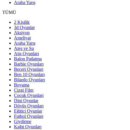
Araba Yarış
TÜMÜ
2 Kişilik
3d Oyunlar
Aksiyon
Ameliyat
Araba Yarış
Ateş ve Su
Atış Oyunları
Balon Patlatma
Barbie Oyunları
Beceri Oyunları
Ben 10 Oyunları
Bilardo Oyunları
Boyama
Çizgi Film
Çocuk Oyunları
Dini Oyunlar
Dövüş Oyunları
Eğitici Oyunlar
Futbol Oyunları
Giydirme
Kağıt Oyunları