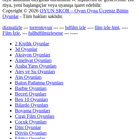
rüya, yeni başlangıçlar veya uyanışa işaret edebilir.
Copyright © 2026
OYUN SKOR – Oyun Oyna Ücretsiz Bütün
Oyunlar
- Tüm hakları saklıdır.
dizipalizle
---
torrentoyun
---
---
hdfilm izle
----
film izle hint
, ----
Film İzle
, ---
fullhdfilmizlesene
---
-----
2 Kişilik Oyunlar
3d Oyunlar
Aksiyon Oyunları
Ameliyat Oyunları
Araba Yarış Oyunları
Ateş ve Su Oyunları
Atış Oyunları
Balon Patlatma Oyunları
Barbie Oyunları
Beceri Oyunları
Ben 10 Oyunları
Bilardo Oyunları
Boyama Oyunları
Çizgi Film Oyunları
Çocuk Oyunları
Dini Oyunlar
Dövüş Oyunları
Eğitici Oyunlar