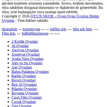
gücünü keşfetme arzusunu yansıtabilir. Ayrıca, kedinin davranışları,
rüya sahibinin duygusal durumunu ve ilişkilerini de gösterebilir. Bu
rüya, yeni başlangıçlar veya uyanışa işaret edebilir.
Copyright © 2026
OYUN SKOR – Oyun Oyna Ücretsiz Bütün
Oyunlar
- Tüm hakları saklıdır.
dizipalizle
---
torrentoyun
---
---
hdfilm izle
----
film izle hint
, ----
Film İzle
, ---
fullhdfilmizlesene
---
-----
2 Kişilik Oyunlar
3d Oyunlar
Aksiyon Oyunları
Ameliyat Oyunları
Araba Yarış Oyunları
Ateş ve Su Oyunları
Atış Oyunları
Balon Patlatma Oyunları
Barbie Oyunları
Beceri Oyunları
Ben 10 Oyunları
Bilardo Oyunları
Boyama Oyunları
Çizgi Film Oyunları
Çocuk Oyunları
Dini Oyunlar