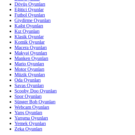
Dövüş Oyunları
Eğitici Oyunlar
Futbol Oyunları
Giydirme Oyunları
Kağıt Oyunları
Kız Oyunları
Klasik Oyunlar
Komik Oyunlar
Macera Oyunları
Makyaj Oyunları
Manken Oyunları
Mario Oyunları
Motor Oyunları
Müzik Oyunları
Oda Oyunları
Savas Oyunları
Scooby Doo Oyunları
Spor Oyunları
Sünger Bob Oyunları
Webcam Oyunları
Yarış Oyunları
Yarışma Oyunları
Yemek Oyunları
Zeka Oyunları