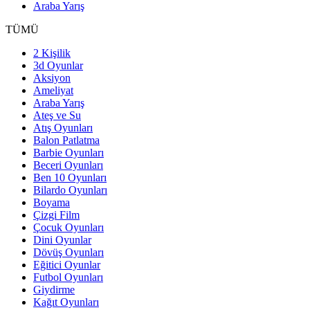
Araba Yarış
TÜMÜ
2 Kişilik
3d Oyunlar
Aksiyon
Ameliyat
Araba Yarış
Ateş ve Su
Atış Oyunları
Balon Patlatma
Barbie Oyunları
Beceri Oyunları
Ben 10 Oyunları
Bilardo Oyunları
Boyama
Çizgi Film
Çocuk Oyunları
Dini Oyunlar
Dövüş Oyunları
Eğitici Oyunlar
Futbol Oyunları
Giydirme
Kağıt Oyunları