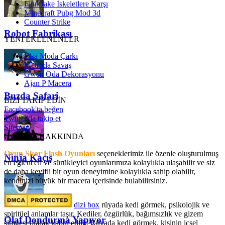
Finn Jake İskeletlere Karşı
Minecraft Pubg Mod 3d
Counter Strike
Robot Fabrikası
YENİ EKLENENLER
Elsa Moda Çarkı
Metroda Savaş
Gwen Oda Dekorasyonu
Ajan P Macera
Buzda Safari
BİZİ TAKİP EDİN
Facebook'ta beğen
Twitter'da takip et
Sitemap
OyunSkor HAKKINDA
Oyun Skor Flash Oyunları
seçeneklerimiz ile özenle oluşturulmuş
Ninja Kaçış
en eğlenceli ve sürükleyici oyunlarımıza kolaylıkla ulaşabilir ve siz
de daha keyifli bir oyun deneyimine kolaylıkla sahip olabilir,
kendinizi büyük bir macera içerisinde bulabilirsiniz.
dizi box
rüyada kedi görmek​, psikolojik ve
spiritüel anlamlar taşır. Kediler, özgürlük, bağımsızlık ve gizem
Olaf Dondurma Yapıyor
simgesi olarak kabul edilir. Rüyada kedi görmek, kişinin içsel