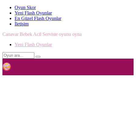
Oyun Skor
Yeni Flash Oyunlar
En Güzel Flash Oyunlar
İletişim
Canavar Bebek Acil Serviste oyunu oyna
Yeni Flash Oyunlar