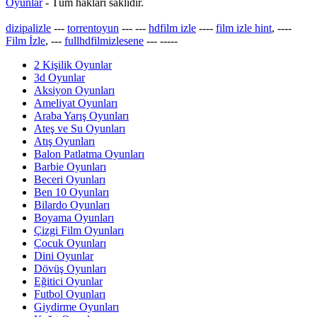
Oyunlar
- Tüm hakları saklıdır.
dizipalizle
---
torrentoyun
---
---
hdfilm izle
----
film izle hint
, ----
Film İzle
, ---
fullhdfilmizlesene
---
-----
2 Kişilik Oyunlar
3d Oyunlar
Aksiyon Oyunları
Ameliyat Oyunları
Araba Yarış Oyunları
Ateş ve Su Oyunları
Atış Oyunları
Balon Patlatma Oyunları
Barbie Oyunları
Beceri Oyunları
Ben 10 Oyunları
Bilardo Oyunları
Boyama Oyunları
Çizgi Film Oyunları
Çocuk Oyunları
Dini Oyunlar
Dövüş Oyunları
Eğitici Oyunlar
Futbol Oyunları
Giydirme Oyunları