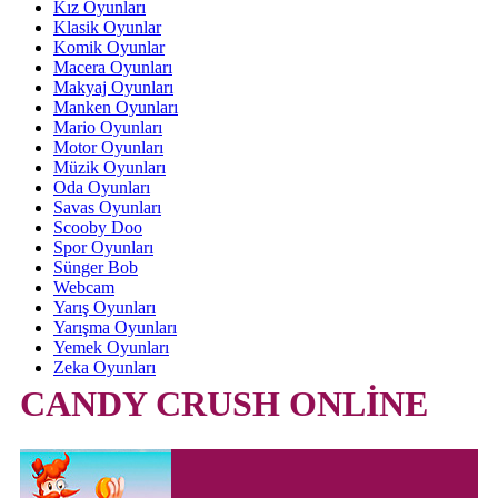
Kız Oyunları
Klasik Oyunlar
Komik Oyunlar
Macera Oyunları
Makyaj Oyunları
Manken Oyunları
Mario Oyunları
Motor Oyunları
Müzik Oyunları
Oda Oyunları
Savas Oyunları
Scooby Doo
Spor Oyunları
Sünger Bob
Webcam
Yarış Oyunları
Yarışma Oyunları
Yemek Oyunları
Zeka Oyunları
CANDY CRUSH ONLİNE