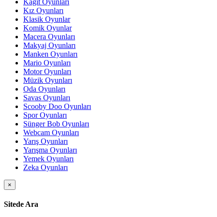
Kağıt Oyunları
Kız Oyunları
Klasik Oyunlar
Komik Oyunlar
Macera Oyunları
Makyaj Oyunları
Manken Oyunları
Mario Oyunları
Motor Oyunları
Müzik Oyunları
Oda Oyunları
Savas Oyunları
Scooby Doo Oyunları
Spor Oyunları
Sünger Bob Oyunları
Webcam Oyunları
Yarış Oyunları
Yarışma Oyunları
Yemek Oyunları
Zeka Oyunları
×
Sitede Ara