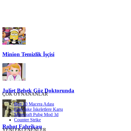
Minion Temizlik İşçisi
Juliet Bebek Göz Doktorunda
ÇOK OYNANANLAR
Ben 10 Macera Adası
Finn Jake İskeletlere Karşı
Minecraft Pubg Mod 3d
Counter Strike
Robot Fabrikası
YENİ EKLENENLER