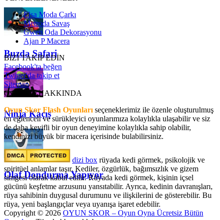
Elsa Moda Çarkı
Metroda Savaş
Gwen Oda Dekorasyonu
Ajan P Macera
Buzda Safari
BİZİ TAKİP EDİN
Facebook'ta beğen
Twitter'da takip et
Sitemap
OyunSkor HAKKINDA
Oyun Skor Flash Oyunları
seçeneklerimiz ile özenle oluşturulmuş
Ninja Kaçış
en eğlenceli ve sürükleyici oyunlarımıza kolaylıkla ulaşabilir ve siz
de daha keyifli bir oyun deneyimine kolaylıkla sahip olabilir,
kendinizi büyük bir macera içerisinde bulabilirsiniz.
dizi box
rüyada kedi görmek​, psikolojik ve
spiritüel anlamlar taşır. Kediler, özgürlük, bağımsızlık ve gizem
Olaf Dondurma Yapıyor
simgesi olarak kabul edilir. Rüyada kedi görmek, kişinin içsel
gücünü keşfetme arzusunu yansıtabilir. Ayrıca, kedinin davranışları,
rüya sahibinin duygusal durumunu ve ilişkilerini de gösterebilir. Bu
rüya, yeni başlangıçlar veya uyanışa işaret edebilir.
Copyright © 2026
OYUN SKOR – Oyun Oyna Ücretsiz Bütün