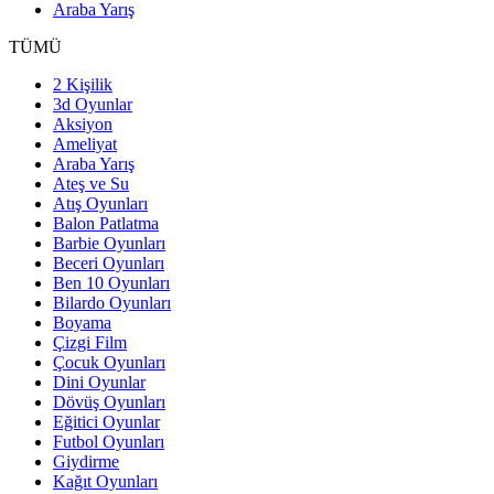
Araba Yarış
TÜMÜ
2 Kişilik
3d Oyunlar
Aksiyon
Ameliyat
Araba Yarış
Ateş ve Su
Atış Oyunları
Balon Patlatma
Barbie Oyunları
Beceri Oyunları
Ben 10 Oyunları
Bilardo Oyunları
Boyama
Çizgi Film
Çocuk Oyunları
Dini Oyunlar
Dövüş Oyunları
Eğitici Oyunlar
Futbol Oyunları
Giydirme
Kağıt Oyunları