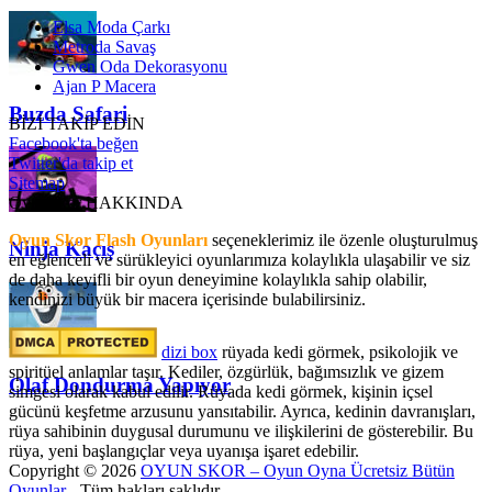
Elsa Moda Çarkı
Metroda Savaş
Gwen Oda Dekorasyonu
Ajan P Macera
Buzda Safari
BİZİ TAKİP EDİN
Facebook'ta beğen
Twitter'da takip et
Sitemap
OyunSkor HAKKINDA
Oyun Skor Flash Oyunları
seçeneklerimiz ile özenle oluşturulmuş
Ninja Kaçış
en eğlenceli ve sürükleyici oyunlarımıza kolaylıkla ulaşabilir ve siz
de daha keyifli bir oyun deneyimine kolaylıkla sahip olabilir,
kendinizi büyük bir macera içerisinde bulabilirsiniz.
dizi box
rüyada kedi görmek​, psikolojik ve
spiritüel anlamlar taşır. Kediler, özgürlük, bağımsızlık ve gizem
Olaf Dondurma Yapıyor
simgesi olarak kabul edilir. Rüyada kedi görmek, kişinin içsel
gücünü keşfetme arzusunu yansıtabilir. Ayrıca, kedinin davranışları,
rüya sahibinin duygusal durumunu ve ilişkilerini de gösterebilir. Bu
rüya, yeni başlangıçlar veya uyanışa işaret edebilir.
Copyright © 2026
OYUN SKOR – Oyun Oyna Ücretsiz Bütün
Oyunlar
- Tüm hakları saklıdır.