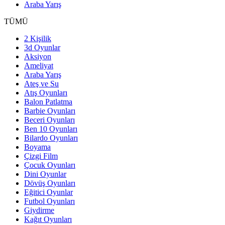
Araba Yarış
TÜMÜ
2 Kişilik
3d Oyunlar
Aksiyon
Ameliyat
Araba Yarış
Ateş ve Su
Atış Oyunları
Balon Patlatma
Barbie Oyunları
Beceri Oyunları
Ben 10 Oyunları
Bilardo Oyunları
Boyama
Çizgi Film
Çocuk Oyunları
Dini Oyunlar
Dövüş Oyunları
Eğitici Oyunlar
Futbol Oyunları
Giydirme
Kağıt Oyunları