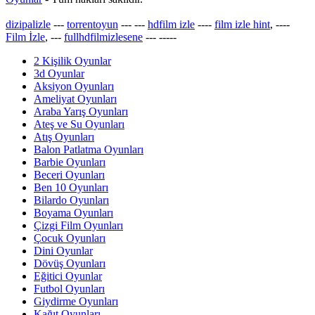
dizipalizle
---
torrentoyun
---
---
hdfilm izle
----
film izle hint
, ----
Film İzle
, ---
fullhdfilmizlesene
---
-----
2 Kişilik Oyunlar
3d Oyunlar
Aksiyon Oyunları
Ameliyat Oyunları
Araba Yarış Oyunları
Ateş ve Su Oyunları
Atış Oyunları
Balon Patlatma Oyunları
Barbie Oyunları
Beceri Oyunları
Ben 10 Oyunları
Bilardo Oyunları
Boyama Oyunları
Çizgi Film Oyunları
Çocuk Oyunları
Dini Oyunlar
Dövüş Oyunları
Eğitici Oyunlar
Futbol Oyunları
Giydirme Oyunları
Kağıt Oyunları