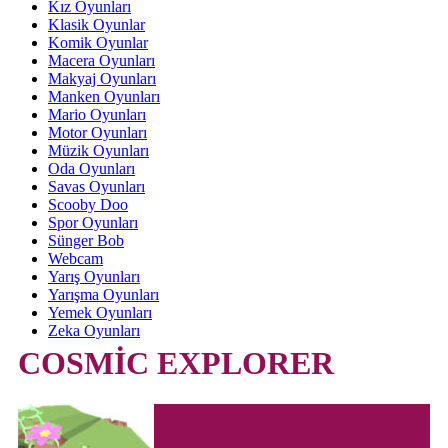
Kız Oyunları
Klasik Oyunlar
Komik Oyunlar
Macera Oyunları
Makyaj Oyunları
Manken Oyunları
Mario Oyunları
Motor Oyunları
Müzik Oyunları
Oda Oyunları
Savas Oyunları
Scooby Doo
Spor Oyunları
Sünger Bob
Webcam
Yarış Oyunları
Yarışma Oyunları
Yemek Oyunları
Zeka Oyunları
COSMİC EXPLORER