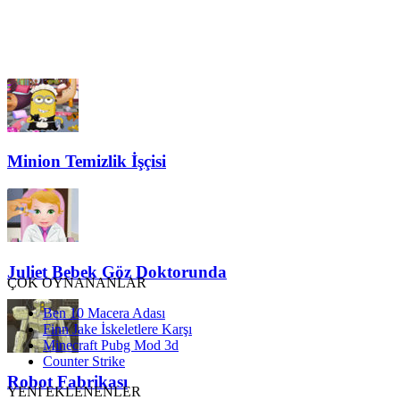
Minion Temizlik İşçisi
Juliet Bebek Göz Doktorunda
ÇOK OYNANANLAR
Ben 10 Macera Adası
Finn Jake İskeletlere Karşı
Minecraft Pubg Mod 3d
Counter Strike
Robot Fabrikası
YENİ EKLENENLER