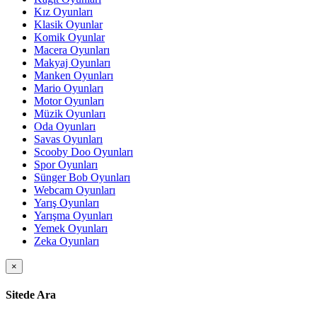
Kız Oyunları
Klasik Oyunlar
Komik Oyunlar
Macera Oyunları
Makyaj Oyunları
Manken Oyunları
Mario Oyunları
Motor Oyunları
Müzik Oyunları
Oda Oyunları
Savas Oyunları
Scooby Doo Oyunları
Spor Oyunları
Sünger Bob Oyunları
Webcam Oyunları
Yarış Oyunları
Yarışma Oyunları
Yemek Oyunları
Zeka Oyunları
×
Sitede Ara