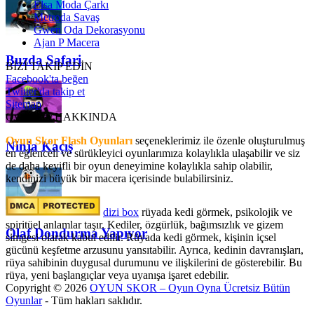
Elsa Moda Çarkı
Metroda Savaş
Gwen Oda Dekorasyonu
Ajan P Macera
Buzda Safari
BİZİ TAKİP EDİN
Facebook'ta beğen
Twitter'da takip et
Sitemap
OyunSkor HAKKINDA
Oyun Skor Flash Oyunları
seçeneklerimiz ile özenle oluşturulmuş
Ninja Kaçış
en eğlenceli ve sürükleyici oyunlarımıza kolaylıkla ulaşabilir ve siz
de daha keyifli bir oyun deneyimine kolaylıkla sahip olabilir,
kendinizi büyük bir macera içerisinde bulabilirsiniz.
dizi box
rüyada kedi görmek​, psikolojik ve
spiritüel anlamlar taşır. Kediler, özgürlük, bağımsızlık ve gizem
Olaf Dondurma Yapıyor
simgesi olarak kabul edilir. Rüyada kedi görmek, kişinin içsel
gücünü keşfetme arzusunu yansıtabilir. Ayrıca, kedinin davranışları,
rüya sahibinin duygusal durumunu ve ilişkilerini de gösterebilir. Bu
rüya, yeni başlangıçlar veya uyanışa işaret edebilir.
Copyright © 2026
OYUN SKOR – Oyun Oyna Ücretsiz Bütün
Oyunlar
- Tüm hakları saklıdır.