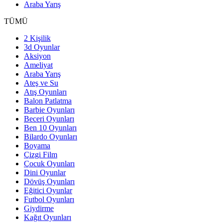
Araba Yarış
TÜMÜ
2 Kişilik
3d Oyunlar
Aksiyon
Ameliyat
Araba Yarış
Ateş ve Su
Atış Oyunları
Balon Patlatma
Barbie Oyunları
Beceri Oyunları
Ben 10 Oyunları
Bilardo Oyunları
Boyama
Çizgi Film
Çocuk Oyunları
Dini Oyunlar
Dövüş Oyunları
Eğitici Oyunlar
Futbol Oyunları
Giydirme
Kağıt Oyunları