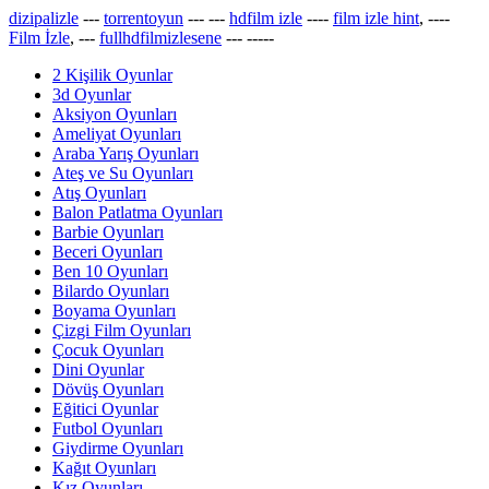
dizipalizle
---
torrentoyun
---
---
hdfilm izle
----
film izle hint
, ----
Film İzle
, ---
fullhdfilmizlesene
---
-----
2 Kişilik Oyunlar
3d Oyunlar
Aksiyon Oyunları
Ameliyat Oyunları
Araba Yarış Oyunları
Ateş ve Su Oyunları
Atış Oyunları
Balon Patlatma Oyunları
Barbie Oyunları
Beceri Oyunları
Ben 10 Oyunları
Bilardo Oyunları
Boyama Oyunları
Çizgi Film Oyunları
Çocuk Oyunları
Dini Oyunlar
Dövüş Oyunları
Eğitici Oyunlar
Futbol Oyunları
Giydirme Oyunları
Kağıt Oyunları
Kız Oyunları