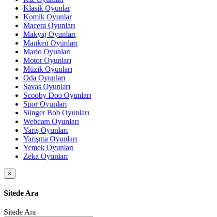
Klasik Oyunlar
Komik Oyunlar
Macera Oyunları
Makyaj Oyunları
Manken Oyunları
Mario Oyunları
Motor Oyunları
Müzik Oyunları
Oda Oyunları
Savas Oyunları
Scooby Doo Oyunları
Spor Oyunları
Sünger Bob Oyunları
Webcam Oyunları
Yarış Oyunları
Yarışma Oyunları
Yemek Oyunları
Zeka Oyunları
×
Sitede Ara
Sitede Ara