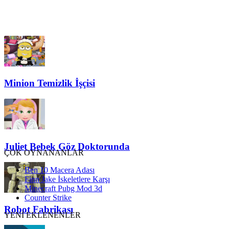
Minion Temizlik İşçisi
Juliet Bebek Göz Doktorunda
ÇOK OYNANANLAR
Ben 10 Macera Adası
Finn Jake İskeletlere Karşı
Minecraft Pubg Mod 3d
Counter Strike
Robot Fabrikası
YENİ EKLENENLER