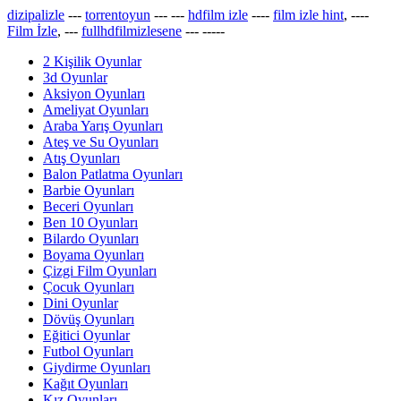
dizipalizle
---
torrentoyun
---
---
hdfilm izle
----
film izle hint
, ----
Film İzle
, ---
fullhdfilmizlesene
---
-----
2 Kişilik Oyunlar
3d Oyunlar
Aksiyon Oyunları
Ameliyat Oyunları
Araba Yarış Oyunları
Ateş ve Su Oyunları
Atış Oyunları
Balon Patlatma Oyunları
Barbie Oyunları
Beceri Oyunları
Ben 10 Oyunları
Bilardo Oyunları
Boyama Oyunları
Çizgi Film Oyunları
Çocuk Oyunları
Dini Oyunlar
Dövüş Oyunları
Eğitici Oyunlar
Futbol Oyunları
Giydirme Oyunları
Kağıt Oyunları
Kız Oyunları