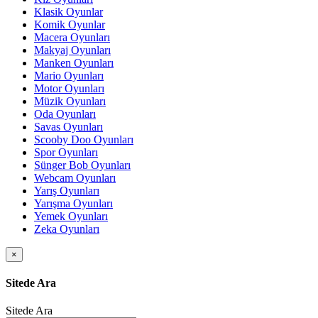
Klasik Oyunlar
Komik Oyunlar
Macera Oyunları
Makyaj Oyunları
Manken Oyunları
Mario Oyunları
Motor Oyunları
Müzik Oyunları
Oda Oyunları
Savas Oyunları
Scooby Doo Oyunları
Spor Oyunları
Sünger Bob Oyunları
Webcam Oyunları
Yarış Oyunları
Yarışma Oyunları
Yemek Oyunları
Zeka Oyunları
×
Sitede Ara
Sitede Ara