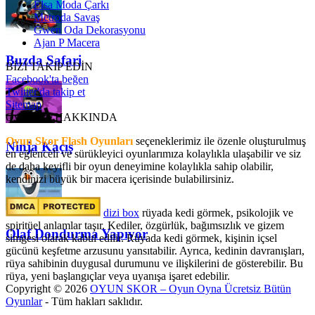
Elsa Moda Çarkı
Metroda Savaş
Gwen Oda Dekorasyonu
Ajan P Macera
Buzda Safari
BİZİ TAKİP EDİN
Facebook'ta beğen
Twitter'da takip et
Sitemap
OyunSkor HAKKINDA
Oyun Skor Flash Oyunları
seçeneklerimiz ile özenle oluşturulmuş
Ninja Kaçış
en eğlenceli ve sürükleyici oyunlarımıza kolaylıkla ulaşabilir ve siz
de daha keyifli bir oyun deneyimine kolaylıkla sahip olabilir,
kendinizi büyük bir macera içerisinde bulabilirsiniz.
dizi box
rüyada kedi görmek​, psikolojik ve
spiritüel anlamlar taşır. Kediler, özgürlük, bağımsızlık ve gizem
Olaf Dondurma Yapıyor
simgesi olarak kabul edilir. Rüyada kedi görmek, kişinin içsel
gücünü keşfetme arzusunu yansıtabilir. Ayrıca, kedinin davranışları,
rüya sahibinin duygusal durumunu ve ilişkilerini de gösterebilir. Bu
rüya, yeni başlangıçlar veya uyanışa işaret edebilir.
Copyright © 2026
OYUN SKOR – Oyun Oyna Ücretsiz Bütün
Oyunlar
- Tüm hakları saklıdır.