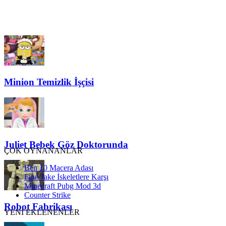
Minion Temizlik İşçisi
Juliet Bebek Göz Doktorunda
ÇOK OYNANANLAR
Ben 10 Macera Adası
Finn Jake İskeletlere Karşı
Minecraft Pubg Mod 3d
Counter Strike
Robot Fabrikası
YENİ EKLENENLER