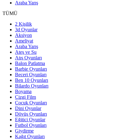
Araba Yarış
TÜMÜ
2 Kişilik
3d Oyunlar
Aksiyon
Ameliyat
Araba Yarış
Ateş ve Su
Atış Oyunları
Balon Patlatma
Barbie Oyunları
Beceri Oyunları
Ben 10 Oyunları
Bilardo Oyunları
Boyama
Çizgi Film
Çocuk Oyunları
Dini Oyunlar
Dövüş Oyunları
Eğitici Oyunlar
Futbol Oyunları
Giydirme
Kağıt Oyunları