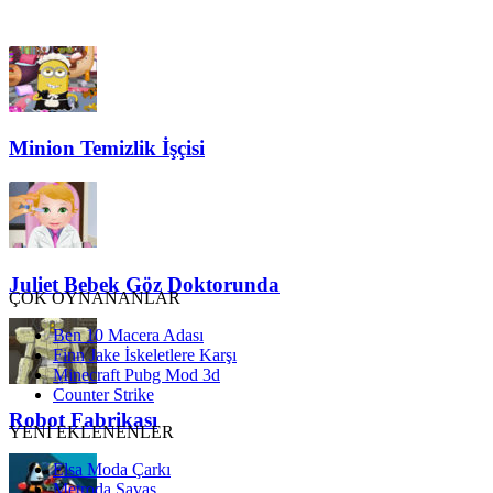
Minion Temizlik İşçisi
Juliet Bebek Göz Doktorunda
ÇOK OYNANANLAR
Ben 10 Macera Adası
Finn Jake İskeletlere Karşı
Minecraft Pubg Mod 3d
Counter Strike
Robot Fabrikası
YENİ EKLENENLER
Elsa Moda Çarkı
Metroda Savaş