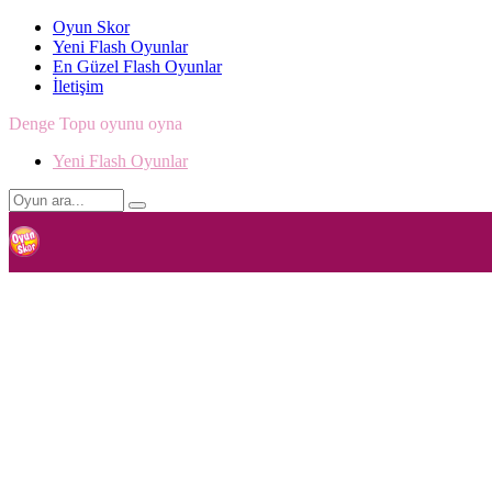
Oyun Skor
Yeni Flash Oyunlar
En Güzel Flash Oyunlar
İletişim
Denge Topu oyunu oyna
Yeni Flash Oyunlar