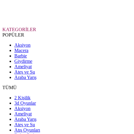
KATEGORİLER
POPÜLER
Aksiyon
Macera
Barbie
Giydirme
Ameliyat
Ateş ve Su
Araba Yarış
TÜMÜ
2 Kişilik
3d Oyunlar
Aksiyon
Ameliyat
Araba Yarış
Ateş ve Su
Atış Oyunları