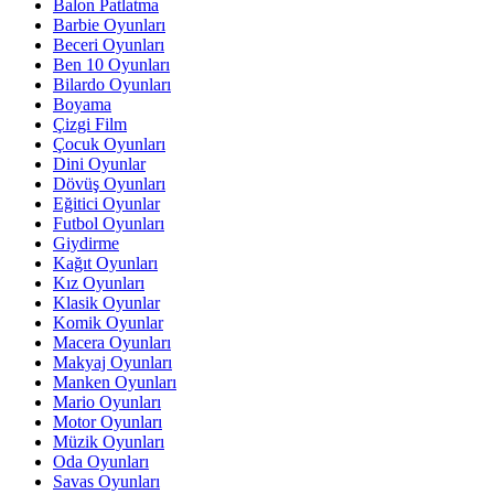
Balon Patlatma
Barbie Oyunları
Beceri Oyunları
Ben 10 Oyunları
Bilardo Oyunları
Boyama
Çizgi Film
Çocuk Oyunları
Dini Oyunlar
Dövüş Oyunları
Eğitici Oyunlar
Futbol Oyunları
Giydirme
Kağıt Oyunları
Kız Oyunları
Klasik Oyunlar
Komik Oyunlar
Macera Oyunları
Makyaj Oyunları
Manken Oyunları
Mario Oyunları
Motor Oyunları
Müzik Oyunları
Oda Oyunları
Savas Oyunları