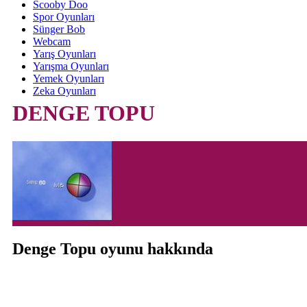
Scooby Doo
Spor Oyunları
Sünger Bob
Webcam
Yarış Oyunları
Yarışma Oyunları
Yemek Oyunları
Zeka Oyunları
DENGE TOPU
Denge Topu oyunu hakkında