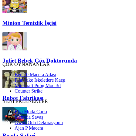
Minion Temizlik İşçisi
Juliet Bebek Göz Doktorunda
ÇOK OYNANANLAR
Ben 10 Macera Adası
Finn Jake İskeletlere Karşı
Minecraft Pubg Mod 3d
Counter Strike
Robot Fabrikası
YENİ EKLENENLER
Elsa Moda Çarkı
Metroda Savaş
Gwen Oda Dekorasyonu
Ajan P Macera
Buzda Safari