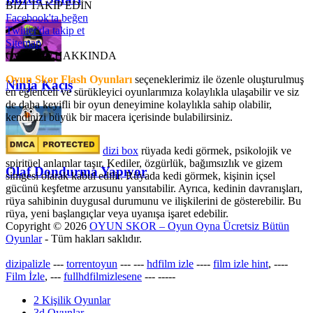
BİZİ TAKİP EDİN
Facebook'ta beğen
Twitter'da takip et
Sitemap
OyunSkor HAKKINDA
Oyun Skor Flash Oyunları
seçeneklerimiz ile özenle oluşturulmuş
Ninja Kaçış
en eğlenceli ve sürükleyici oyunlarımıza kolaylıkla ulaşabilir ve siz
de daha keyifli bir oyun deneyimine kolaylıkla sahip olabilir,
kendinizi büyük bir macera içerisinde bulabilirsiniz.
dizi box
rüyada kedi görmek​, psikolojik ve
spiritüel anlamlar taşır. Kediler, özgürlük, bağımsızlık ve gizem
Olaf Dondurma Yapıyor
simgesi olarak kabul edilir. Rüyada kedi görmek, kişinin içsel
gücünü keşfetme arzusunu yansıtabilir. Ayrıca, kedinin davranışları,
rüya sahibinin duygusal durumunu ve ilişkilerini de gösterebilir. Bu
rüya, yeni başlangıçlar veya uyanışa işaret edebilir.
Copyright © 2026
OYUN SKOR – Oyun Oyna Ücretsiz Bütün
Oyunlar
- Tüm hakları saklıdır.
dizipalizle
---
torrentoyun
---
---
hdfilm izle
----
film izle hint
, ----
Film İzle
, ---
fullhdfilmizlesene
---
-----
2 Kişilik Oyunlar
3d Oyunlar