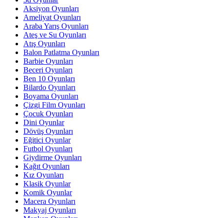
Aksiyon Oyunları
Ameliyat Oyunları
Araba Yarış Oyunları
Ateş ve Su Oyunları
Atış Oyunları
Balon Patlatma Oyunları
Barbie Oyunları
Beceri Oyunları
Ben 10 Oyunları
Bilardo Oyunları
Boyama Oyunları
Çizgi Film Oyunları
Çocuk Oyunları
Dini Oyunlar
Dövüş Oyunları
Eğitici Oyunlar
Futbol Oyunları
Giydirme Oyunları
Kağıt Oyunları
Kız Oyunları
Klasik Oyunlar
Komik Oyunlar
Macera Oyunları
Makyaj Oyunları