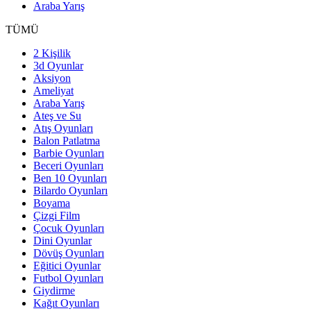
Araba Yarış
TÜMÜ
2 Kişilik
3d Oyunlar
Aksiyon
Ameliyat
Araba Yarış
Ateş ve Su
Atış Oyunları
Balon Patlatma
Barbie Oyunları
Beceri Oyunları
Ben 10 Oyunları
Bilardo Oyunları
Boyama
Çizgi Film
Çocuk Oyunları
Dini Oyunlar
Dövüş Oyunları
Eğitici Oyunlar
Futbol Oyunları
Giydirme
Kağıt Oyunları