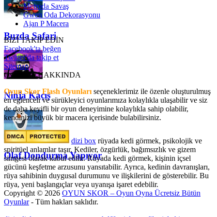
Metroda Savaş
Gwen Oda Dekorasyonu
Ajan P Macera
Buzda Safari
BİZİ TAKİP EDİN
Facebook'ta beğen
Twitter'da takip et
Sitemap
OyunSkor HAKKINDA
Oyun Skor Flash Oyunları
seçeneklerimiz ile özenle oluşturulmuş
Ninja Kaçış
en eğlenceli ve sürükleyici oyunlarımıza kolaylıkla ulaşabilir ve siz
de daha keyifli bir oyun deneyimine kolaylıkla sahip olabilir,
kendinizi büyük bir macera içerisinde bulabilirsiniz.
dizi box
rüyada kedi görmek​, psikolojik ve
spiritüel anlamlar taşır. Kediler, özgürlük, bağımsızlık ve gizem
Olaf Dondurma Yapıyor
simgesi olarak kabul edilir. Rüyada kedi görmek, kişinin içsel
gücünü keşfetme arzusunu yansıtabilir. Ayrıca, kedinin davranışları,
rüya sahibinin duygusal durumunu ve ilişkilerini de gösterebilir. Bu
rüya, yeni başlangıçlar veya uyanışa işaret edebilir.
Copyright © 2026
OYUN SKOR – Oyun Oyna Ücretsiz Bütün
Oyunlar
- Tüm hakları saklıdır.