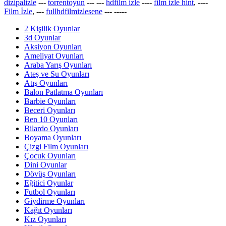
dizipalizle
---
torrentoyun
---
---
hdfilm izle
----
film izle hint
, ----
Film İzle
, ---
fullhdfilmizlesene
---
-----
2 Kişilik Oyunlar
3d Oyunlar
Aksiyon Oyunları
Ameliyat Oyunları
Araba Yarış Oyunları
Ateş ve Su Oyunları
Atış Oyunları
Balon Patlatma Oyunları
Barbie Oyunları
Beceri Oyunları
Ben 10 Oyunları
Bilardo Oyunları
Boyama Oyunları
Çizgi Film Oyunları
Çocuk Oyunları
Dini Oyunlar
Dövüş Oyunları
Eğitici Oyunlar
Futbol Oyunları
Giydirme Oyunları
Kağıt Oyunları
Kız Oyunları