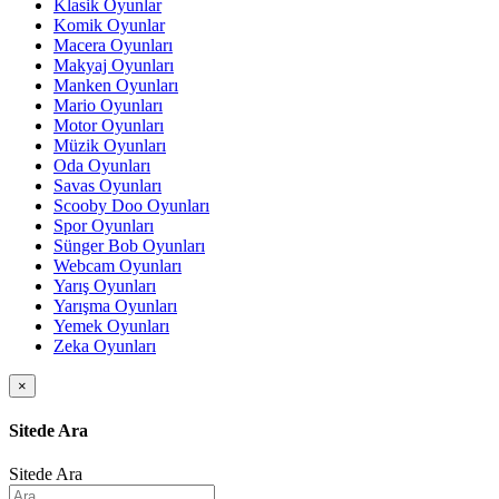
Klasik Oyunlar
Komik Oyunlar
Macera Oyunları
Makyaj Oyunları
Manken Oyunları
Mario Oyunları
Motor Oyunları
Müzik Oyunları
Oda Oyunları
Savas Oyunları
Scooby Doo Oyunları
Spor Oyunları
Sünger Bob Oyunları
Webcam Oyunları
Yarış Oyunları
Yarışma Oyunları
Yemek Oyunları
Zeka Oyunları
×
Sitede Ara
Sitede Ara