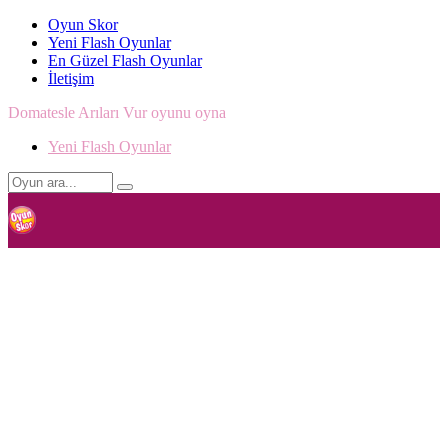
Oyun Skor
Yeni Flash Oyunlar
En Güzel Flash Oyunlar
İletişim
Domatesle Arıları Vur oyunu oyna
Yeni Flash Oyunlar