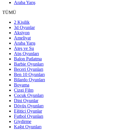
Araba Yarış
TÜMÜ
2 Kişilik
3d Oyunlar
Aksiyon
Ameliyat
Araba Yarış
Ateş ve Su
Atış Oyunları
Balon Patlatma
Barbie Oyunları
Beceri Oyunları
Ben 10 Oyunları
Bilardo Oyunları
Boyama
Çizgi Film
Çocuk Oyunları
Dini Oyunlar
Dövüş Oyunları
Eğitici Oyunlar
Futbol Oyunları
Giydirme
Kağıt Oyunları