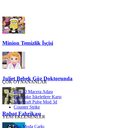
Minion Temizlik İşçisi
Juliet Bebek Göz Doktorunda
ÇOK OYNANANLAR
Ben 10 Macera Adası
Finn Jake İskeletlere Karşı
Minecraft Pubg Mod 3d
Counter Strike
Robot Fabrikası
YENİ EKLENENLER
Elsa Moda Çarkı