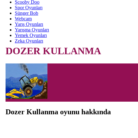
Scooby Doo
Spor Oyunları
Sünger Bob
Webcam
Yarış Oyunları
Yarışma Oyunları
Yemek Oyunları
Zeka Oyunları
DOZER KULLANMA
Dozer Kullanma oyunu hakkında