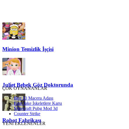
Minion Temizlik İşçisi
Juliet Bebek Göz Doktorunda
ÇOK OYNANANLAR
Ben 10 Macera Adası
Finn Jake İskeletlere Karşı
Minecraft Pubg Mod 3d
Counter Strike
Robot Fabrikası
YENİ EKLENENLER