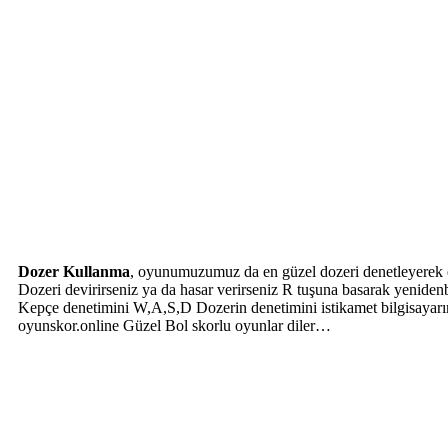
Dozer Kullanma
, oyunumuzumuz da en güzel dozeri denetleyerek çı
Dozeri devirirseniz ya da hasar verirseniz R tuşuna basarak yenidenba
Kepçe denetimini W,A,S,D Dozerin denetimini istikamet bilgisayarımı
oyunskor.online Güzel Bol skorlu oyunlar diler…