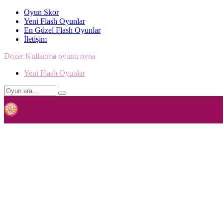
Oyun Skor
Yeni Flash Oyunlar
En Güzel Flash Oyunlar
İletişim
Dozer Kullanma oyunu oyna
Yeni Flash Oyunlar