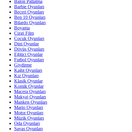
Balon Patlatma
Barbie Oyunları
Beceri Oyunları
Ben 10 Oyunları
Bilardo Oyunları
Boyama
Çizgi Film
Çocuk Oyunları
Dini Oyunlar
Dövüş Oyunları
Eğitici Oyunlar
Futbol Oyunları
Giydirme
Kağıt Oyunları
Kız Oyunları
Klasik Oyunlar
Komik Oyunlar
Macera Oyunları
Makyaj Oyunları
Manken Oyunları
Mario Oyunları
Motor Oyunları
Müzik Oyunları
Oda Oyunları
Savas Oyunları