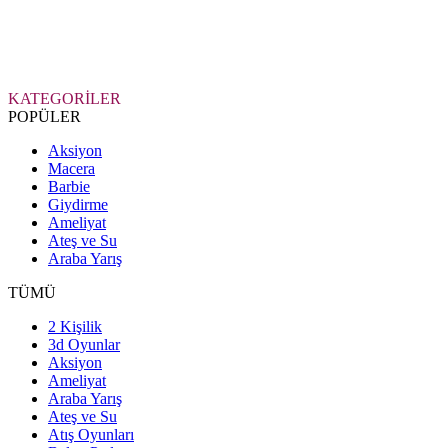
KATEGORİLER
POPÜLER
Aksiyon
Macera
Barbie
Giydirme
Ameliyat
Ateş ve Su
Araba Yarış
TÜMÜ
2 Kişilik
3d Oyunlar
Aksiyon
Ameliyat
Araba Yarış
Ateş ve Su
Atış Oyunları