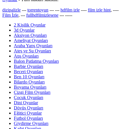
dizipalizle
---
torrentoyun
---
---
hdfilm izle
----
film izle hint
, ----
Film İzle
, ---
fullhdfilmizlesene
---
-----
2 Kişilik Oyunlar
3d Oyunlar
Aksiyon Oyunları
Ameliyat Oyunları
Araba Yarış Oyunları
Ateş ve Su Oyunları
Atış Oyunları
Balon Patlatma Oyunları
Barbie Oyunları
Beceri Oyunları
Ben 10 Oyunları
Bilardo Oyunları
Boyama Oyunları
Çizgi Film Oyunları
Çocuk Oyunları
Dini Oyunlar
Dövüş Oyunları
Eğitici Oyunlar
Futbol Oyunları
Giydirme Oyunları
Kağıt Oyunları