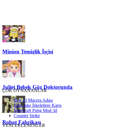
Minion Temizlik İşçisi
Juliet Bebek Göz Doktorunda
ÇOK OYNANANLAR
Ben 10 Macera Adası
Finn Jake İskeletlere Karşı
Minecraft Pubg Mod 3d
Counter Strike
Robot Fabrikası
YENİ EKLENENLER