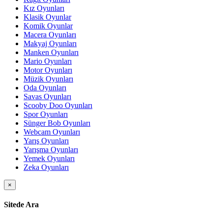
Kız Oyunları
Klasik Oyunlar
Komik Oyunlar
Macera Oyunları
Makyaj Oyunları
Manken Oyunları
Mario Oyunları
Motor Oyunları
Müzik Oyunları
Oda Oyunları
Savas Oyunları
Scooby Doo Oyunları
Spor Oyunları
Sünger Bob Oyunları
Webcam Oyunları
Yarış Oyunları
Yarışma Oyunları
Yemek Oyunları
Zeka Oyunları
×
Sitede Ara