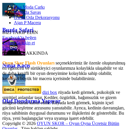
Elsa Moda Çarkı
Metroda Savaş
Gwen Oda Dekorasyonu
Ajan P Macera
Buzda Safari
BİZİ TAKİP EDİN
Facebook'ta beğen
Twitter'da takip et
Sitemap
OyunSkor HAKKINDA
Oyun Skor Flash Oyunları
seçeneklerimiz ile özenle oluşturulmuş
Ninja Kaçış
en eğlenceli ve sürükleyici oyunlarımıza kolaylıkla ulaşabilir ve siz
de daha keyifli bir oyun deneyimine kolaylıkla sahip olabilir,
kendinizi büyük bir macera içerisinde bulabilirsiniz.
dizi box
rüyada kedi görmek​, psikolojik ve
spiritüel anlamlar taşır. Kediler, özgürlük, bağımsızlık ve gizem
Olaf Dondurma Yapıyor
simgesi olarak kabul edilir. Rüyada kedi görmek, kişinin içsel
gücünü keşfetme arzusunu yansıtabilir. Ayrıca, kedinin davranışları,
rüya sahibinin duygusal durumunu ve ilişkilerini de gösterebilir. Bu
rüya, yeni başlangıçlar veya uyanışa işaret edebilir.
Copyright © 2026
OYUN SKOR – Oyun Oyna Ücretsiz Bütün
Oyunlar
- Tüm hakları saklıdır.