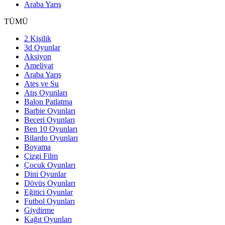
Araba Yarış
TÜMÜ
2 Kişilik
3d Oyunlar
Aksiyon
Ameliyat
Araba Yarış
Ateş ve Su
Atış Oyunları
Balon Patlatma
Barbie Oyunları
Beceri Oyunları
Ben 10 Oyunları
Bilardo Oyunları
Boyama
Çizgi Film
Çocuk Oyunları
Dini Oyunlar
Dövüş Oyunları
Eğitici Oyunlar
Futbol Oyunları
Giydirme
Kağıt Oyunları