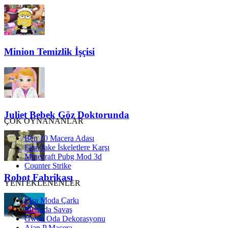
Minion Temizlik İşçisi
Juliet Bebek Göz Doktorunda
ÇOK OYNANANLAR
Ben 10 Macera Adası
Finn Jake İskeletlere Karşı
Minecraft Pubg Mod 3d
Counter Strike
Robot Fabrikası
YENİ EKLENENLER
Elsa Moda Çarkı
Metroda Savaş
Gwen Oda Dekorasyonu
Ajan P Macera