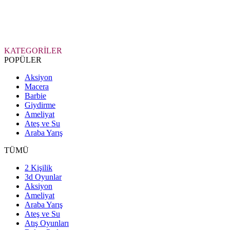
KATEGORİLER
POPÜLER
Aksiyon
Macera
Barbie
Giydirme
Ameliyat
Ateş ve Su
Araba Yarış
TÜMÜ
2 Kişilik
3d Oyunlar
Aksiyon
Ameliyat
Araba Yarış
Ateş ve Su
Atış Oyunları