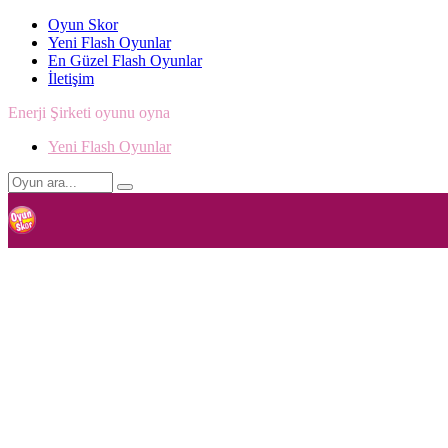
Oyun Skor
Yeni Flash Oyunlar
En Güzel Flash Oyunlar
İletişim
Enerji Şirketi oyunu oyna
Yeni Flash Oyunlar