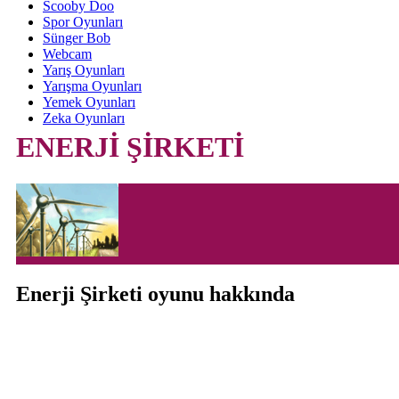
Scooby Doo
Spor Oyunları
Sünger Bob
Webcam
Yarış Oyunları
Yarışma Oyunları
Yemek Oyunları
Zeka Oyunları
ENERJİ ŞİRKETİ
Enerji Şirketi oyunu hakkında