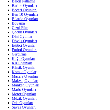
Balon Patlatma
Barbie Oyunları
Beceri Oyunları
Ben 10 Oyunları
Bilardo Oyunları
Boyama
Çizgi Film
Çocuk Oyunları
Dini Oyunlar
Dövüş Oyunları
Eğitici Oyunlar
Futbol Oyunları
Giydirme
Kağıt Oyunları
Kız Oyunları
Klasik Oyunlar
Komik Oyunlar
Macera Oyunları
Makyaj Oyunları
Manken Oyunları
Mario Oyunları
Motor Oyunları
Müzik Oyunları
Oda Oyunları
Savas Oyunları