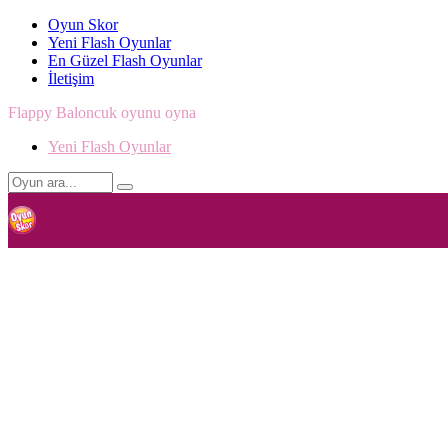
Oyun Skor
Yeni Flash Oyunlar
En Güzel Flash Oyunlar
İletişim
Flappy Baloncuk oyunu oyna
Yeni Flash Oyunlar