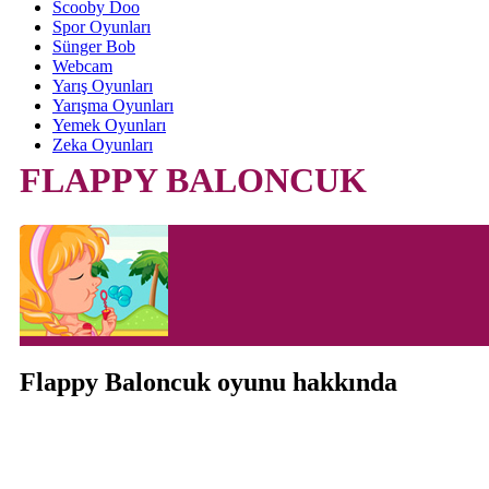
Scooby Doo
Spor Oyunları
Sünger Bob
Webcam
Yarış Oyunları
Yarışma Oyunları
Yemek Oyunları
Zeka Oyunları
FLAPPY BALONCUK
Flappy Baloncuk oyunu hakkında