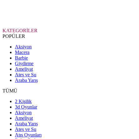
KATEGORİLER
POPÜLER
Aksiyon
Macera
Barbie
Giydirme
Ameliyat
Ateş ve Su
Araba Yarış
TÜMÜ
2 Kişilik
3d Oyunlar
Aksiyon
Ameliyat
Araba Yarış
Ateş ve Su
Atış Oyunları