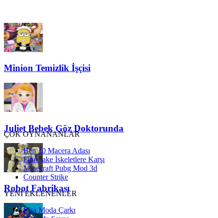
Minion Temizlik İşçisi
Juliet Bebek Göz Doktorunda
ÇOK OYNANANLAR
Ben 10 Macera Adası
Finn Jake İskeletlere Karşı
Minecraft Pubg Mod 3d
Counter Strike
Robot Fabrikası
YENİ EKLENENLER
Elsa Moda Çarkı