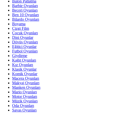
Balon Patlatma
Barbie Oyunları
Beceri Oyunları
Ben 10 Oyunları
Bilardo Oyunları
Boyama
Çizgi Film
Çocuk Oyunları
Dini Oyunlar
Dövüş Oyunları
Eğitici Oyunlar
Futbol Oyunları
Giydirme
Kağıt Oyunları
Kız Oyunları
Klasik Oyunlar
Komik Oyunlar
Macera Oyunları
Makyaj Oyunları
Manken Oyunları
Mario Oyunları
Motor Oyunları
Müzik Oyunları
Oda Oyunları
Savas Oyunları