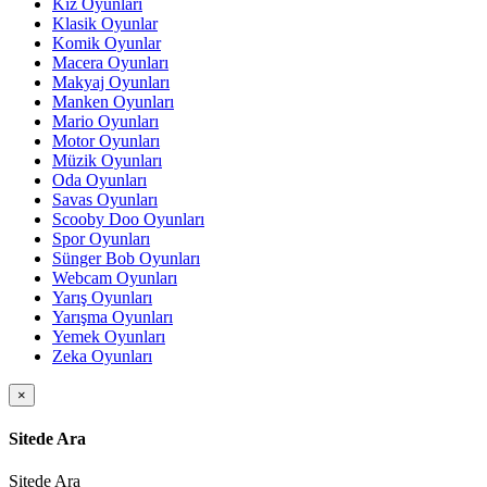
Kız Oyunları
Klasik Oyunlar
Komik Oyunlar
Macera Oyunları
Makyaj Oyunları
Manken Oyunları
Mario Oyunları
Motor Oyunları
Müzik Oyunları
Oda Oyunları
Savas Oyunları
Scooby Doo Oyunları
Spor Oyunları
Sünger Bob Oyunları
Webcam Oyunları
Yarış Oyunları
Yarışma Oyunları
Yemek Oyunları
Zeka Oyunları
×
Sitede Ara
Sitede Ara