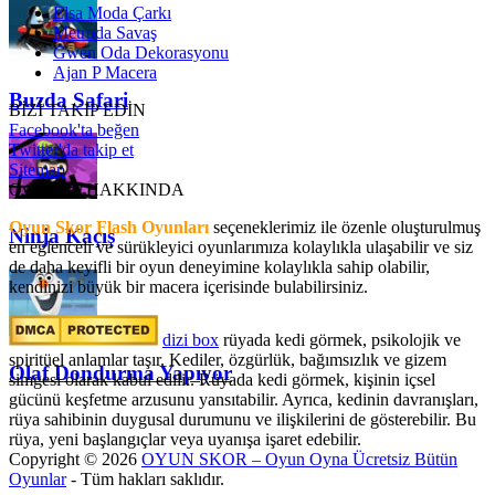
Elsa Moda Çarkı
Metroda Savaş
Gwen Oda Dekorasyonu
Ajan P Macera
Buzda Safari
BİZİ TAKİP EDİN
Facebook'ta beğen
Twitter'da takip et
Sitemap
OyunSkor HAKKINDA
Oyun Skor Flash Oyunları
seçeneklerimiz ile özenle oluşturulmuş
Ninja Kaçış
en eğlenceli ve sürükleyici oyunlarımıza kolaylıkla ulaşabilir ve siz
de daha keyifli bir oyun deneyimine kolaylıkla sahip olabilir,
kendinizi büyük bir macera içerisinde bulabilirsiniz.
dizi box
rüyada kedi görmek​, psikolojik ve
spiritüel anlamlar taşır. Kediler, özgürlük, bağımsızlık ve gizem
Olaf Dondurma Yapıyor
simgesi olarak kabul edilir. Rüyada kedi görmek, kişinin içsel
gücünü keşfetme arzusunu yansıtabilir. Ayrıca, kedinin davranışları,
rüya sahibinin duygusal durumunu ve ilişkilerini de gösterebilir. Bu
rüya, yeni başlangıçlar veya uyanışa işaret edebilir.
Copyright © 2026
OYUN SKOR – Oyun Oyna Ücretsiz Bütün
Oyunlar
- Tüm hakları saklıdır.