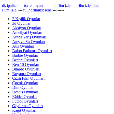
dizipalizle
---
torrentoyun
---
---
hdfilm izle
----
film izle hint
, ----
Film İzle
, ---
fullhdfilmizlesene
---
-----
2 Kişilik Oyunlar
3d Oyunlar
Aksiyon Oyunları
Ameliyat Oyunları
Araba Yarış Oyunları
Ateş ve Su Oyunları
Atış Oyunları
Balon Patlatma Oyunları
Barbie Oyunları
Beceri Oyunları
Ben 10 Oyunları
Bilardo Oyunları
Boyama Oyunları
Çizgi Film Oyunları
Çocuk Oyunları
Dini Oyunlar
Dövüş Oyunları
Eğitici Oyunlar
Futbol Oyunları
Giydirme Oyunları
Kağıt Oyunları