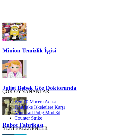
Minion Temizlik İşçisi
Juliet Bebek Göz Doktorunda
ÇOK OYNANANLAR
Ben 10 Macera Adası
Finn Jake İskeletlere Karşı
Minecraft Pubg Mod 3d
Counter Strike
Robot Fabrikası
YENİ EKLENENLER