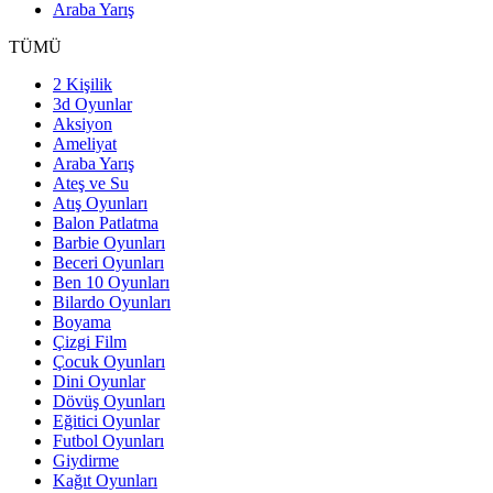
Araba Yarış
TÜMÜ
2 Kişilik
3d Oyunlar
Aksiyon
Ameliyat
Araba Yarış
Ateş ve Su
Atış Oyunları
Balon Patlatma
Barbie Oyunları
Beceri Oyunları
Ben 10 Oyunları
Bilardo Oyunları
Boyama
Çizgi Film
Çocuk Oyunları
Dini Oyunlar
Dövüş Oyunları
Eğitici Oyunlar
Futbol Oyunları
Giydirme
Kağıt Oyunları