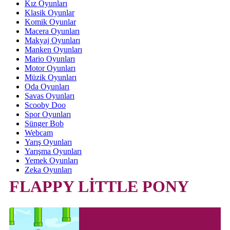
Kız Oyunları
Klasik Oyunlar
Komik Oyunlar
Macera Oyunları
Makyaj Oyunları
Manken Oyunları
Mario Oyunları
Motor Oyunları
Müzik Oyunları
Oda Oyunları
Savas Oyunları
Scooby Doo
Spor Oyunları
Sünger Bob
Webcam
Yarış Oyunları
Yarışma Oyunları
Yemek Oyunları
Zeka Oyunları
FLAPPY LİTTLE PONY