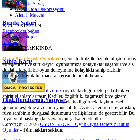
Metroda Savaş
Gwen Oda Dekorasyonu
Ajan P Macera
Buzda Safari
BİZİ TAKİP EDİN
Facebook'ta beğen
Twitter'da takip et
Sitemap
OyunSkor HAKKINDA
Oyun Skor Flash Oyunları
seçeneklerimiz ile özenle oluşturulmuş
Ninja Kaçış
en eğlenceli ve sürükleyici oyunlarımıza kolaylıkla ulaşabilir ve siz
de daha keyifli bir oyun deneyimine kolaylıkla sahip olabilir,
kendinizi büyük bir macera içerisinde bulabilirsiniz.
dizi box
rüyada kedi görmek​, psikolojik ve
spiritüel anlamlar taşır. Kediler, özgürlük, bağımsızlık ve gizem
Olaf Dondurma Yapıyor
simgesi olarak kabul edilir. Rüyada kedi görmek, kişinin içsel
gücünü keşfetme arzusunu yansıtabilir. Ayrıca, kedinin davranışları,
rüya sahibinin duygusal durumunu ve ilişkilerini de gösterebilir. Bu
rüya, yeni başlangıçlar veya uyanışa işaret edebilir.
Copyright © 2026
OYUN SKOR – Oyun Oyna Ücretsiz Bütün
Oyunlar
- Tüm hakları saklıdır.