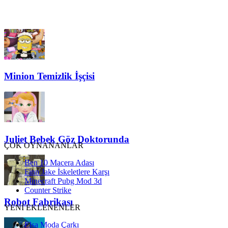
Minion Temizlik İşçisi
Juliet Bebek Göz Doktorunda
ÇOK OYNANANLAR
Ben 10 Macera Adası
Finn Jake İskeletlere Karşı
Minecraft Pubg Mod 3d
Counter Strike
Robot Fabrikası
YENİ EKLENENLER
Elsa Moda Çarkı