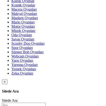
Klasik Oyunlar
Komik Oyunlar
Macera Oyunları
Makyaj Oyunları
Manken Oyunları
Mario Oyunları
Motor Oyunları
Müzik Oyunları
Oda Oyunları
Savas Oyunları
Scooby Doo Oyunları
Spor Oyunları
Sünger Bob Oyunları
Webcam Oyunları
Yarış Oyunları
Yarışma Oyunları
Yemek Oyunları
Zeka Oyunları
×
Sitede Ara
Sitede Ara