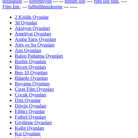
dizipalizle
---
torrentoyun
---
---
hdfilm izle
----
film izle hint
, ----
Film İzle
, ---
fullhdfilmizlesene
---
-----
2 Kişilik Oyunlar
3d Oyunlar
Aksiyon Oyunları
Ameliyat Oyunları
Araba Yarış Oyunları
Ateş ve Su Oyunları
Atış Oyunları
Balon Patlatma Oyunları
Barbie Oyunları
Beceri Oyunları
Ben 10 Oyunları
Bilardo Oyunları
Boyama Oyunları
Çizgi Film Oyunları
Çocuk Oyunları
Dini Oyunlar
Dövüş Oyunları
Eğitici Oyunlar
Futbol Oyunları
Giydirme Oyunları
Kağıt Oyunları
Kız Oyunları