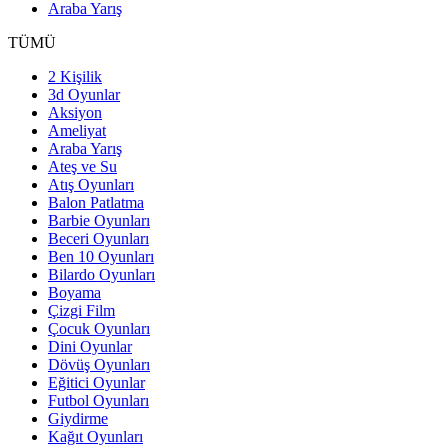
Araba Yarış
TÜMÜ
2 Kişilik
3d Oyunlar
Aksiyon
Ameliyat
Araba Yarış
Ateş ve Su
Atış Oyunları
Balon Patlatma
Barbie Oyunları
Beceri Oyunları
Ben 10 Oyunları
Bilardo Oyunları
Boyama
Çizgi Film
Çocuk Oyunları
Dini Oyunlar
Dövüş Oyunları
Eğitici Oyunlar
Futbol Oyunları
Giydirme
Kağıt Oyunları