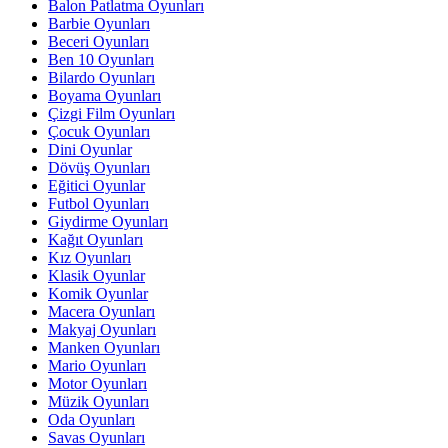
Balon Patlatma Oyunları
Barbie Oyunları
Beceri Oyunları
Ben 10 Oyunları
Bilardo Oyunları
Boyama Oyunları
Çizgi Film Oyunları
Çocuk Oyunları
Dini Oyunlar
Dövüş Oyunları
Eğitici Oyunlar
Futbol Oyunları
Giydirme Oyunları
Kağıt Oyunları
Kız Oyunları
Klasik Oyunlar
Komik Oyunlar
Macera Oyunları
Makyaj Oyunları
Manken Oyunları
Mario Oyunları
Motor Oyunları
Müzik Oyunları
Oda Oyunları
Savas Oyunları