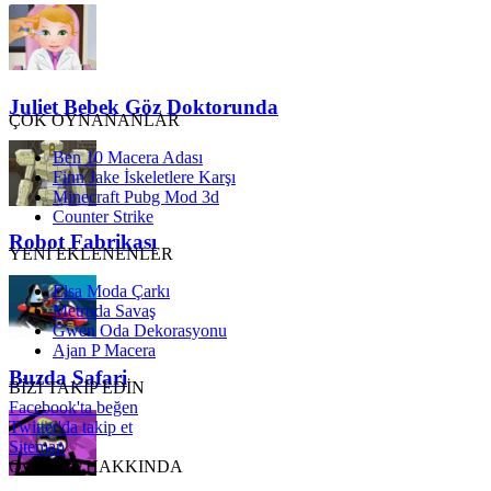
Juliet Bebek Göz Doktorunda
ÇOK OYNANANLAR
Ben 10 Macera Adası
Finn Jake İskeletlere Karşı
Minecraft Pubg Mod 3d
Counter Strike
Robot Fabrikası
YENİ EKLENENLER
Elsa Moda Çarkı
Metroda Savaş
Gwen Oda Dekorasyonu
Ajan P Macera
Buzda Safari
BİZİ TAKİP EDİN
Facebook'ta beğen
Twitter'da takip et
Sitemap
OyunSkor HAKKINDA