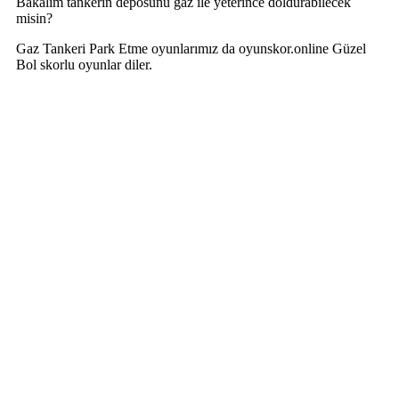
Bakalım tankerin deposunu gaz ile yeterince doldurabilecek
misin?
Gaz Tankeri Park Etme oyunlarımız da oyunskor.online Güzel
Bol skorlu oyunlar diler.