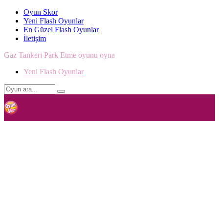
Oyun Skor
Yeni Flash Oyunlar
En Güzel Flash Oyunlar
İletişim
Gaz Tankeri Park Etme oyunu oyna
Yeni Flash Oyunlar