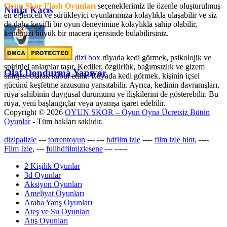
Oyun Skor Flash Oyunları
seçeneklerimiz ile özenle oluşturulmuş
Ninja Kaçış
en eğlenceli ve sürükleyici oyunlarımıza kolaylıkla ulaşabilir ve siz
de daha keyifli bir oyun deneyimine kolaylıkla sahip olabilir,
kendinizi büyük bir macera içerisinde bulabilirsiniz.
dizi box
rüyada kedi görmek​, psikolojik ve
spiritüel anlamlar taşır. Kediler, özgürlük, bağımsızlık ve gizem
Olaf Dondurma Yapıyor
simgesi olarak kabul edilir. Rüyada kedi görmek, kişinin içsel
gücünü keşfetme arzusunu yansıtabilir. Ayrıca, kedinin davranışları,
rüya sahibinin duygusal durumunu ve ilişkilerini de gösterebilir. Bu
rüya, yeni başlangıçlar veya uyanışa işaret edebilir.
Copyright © 2026
OYUN SKOR – Oyun Oyna Ücretsiz Bütün
Oyunlar
- Tüm hakları saklıdır.
dizipalizle
---
torrentoyun
---
---
hdfilm izle
----
film izle hint
, ----
Film İzle
, ---
fullhdfilmizlesene
---
-----
2 Kişilik Oyunlar
3d Oyunlar
Aksiyon Oyunları
Ameliyat Oyunları
Araba Yarış Oyunları
Ateş ve Su Oyunları
Atış Oyunları