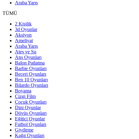
Araba Yarış
TÜMÜ
2 Kişilik
3d Oyunlar
Aksiyon
Ameliyat
Araba Yarış
Ateş ve Su
Atış Oyunları
Balon Patlatma
Barbie Oyunları
Beceri Oyunları
Ben 10 Oyunları
Bilardo Oyunları
Boyama
Çizgi Film
Çocuk Oyunları
Dini Oyunlar
Dövüş Oyunları
Eğitici Oyunlar
Futbol Oyunları
Giydirme
Kağıt Oyunları