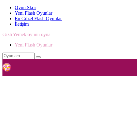
Oyun Skor
Yeni Flash Oyunlar
En Güzel Flash Oyunlar
İletişim
Gizli Yemek oyunu oyna
Yeni Flash Oyunlar