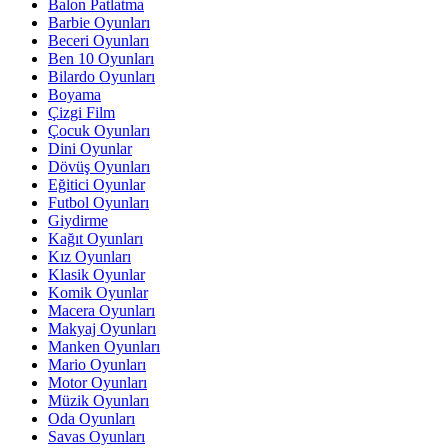
Balon Patlatma
Barbie Oyunları
Beceri Oyunları
Ben 10 Oyunları
Bilardo Oyunları
Boyama
Çizgi Film
Çocuk Oyunları
Dini Oyunlar
Dövüş Oyunları
Eğitici Oyunlar
Futbol Oyunları
Giydirme
Kağıt Oyunları
Kız Oyunları
Klasik Oyunlar
Komik Oyunlar
Macera Oyunları
Makyaj Oyunları
Manken Oyunları
Mario Oyunları
Motor Oyunları
Müzik Oyunları
Oda Oyunları
Savas Oyunları