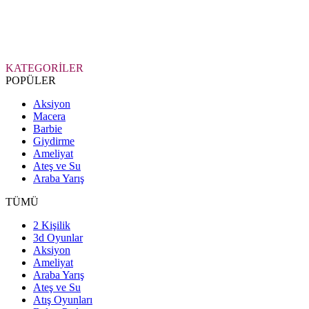
KATEGORİLER
POPÜLER
Aksiyon
Macera
Barbie
Giydirme
Ameliyat
Ateş ve Su
Araba Yarış
TÜMÜ
2 Kişilik
3d Oyunlar
Aksiyon
Ameliyat
Araba Yarış
Ateş ve Su
Atış Oyunları