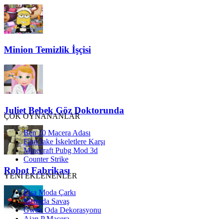
Minion Temizlik İşçisi
Juliet Bebek Göz Doktorunda
ÇOK OYNANANLAR
Ben 10 Macera Adası
Finn Jake İskeletlere Karşı
Minecraft Pubg Mod 3d
Counter Strike
Robot Fabrikası
YENİ EKLENENLER
Elsa Moda Çarkı
Metroda Savaş
Gwen Oda Dekorasyonu
Ajan P Macera