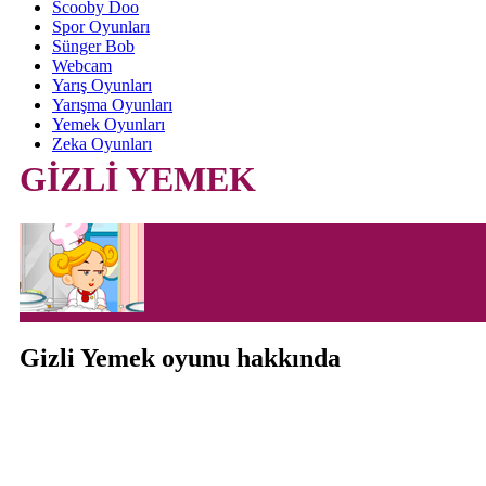
Scooby Doo
Spor Oyunları
Sünger Bob
Webcam
Yarış Oyunları
Yarışma Oyunları
Yemek Oyunları
Zeka Oyunları
GİZLİ YEMEK
Gizli Yemek oyunu hakkında