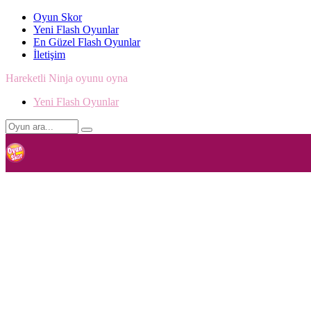
Oyun Skor
Yeni Flash Oyunlar
En Güzel Flash Oyunlar
İletişim
Hareketli Ninja oyunu oyna
Yeni Flash Oyunlar