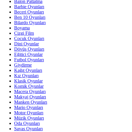
Balon Patlatma
Barbie Oyunları
Beceri Oyunları
Ben 10 Oyunları
Bilardo Oyunları
Boyama
Çizgi Film
Çocuk Oyunları
Dini Oyunlar
Dövüş Oyunları
Eğitici Oyunlar
Futbol Oyunları
Giydirme
Kağıt Oyunları
Kız Oyunları
Klasik Oyunlar
Komik Oyunlar
Macera Oyunları
Makyaj Oyunları
Manken Oyunları
Mario Oyunları
Motor Oyunları
Müzik Oyunları
Oda Oyunları
Savas Oyunları