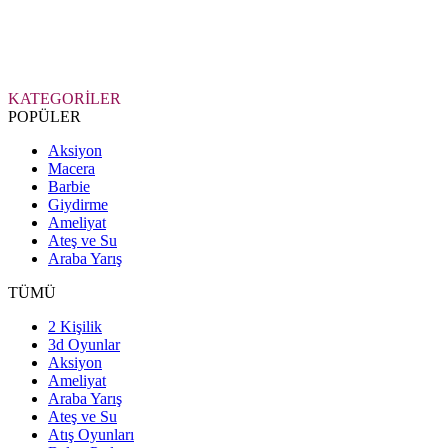
KATEGORİLER
POPÜLER
Aksiyon
Macera
Barbie
Giydirme
Ameliyat
Ateş ve Su
Araba Yarış
TÜMÜ
2 Kişilik
3d Oyunlar
Aksiyon
Ameliyat
Araba Yarış
Ateş ve Su
Atış Oyunları