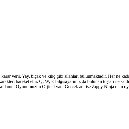
arar verir. Yay, bıçak ve kılıç gibi silahları bulunmaktadır. Her ne kad
arakteri hareket ettir. Q, W, E bilgisayarımız da bulunan tuşları ile sald
ıyı kullanın. Oyunumuzun Orjinal yani Gercek adı ise Zıppy Nınja olan 