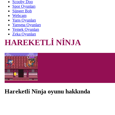
Scooby Doo
Spor Oyunları
Sünger Bob
Webcam
Yarış Oyunları
Yarışma Oyunları
Yemek Oyunları
Zeka Oyunları
HAREKETLİ NİNJA
Hareketli Ninja oyunu hakkında