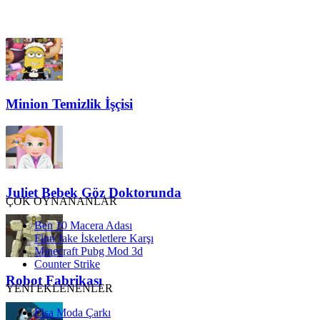
Minion Temizlik İşçisi
Juliet Bebek Göz Doktorunda
ÇOK OYNANANLAR
Ben 10 Macera Adası
Finn Jake İskeletlere Karşı
Minecraft Pubg Mod 3d
Counter Strike
Robot Fabrikası
YENİ EKLENENLER
Elsa Moda Çarkı